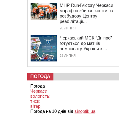
MHP Run4Victory Черкаси
марафон збирає кошти на
розбудову Центру
реабілітації...
28 ЛИПНЯ
Черкаський МСК “Дніпро”
готується до матчів
чемпіонату України з ...
28 ЛИПНЯ
ПОГОДА
Погода
Черкаси
вологість:
тиск:
вітер:
Погода на 10 днів від
sinoptik.ua