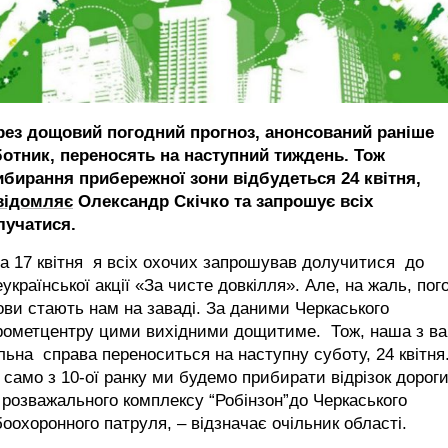
рез дощовий погодний прогноз, анонсований раніше
ботник, переносять на наступний тиждень. Тож
ибирання прибережної зони відбудеться 24 квітня,
відомляє
Олександр Скічко та запрошує всіх
лучатися.
а 17 квітня я всіх охочих запрошував долучитися до
української акції «За чисте довкілля». Але, на жаль, пог
ви стають нам на заваді. За даними Черкаського
дрометцентру цими вихідними дощитиме. Тож, наша з в
льна справа переноситься на наступну суботу, 24 квітня
 само з 10-ої ранку ми будемо прибирати відрізок дорог
 розважального комплексу “Робінзон”до Черкаського
оохоронного патруля, – відзначає очільник області.