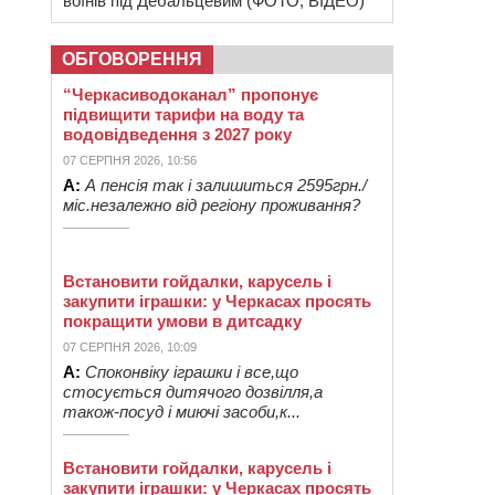
воїнів під Дебальцевим (ФОТО, ВІДЕО)
ОБГОВОРЕННЯ
“Черкасиводоканал” пропонує
підвищити тарифи на воду та
водовідведення з 2027 року
07 СЕРПНЯ 2026, 10:56
А:
А пенсія так і залишиться 2595грн./
міс.незалежно від регіону проживання?
Встановити гойдалки, карусель і
закупити іграшки: у Черкасах просять
покращити умови в дитсадку
07 СЕРПНЯ 2026, 10:09
А:
Споконвіку іграшки і все,що
стосується дитячого дозвілля,а
також-посуд і миючі засоби,к...
Встановити гойдалки, карусель і
закупити іграшки: у Черкасах просять