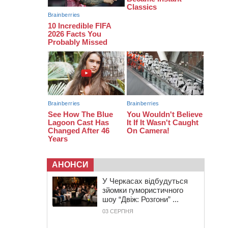
з полеглим на фронті жителем
Монастирищини
АНОНСИ
У Черкасах відбудуться
зйомки гумористичного
шоу “Двіж: Розгони” ...
03 СЕРПНЯ