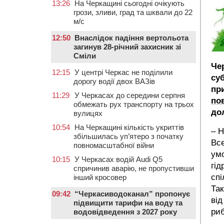
13:26
На Черкащині сьогодні очікують
грози, зливи, град та шквали до 22
м/с
12:50
Внаслідок падіння вертольота
загинув 28-річний захисник зі
Сміли
Че
12:15
У центрі Черкас не поділили
су
дорогу водії двох ВАЗів
пр
11:29
У Черкасах до середини серпня
по
обмежать рух транспорту на трьох
до
вулицях
10:54
На Черкащині кількість укриттів
– Н
збільшилась уп’ятеро з початку
Все
повномасштабної війни
умо
10:15
У Черкасах водій Audi Q5
гі
спричинив аварію, не пропустивши
спі
інший кросовер
Так
09:42
“Черкасиводоканал” пропонує
від
підвищити тарифи на воду та
риб
водовідведення з 2027 року