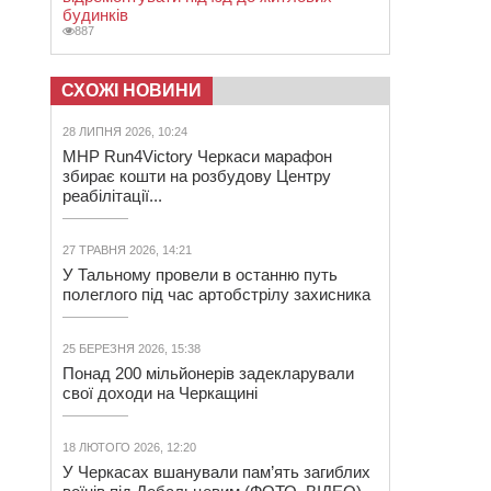
будинків
887
СХОЖІ НОВИНИ
28 ЛИПНЯ 2026, 10:24
MHP Run4Victory Черкаси марафон
збирає кошти на розбудову Центру
реабілітації...
27 ТРАВНЯ 2026, 14:21
У Тальному провели в останню путь
полеглого під час артобстрілу захисника
25 БЕРЕЗНЯ 2026, 15:38
Понад 200 мільйонерів задекларували
свої доходи на Черкащині
18 ЛЮТОГО 2026, 12:20
У Черкасах вшанували пам’ять загиблих