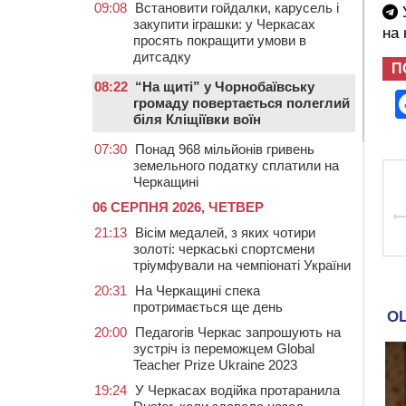
09:08
Встановити гойдалки, карусель і
У
закупити іграшки: у Черкасах
на
просять покращити умови в
дитсадку
П
08:22
“На щиті” у Чорнобаївську
громаду повертається полеглий
біля Кліщіївки воїн
07:30
Понад 968 мільйонів гривень
земельного податку сплатили на
Черкащині
06 СЕРПНЯ 2026, ЧЕТВЕР
21:13
Вісім медалей, з яких чотири
золоті: черкаські спортсмени
тріумфували на чемпіонаті України
20:31
На Черкащині спека
протримається ще день
20:00
Педагогів Черкас запрошують на
зустріч із переможцем Global
Teacher Prize Ukraine 2023
19:24
У Черкасах водійка протаранила