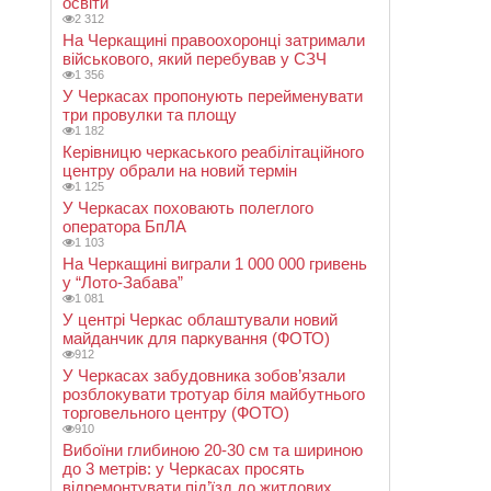
освіти
2 312
На Черкащині правоохоронці затримали
військового, який перебував у СЗЧ
1 356
У Черкасах пропонують перейменувати
три провулки та площу
1 182
Керівницю черкаського реабілітаційного
центру обрали на новий термін
1 125
У Черкасах поховають полеглого
оператора БпЛА
1 103
На Черкащині виграли 1 000 000 гривень
у “Лото-Забава”
1 081
У центрі Черкас облаштували новий
майданчик для паркування (ФОТО)
912
У Черкасах забудовника зобов’язали
розблокувати тротуар біля майбутнього
торговельного центру (ФОТО)
910
Вибоїни глибиною 20-30 см та шириною
до 3 метрів: у Черкасах просять
відремонтувати під’їзд до житлових