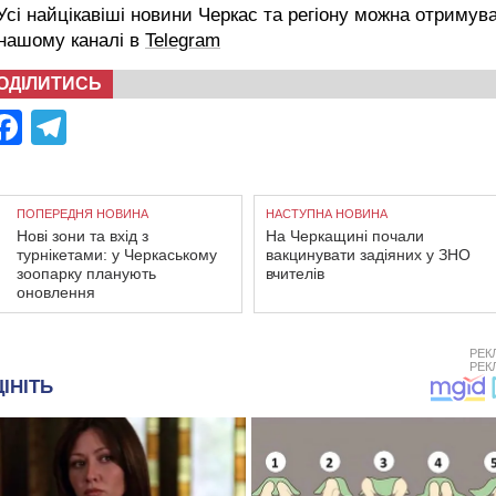
сі найцікавіші новини Черкас та регіону можна отримув
 нашому каналі в
Telegram
ОДІЛИТИСЬ
Facebook
Telegram
ПОПЕРЕДНЯ НОВИНА
НАСТУПНА НОВИНА
Нові зони та вхід з
На Черкащині почали
турнікетами: у Черкаському
вакцинувати задіяних у ЗНО
зоопарку планують
вчителів
оновлення
РЕК
РЕК