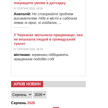
покращити умови в дитсадку
07 СЕРПНЯ 2026, 09:36
Анатолій:
Не створюйте проблем
вихователям. Ніде в місті в садочках
немає ні гірок, ні гойдалок, ...
У Черкасах звільнили працівницю, яка
не впускала людей в громадський
туалет
07 СЕРПНЯ 2026, 08:39
містянин:
керівники підбирають
працівників подобію собі
АРХІВ НОВИН
Серпень
2026