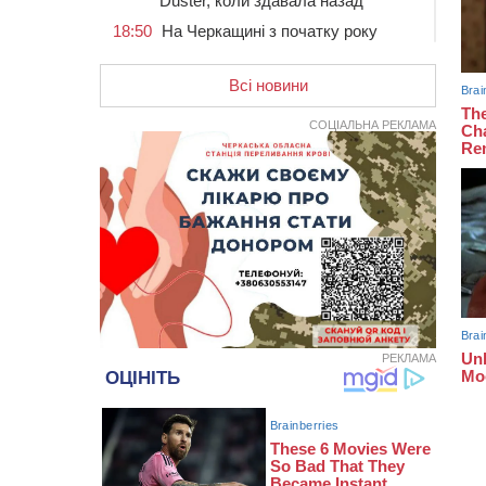
Duster, коли здавала назад
18:50
На Черкащині з початку року
зросла кількість постраждалих від
укусів тварин
Всі новини
18:15
Черкаська тренувальна квартира
стала прикладом для громад з
СОЦІАЛЬНА РЕКЛАМА
усієї України
17:40
ЧНУ увійшов до 50
найпопулярніших вишів України
серед вступників
17:07
На Хімселищі у Черкасах
облаштували новий контейнерний
майданчик
16:32
Без розтину грудної клітки: у
Черкасах 75-річній пацієнтці
замінили аортальний клапан
РЕКЛАМА
16:00
У Черкаському онкоцентрі
встановили сонячну
електростанцію за понад пів
мільйона гривень
15:30
У Київській області прощаються