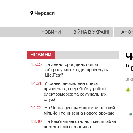
Черкаси
НОВИНИ
ВІЙНА В УКРАЇНІ
АНО
Ч
НОВИНИ
15:05
На Звенигородщині, попри
“
заборону міськради, проведуть
“Ше.Fest”
15 К
14:31
У Каневі аномальна спека
призвела до перебоїв у роботі
електромереж та комунальних
служб
14:02
На Черкащині намолотили перший
мільйон тонн зерна нового врожаю
13:40
На Кам’янщині сталася масштабна
пожежа сміттєзвалища