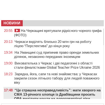
НОВИНИ
20:55
На Черкащині врятували рідкісного чорного грифа
(ФОТО)
20:13
Черкаси виділять близько 20 млн грн на роботу
ліцею “Перспектива” до кінця року
19:34
На Уманщині суд припинив право оренди земельних
ділянок, незаконно переданих іноземцем
19:00
Вихователька з Черкас і дві педагогині з області
стали фіналістками Global Teacher Prize Ukraine 2026
18:23
Зарядка, йога, сапи та нові знайомства: у Черкасах
закрили сезон літнього табору для людей поважного
віку
17:48
“Це страшна несправедливість”: мати хворого на
СМА 13-річного хлопця із Драбівщини просить
ОВА виділити кошти на дороговартісні ліки