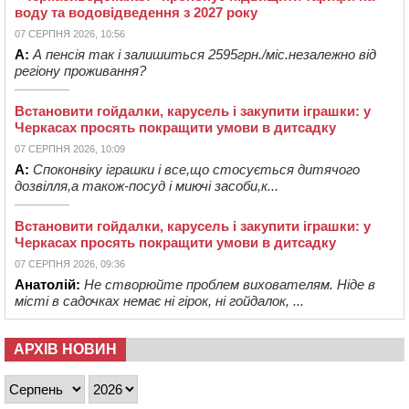
воду та водовідведення з 2027 року
07 СЕРПНЯ 2026, 10:56
А:
А пенсія так і залишиться 2595грн./міс.незалежно від
регіону проживання?
Встановити гойдалки, карусель і закупити іграшки: у
Черкасах просять покращити умови в дитсадку
07 СЕРПНЯ 2026, 10:09
А:
Споконвіку іграшки і все,що стосується дитячого
дозвілля,а також-посуд і миючі засоби,к...
Встановити гойдалки, карусель і закупити іграшки: у
Черкасах просять покращити умови в дитсадку
07 СЕРПНЯ 2026, 09:36
Анатолій:
Не створюйте проблем вихователям. Ніде в
місті в садочках немає ні гірок, ні гойдалок, ...
АРХІВ НОВИН