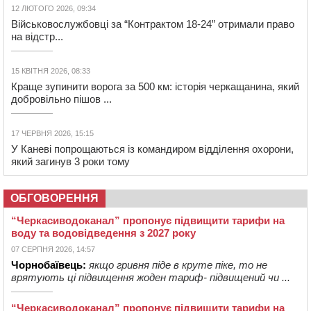
12 ЛЮТОГО 2026, 09:34
Військовослужбовці за “Контрактом 18-24” отримали право
на відстр...
15 КВІТНЯ 2026, 08:33
Краще зупинити ворога за 500 км: історія черкащанина, який
добровільно пішов ...
17 ЧЕРВНЯ 2026, 15:15
У Каневі попрощаються із командиром відділення охорони,
який загинув 3 роки тому
ОБГОВОРЕННЯ
“Черкасиводоканал” пропонує підвищити тарифи на
воду та водовідведення з 2027 року
07 СЕРПНЯ 2026, 14:57
Чорнобаївець:
якщо гривня піде в круте піке, то не
врятують ці підвищення жоден тариф- підвищений чи ...
“Черкасиводоканал” пропонує підвищити тарифи на