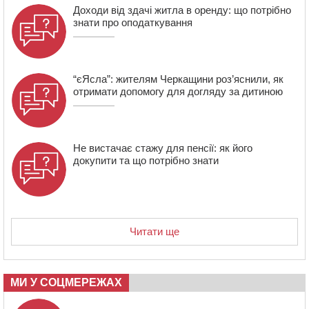
21:13
Вісім медалей, з яких чотири золоті: черкаські
Доходи від здачі житла в оренду: що потрібно
спортсмени тріумфували на чемпіонаті України
знати про оподаткування
“єЯсла”: жителям Черкащини роз’яснили, як
отримати допомогу для догляду за дитиною
Не вистачає стажу для пенсії: як його
докупити та що потрібно знати
Читати ще
МИ У СОЦМЕРЕЖАХ