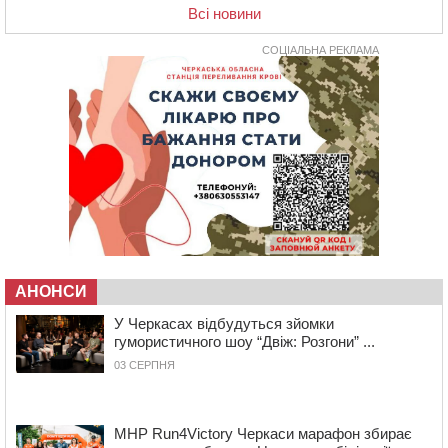
17:15
На Уманщині судитимуть колишню очільницю відділу
Всі новини
освіти через закупівлю електрики за завищеною
ціною
СОЦІАЛЬНА РЕКЛАМА
16:40
У Черкасах провели в останню путь двох
загиблих воїнів
16:07
До 1 вересня у Черкасах оновлюють дорожню
розмітку біля навчальних закладів (ФОТОФАКТ)
15:39
На честь загиблого захисника і чемпіона світу в
Черкасах відкрили спортивно-реабілітаційний центр
15:05
На Звенигородщині, попри заборону міськради,
проведуть “Ше.Fest”
14:31
У Каневі аномальна спека призвела до перебоїв у
роботі електромереж та комунальних служб
АНОНСИ
14:02
На Черкащині намолотили перший мільйон тонн
У Черкасах відбудуться зйомки
зерна нового врожаю
гумористичного шоу “Двіж: Розгони” ...
13:40
На Кам’янщині сталася масштабна пожежа
03 СЕРПНЯ
сміттєзвалища
13:26
На Черкащині сьогодні очікують грози, зливи, град та
шквали до 22 м/с
MHP Run4Victory Черкаси марафон збирає