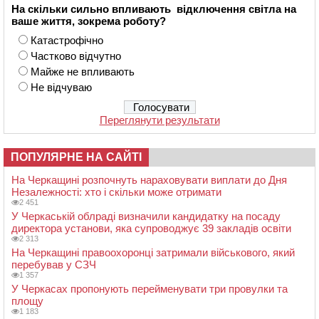
На скільки сильно впливають відключення світла на
ваше життя, зокрема роботу?
Катастрофічно
Частково відчутно
Майже не впливають
Не відчуваю
Переглянути результати
ПОПУЛЯРНЕ НА САЙТІ
На Черкащині розпочнуть нараховувати виплати до Дня
Незалежності: хто і скільки може отримати
2 451
У Черкаській облраді визначили кандидатку на посаду
директора установи, яка супроводжує 39 закладів освіти
2 313
На Черкащині правоохоронці затримали військового, який
перебував у СЗЧ
1 357
У Черкасах пропонують перейменувати три провулки та
площу
1 183