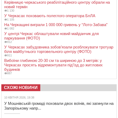
Керівницю черкаського реабілітаційного центру обрали на
новий термін
1 130
У Черкасах поховають полеглого оператора БпЛА
1 105
На Черкащині виграли 1 000 000 гривень у “Лото-Забава”
1 082
У центрі Черкас облаштували новий майданчик для
паркування (ФОТО)
912
У Черкасах забудовника зобов’язали розблокувати тротуар
біля майбутнього торговельного центру (ФОТО)
911
Вибоїни глибиною 20-30 см та шириною до 3 метрів: у
Черкасах просять відремонтувати під’їзд до житлових
будинків
887
СХОЖІ НОВИНИ
10 КВІТНЯ 2026, 19:38
У Мошнівській громаді поховали двох воїнів, які загинули на
Запорізькому напр...