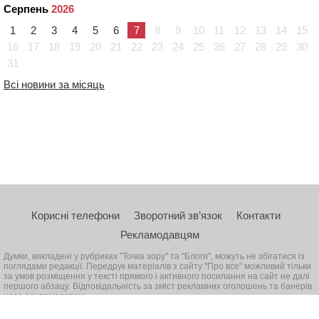
Серпень
2026
1
2
3
4
5
6
7
8
9
10
11
12
13
14
15
16
17
18
19
20
21
22
23
24
25
26
27
28
29
30
31
Всі новини за місяць
Корисні телефони
Зворотний зв’язок
Контакти
Рекламодавцям
Думки, викладені у рубриках "Точка зору" та "Блоги", можуть не збігатися із
поглядами редакції. Передрук матеріалів з сайту "Про все" можливий тільки
за умов розміщення у тексті прямого і активного посилання на сайт не далі
першого абзацу. Відповідальність за зміст рекламних оголошень та банерів
несе рекламодавець
© 2026, Всі права захищені