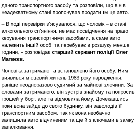
даного транспортного засобу та розповіли, що він в
неадекватному стані пропонував продати їм це авто.
– В ході перевірки з’ясувалося, що чоловік – в стані
алкогольного сп’яніння, не має посвідчення на право
керування транспортними засобами, а саме авто
належить іншій особі та перебуває в розшуку менше
години, - розповідає
старший сержант поліції Олег
Матвєєв.
Чоловіка затримано та встановлено його особу. Ним
виявився місцевий житель 1983 року народження,
раніше неодноразово судимий за майнові злочини. За
словами затриманого, він зустрів знайому та попросив
грошей у борг, але та відмовила йому. Дочекавшись
поки вона зайде до свого будинку, він заволодів її
транспортним засобом, так як вона необачно
залишила авто відчиненим та ще й з ключами в замку
запалювання.