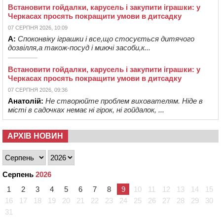
Встановити гойдалки, карусель і закупити іграшки: у
Черкасах просять покращити умови в дитсадку
07 СЕРПНЯ 2026, 10:09
А:
Споконвіку іграшки і все,що стосується дитячого
дозвілля,а також-посуд і миючі засоби,к...
Встановити гойдалки, карусель і закупити іграшки: у
Черкасах просять покращити умови в дитсадку
07 СЕРПНЯ 2026, 09:36
Анатолій:
Не створюйте проблем вихователям. Ніде в
місті в садочках немає ні гірок, ні гойдалок, ...
АРХІВ НОВИН
Серпень
2026
1
2
3
4
5
6
7
8
9
10
11
12
13
14
15
16
17
18
19
20
21
22
23
24
25
26
27
28
29
30
31