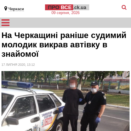
ПРО
ВСЕ
.ck.ua
Черкаси
09 серпня, 2026
На Черкащині раніше судимий
молодик викрав автівку в
знайомої
17 ЛИПНЯ 2020, 13:12