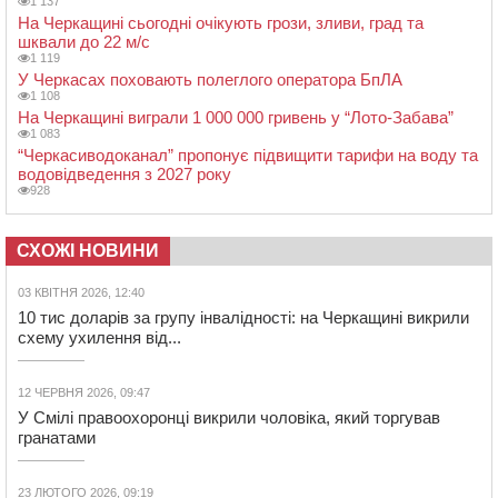
1 137
На Черкащині сьогодні очікують грози, зливи, град та
шквали до 22 м/с
1 119
У Черкасах поховають полеглого оператора БпЛА
1 108
На Черкащині виграли 1 000 000 гривень у “Лото-Забава”
1 083
“Черкасиводоканал” пропонує підвищити тарифи на воду та
водовідведення з 2027 року
928
СХОЖІ НОВИНИ
03 КВІТНЯ 2026, 12:40
10 тис доларів за групу інвалідності: на Черкащині викрили
схему ухилення від...
12 ЧЕРВНЯ 2026, 09:47
У Смілі правоохоронці викрили чоловіка, який торгував
гранатами
23 ЛЮТОГО 2026, 09:19