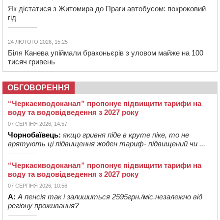
Як дістатися з Житомира до Праги автобусом: покроковий
гід
24 ЛЮТОГО 2026, 15:25
Біля Канева упіймали браконьєрів з уловом майже на 100
тисяч гривень
ОБГОВОРЕННЯ
“Черкасиводоканал” пропонує підвищити тарифи на
воду та водовідведення з 2027 року
07 СЕРПНЯ 2026, 14:57
Чорнобаївець:
якщо гривня піде в круте піке, то не
врятують ці підвищення жоден тариф- підвищений чи ...
“Черкасиводоканал” пропонує підвищити тарифи на
воду та водовідведення з 2027 року
07 СЕРПНЯ 2026, 10:56
А:
А пенсія так і залишиться 2595грн./міс.незалежно від
регіону проживання?