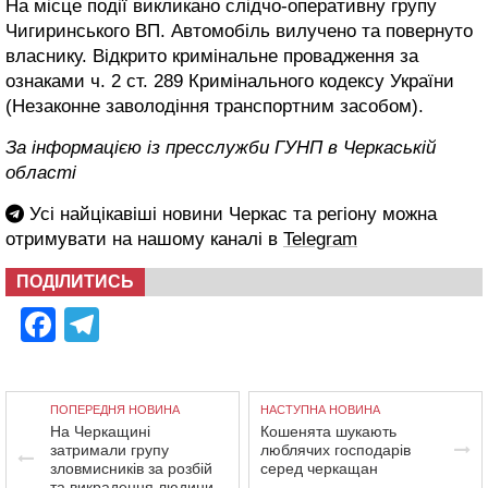
На місце події викликано слідчо-оперативну групу
Чигиринського ВП. Автомобіль вилучено та повернуто
власнику. Відкрито кримінальне провадження за
ознаками ч. 2 ст. 289 Кримінального кодексу України
(Незаконне заволодіння транспортним засобом).
За інформацією із пресслужби ГУНП в Черкаській
області
Усі найцікавіші новини Черкас та регіону можна
отримувати на нашому каналі в
Telegram
ПОДІЛИТИСЬ
Facebook
Telegram
ПОПЕРЕДНЯ НОВИНА
НАСТУПНА НОВИНА
На Черкащині
Кошенята шукають
затримали групу
люблячих господарів
зловмисників за розбій
серед черкащан
та викрадення людини