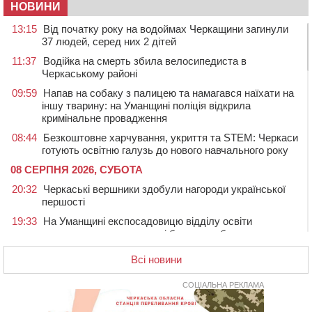
НОВИНИ
13:15
Від початку року на водоймах Черкащини загинули
37 людей, серед них 2 дітей
11:37
Водійка на смерть збила велосипедиста в
Черкаському районі
09:59
Напав на собаку з палицею та намагався наїхати на
іншу тварину: на Уманщині поліція відкрила
кримінальне провадження
08:44
Безкоштовне харчування, укриття та STEM: Черкаси
готують освітню галузь до нового навчального року
08 СЕРПНЯ 2026, СУБОТА
20:32
Черкаські вершники здобули нагороди української
першості
19:33
На Уманщині експосадовицю відділу освіти
судитимуть через завдані бюджету збитки
18:30
У Єрках прощатимуться з полеглим на Курщині
Всі новини
стрільцем ДШВ
СОЦІАЛЬНА РЕКЛАМА
17:29
Апеляційний суд підтвердив стягнення майже 250
тис. грн шкоди за незаконний вилов риби