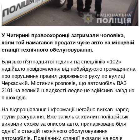
У Чигирині правоохоронці затримали чоловіка,
коли той намагався продати чуже авто на місцевій
станції технічного обслуговування.
Близько п’ятнадцятої години на спецлінію «102»
надійшло повідомлення від небайдужого громадянина
про порушення правил дорожнього руху по вулиці
Черкаській. Містянин розповів, що автомобіль ВАЗ
2101 на великій швидкості ледве не здійснив наїзд на
пішоходів.
На відпрацювання інформації негайно виїхав наряд
групи реагування. Вже за кілька хвилин поліцейські
виявили схоже за описом авто, припарковане біля
однієї з станцій технічного обслуговування
автомобілів. Працівники станції вказали на водія