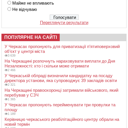
Майже не впливають
Не відчуваю
Переглянути результати
ПОПУЛЯРНЕ НА САЙТІ
У Черкасах пропонують для приватизації п’ятиповерховий
об’єкт у центрі міста
3 639
На Черкащині розпочнуть нараховувати виплати до Дня
Незалежності: хто і скільки може отримати
2 466
У Черкаській облраді визначили кандидатку на посаду
директора установи, яка супроводжує 39 закладів освіти
2 321
На Черкащині правоохоронці затримали військового, який
перебував у СЗЧ
1 365
У Черкасах пропонують перейменувати три провулки та
площу
1 189
Керівницю черкаського реабілітаційного центру обрали на
новий термін