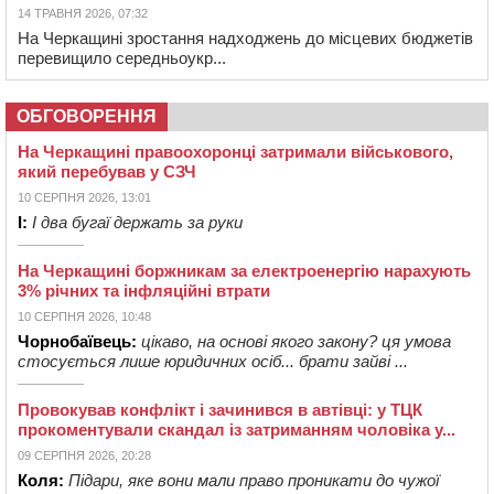
14 ТРАВНЯ 2026, 07:32
На Черкащині зростання надходжень до місцевих бюджетів
перевищило середньоукр...
ОБГОВОРЕННЯ
На Черкащині правоохоронці затримали військового,
який перебував у СЗЧ
10 СЕРПНЯ 2026, 13:01
І:
І два бугаї держать за руки
На Черкащині боржникам за електроенергію нарахують
3% річних та інфляційні втрати
10 СЕРПНЯ 2026, 10:48
Чорнобаївець:
цікаво, на основі якого закону? ця умова
стосується лише юридичних осіб... брати зайві ...
Провокував конфлікт і зачинився в автівці: у ТЦК
прокоментували скандал із затриманням чоловіка у...
09 СЕРПНЯ 2026, 20:28
Коля:
Підари, яке вони мали право проникати до чужої