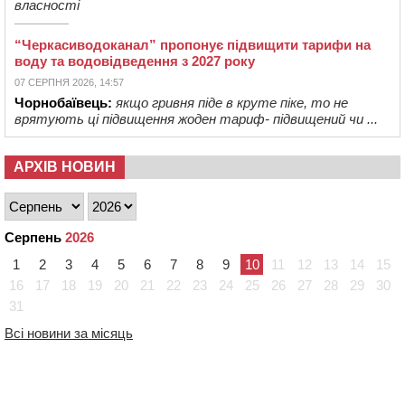
власності
“Черкасиводоканал” пропонує підвищити тарифи на
воду та водовідведення з 2027 року
07 СЕРПНЯ 2026, 14:57
Чорнобаївець:
якщо гривня піде в круте піке, то не
врятують ці підвищення жоден тариф- підвищений чи ...
АРХІВ НОВИН
Серпень
2026
1
2
3
4
5
6
7
8
9
10
11
12
13
14
15
16
17
18
19
20
21
22
23
24
25
26
27
28
29
30
31
Всі новини за місяць