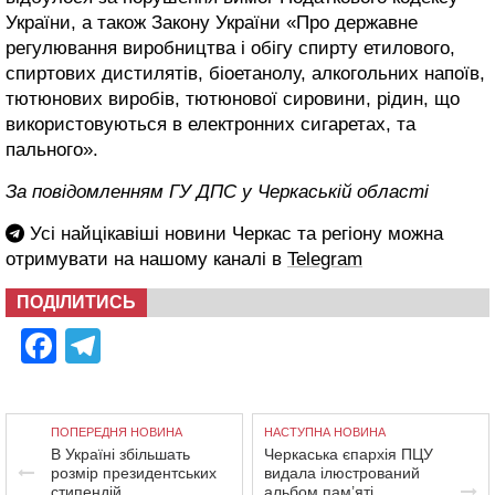
України, а також Закону України «Про державне
регулювання виробництва і обігу спирту етилового,
спиртових дистилятів, біоетанолу, алкогольних напоїв,
тютюнових виробів, тютюнової сировини, рідин, що
використовуються в електронних сигаретах, та
пального».
За повідомленням ГУ ДПС у Черкаській області
Усі найцікавіші новини Черкас та регіону можна
отримувати на нашому каналі в
Telegram
ПОДІЛИТИСЬ
Facebook
Telegram
ПОПЕРЕДНЯ НОВИНА
НАСТУПНА НОВИНА
В Україні збільшать
Черкаська єпархія ПЦУ
розмір президентських
видала ілюстрований
стипендій
альбом пам’яті