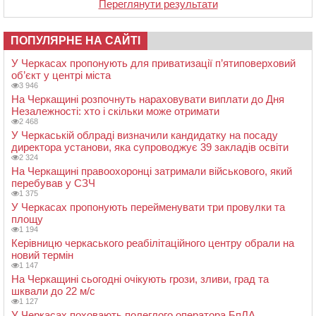
Переглянути результати
ПОПУЛЯРНЕ НА САЙТІ
У Черкасах пропонують для приватизації п’ятиповерховий
об’єкт у центрі міста
3 946
На Черкащині розпочнуть нараховувати виплати до Дня
Незалежності: хто і скільки може отримати
2 468
У Черкаській облраді визначили кандидатку на посаду
директора установи, яка супроводжує 39 закладів освіти
2 324
На Черкащині правоохоронці затримали військового, який
перебував у СЗЧ
1 375
У Черкасах пропонують перейменувати три провулки та
площу
1 194
Керівницю черкаського реабілітаційного центру обрали на
новий термін
1 147
На Черкащині сьогодні очікують грози, зливи, град та
шквали до 22 м/с
1 127
У Черкасах поховають полеглого оператора БпЛА