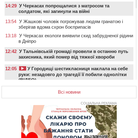
14:29
У Черкасах попрощалися з матросом та
солдатом, які загинули на війні
13:54
У Жашкові чоловік погрожував людям гранатою і
зберігав вдома схрон боєприпасів
13:18
У Черкасах екологи виявили скид забрудненої рідини
в Дніпро
12:42
У Тальнівській громаді провели в останню путь
захисника, який помер від тяжкої хвороби
12:05
У Городищі шестикласниця наклала на себе
руки: незадовго до трагедії її побили однолітки
(ВІДЕО)
12:00
Учителя Черкаської гімназії №31 відзначили Премією
Всі новини
Кабміну
СОЦІАЛЬНА РЕКЛАМА
11:19
На Черкащині запрацювала Мистецько-краєзнавча
рада
10:40
У Вільшанській громаді попрощалися із
захисником, який помер від тяжких поранень
09:59
Всі опинилися в кюветі: у Будищі зіткнулися два