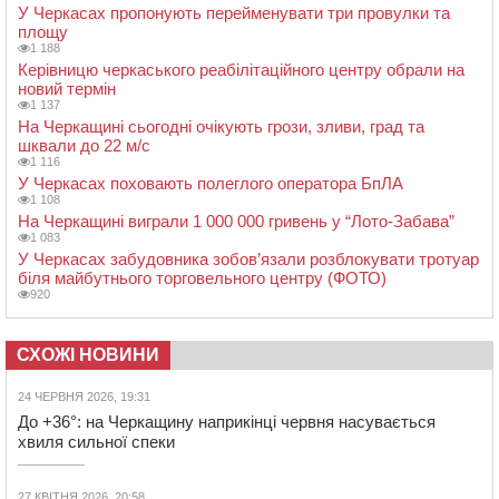
У Черкасах пропонують перейменувати три провулки та
площу
1 188
Керівницю черкаського реабілітаційного центру обрали на
новий термін
1 137
На Черкащині сьогодні очікують грози, зливи, град та
шквали до 22 м/с
1 116
У Черкасах поховають полеглого оператора БпЛА
1 108
На Черкащині виграли 1 000 000 гривень у “Лото-Забава”
1 083
У Черкасах забудовника зобов’язали розблокувати тротуар
біля майбутнього торговельного центру (ФОТО)
920
СХОЖІ НОВИНИ
24 ЧЕРВНЯ 2026, 19:31
До +36°: на Черкащину наприкінці червня насувається
хвиля сильної спеки
27 КВІТНЯ 2026, 20:58