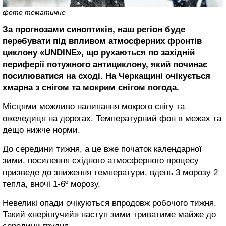
фото тематичне
За прогнозами синоптиків, наш регіон буде
перебувати під впливом атмосферних фронтів
циклону «UNDINE», що рухаються по західній
периферії потужного антициклону, який починає
посилюватися на сході. На Черкащині очікується
хмарна з снігом та мокрим снігом погода.
Місцями можливо налипання мокрого снігу та
ожеледиця на дорогах. Температурний фон в межах та
дещо нижче норми.
До середини тижня, а це вже початок календарної
зими, посилення східного атмосферного процесу
призведе до зниження температури, вдень 3 морозу 2
тепла, вночі 1-6º морозу.
Невеликі опади очікуються впродовж робочого тижня.
Такий «нерішучий» наступ зими триватиме майже до