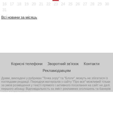
16
17
18
19
20
21
22
23
24
25
26
27
28
29
30
31
Всі новини за місяць
Корисні телефони
Зворотний зв’язок
Контакти
Рекламодавцям
Думки, викладені у рубриках "Точка зору" та "Блоги", можуть не збігатися із
поглядами редакції. Передрук матеріалів з сайту "Про все" можливий тільки
за умов розміщення у тексті прямого і активного посилання на сайт не далі
першого абзацу. Відповідальність за зміст рекламних оголошень та банерів
несе рекламодавець
© 2026, Всі права захищені