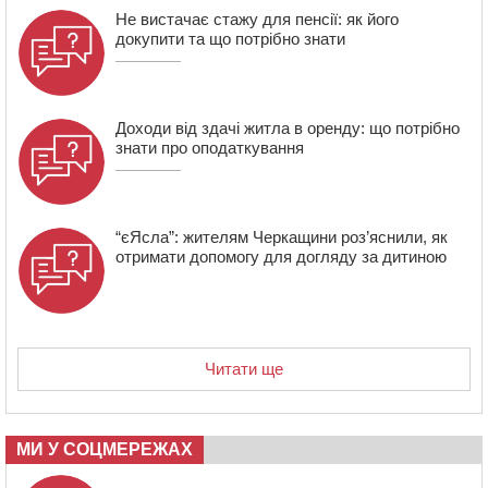
13:40
На Кам’янщині сталася масштабна пожежа
Не вистачає стажу для пенсії: як його
сміттєзвалища
докупити та що потрібно знати
Доходи від здачі житла в оренду: що потрібно
знати про оподаткування
“єЯсла”: жителям Черкащини роз’яснили, як
отримати допомогу для догляду за дитиною
Читати ще
МИ У СОЦМЕРЕЖАХ