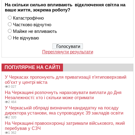
На скільки сильно впливають відключення світла на
ваше життя, зокрема роботу?
Катастрофічно
Частково відчутно
Майже не впливають
Не відчуваю
Переглянути результати
ПОПУЛЯРНЕ НА САЙТІ
У Черкасах пропонують для приватизації п’ятиповерховий
об’єкт у центрі міста
3 027
На Черкащині розпочнуть нараховувати виплати до Дня
Незалежності: хто і скільки може отримати
2 464
У Черкаській облраді визначили кандидатку на посаду
директора установи, яка супроводжує 39 закладів освіти
2 320
На Черкащині правоохоронці затримали військового, який
перебував у СЗЧ
1 362