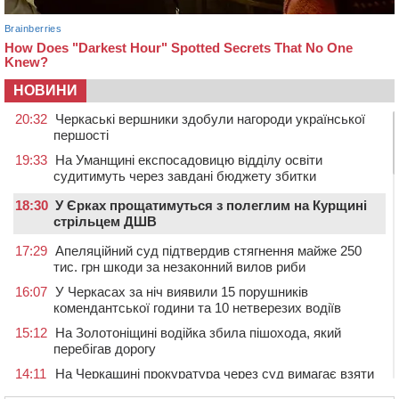
НОВИНИ
20:32
Черкаські вершники здобули нагороди української
першості
19:33
На Уманщині експосадовицю відділу освіти
судитимуть через завдані бюджету збитки
18:30
У Єрках прощатимуться з полеглим на Курщині
стрільцем ДШВ
17:29
Апеляційний суд підтвердив стягнення майже 250
тис. грн шкоди за незаконний вилов риби
16:07
У Черкасах за ніч виявили 15 порушників
комендантської години та 10 нетверезих водіїв
15:12
На Золотоніщині водійка збила пішохода, який
перебігав дорогу
14:11
На Черкащині прокуратура через суд вимагає взяти
під охорону 188-річну церкву