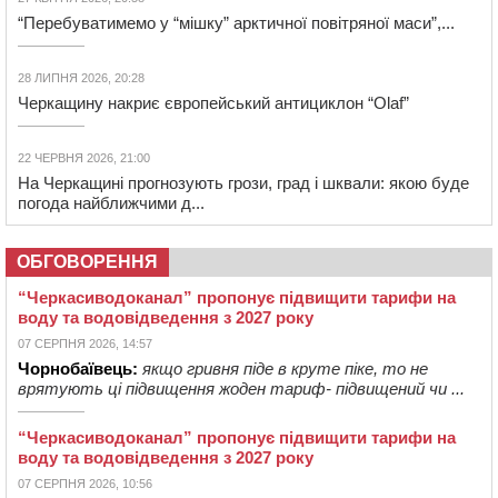
“Перебуватимемо у “мішку” арктичної повітряної маси”,...
28 ЛИПНЯ 2026, 20:28
Черкащину накриє європейський антициклон “Olaf”
22 ЧЕРВНЯ 2026, 21:00
На Черкащині прогнозують грози, град і шквали: якою буде
погода найближчими д...
ОБГОВОРЕННЯ
“Черкасиводоканал” пропонує підвищити тарифи на
воду та водовідведення з 2027 року
07 СЕРПНЯ 2026, 14:57
Чорнобаївець:
якщо гривня піде в круте піке, то не
врятують ці підвищення жоден тариф- підвищений чи ...
“Черкасиводоканал” пропонує підвищити тарифи на
воду та водовідведення з 2027 року
07 СЕРПНЯ 2026, 10:56