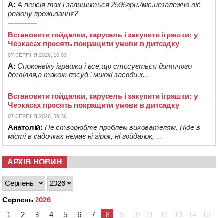
А:
А пенсія так і залишиться 2595грн./міс.незалежно від
регіону проживання?
Встановити гойдалки, карусель і закупити іграшки: у
Черкасах просять покращити умови в дитсадку
07 СЕРПНЯ 2026, 10:09
А:
Споконвіку іграшки і все,що стосується дитячого
дозвілля,а також-посуд і миючі засоби,к...
Встановити гойдалки, карусель і закупити іграшки: у
Черкасах просять покращити умови в дитсадку
07 СЕРПНЯ 2026, 09:36
Анатолій:
Не створюйте проблем вихователям. Ніде в
місті в садочках немає ні гірок, ні гойдалок, ...
АРХІВ НОВИН
Серпень
2026
1
2
3
4
5
6
7
8
9
10
11
12
13
14
15