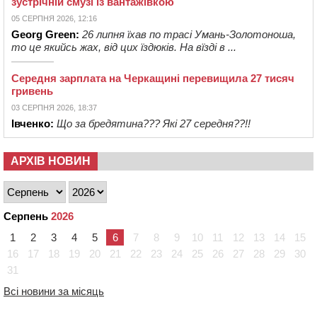
зустрічній смузі із вантажівкою
05 СЕРПНЯ 2026, 12:16
Georg Green:
26 липня їхав по трасі Умань-Золотоноша,
то це якийсь жах, від цих їздюків. На вїзді в ...
Середня зарплата на Черкащині перевищила 27 тисяч
гривень
03 СЕРПНЯ 2026, 18:37
Івченко:
Що за бредятина??? Які 27 середня??!!
АРХІВ НОВИН
Серпень
2026
1
2
3
4
5
6
7
8
9
10
11
12
13
14
15
16
17
18
19
20
21
22
23
24
25
26
27
28
29
30
31
Всі новини за місяць