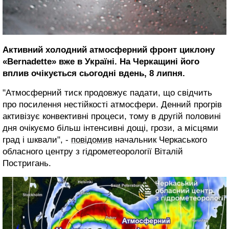
Активний холодний атмосферний фронт циклону
«Bernadette» вже в Україні. На Черкащині його
вплив очікується сьогодні вдень, 8 липня.
"Атмосферний тиск продовжує падати, що свідчить
про посилення нестійкості атмосфери. Денний прогрів
активізує конвективні процеси, тому в другій половині
дня очікуємо більш інтенсивні дощі, грози, а місцями
град і шквали", -
повідомив
начальник Черкаського
обласного центру з гідрометеорології Віталій
Постригань.