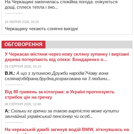
На Черкащині закінчилась спокійна погода: очікуються
дощі, сплеск тепла і зно...
24 ЛИПНЯ 2026, 20:26
Черкащину чекають сонячні вихідні
ОБГОВОРЕННЯ
У Черкасах містяни через нову скляну зупинку і вирізані
дерева потерпають від спеки: Бондаренко о...
06 СЕРПНЯ 2026, 15:23
В.Н.:
А що з зупинкою Дружби народів?Чому вона
скляна(обідрана,брудна,розрахована на 3 людини...
Від 80 гривень за кілограм: в Україні прогнозують
стрибок цін на гречку
06 СЕРПНЯ 2026, 12:48
А:
Скільки кг гречки за такою вартістю може купити
звичайний український пенсіонер чи особ...
На черкаській дамбі загинув водій BMW, зіткнувшись на