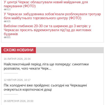
У центрі Черкас облаштували новий майданчик для
паркування (ФОТО)
910
У Черкасах забудовника зобов’язали розблокувати тротуар
біля майбутнього торговельного центру (ФОТО)
905
Вибоїни глибиною 20-30 см та шириною до 3 метрів: у
Черкасах просять відремонтувати під’їзд до житлових
будинків
885
СХОЖІ НОВИНИ
16 ЛИПНЯ 2026, 20:34
Найспекотніший період літа ще попереду: синоптики
розповіли, чого чекати Черк...
12 КВІТНЯ 2026, 10:17
Пік холоднечі вже пройдено: сьогодні на Черкащині
очікуються короткочасні дощі
26 БЕРЕЗНЯ 2026, 20:00