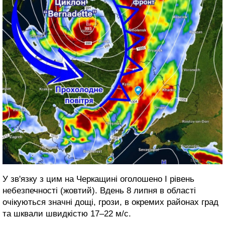
У зв'язку з цим на Черкащині оголошено І рівень
небезпечності (жовтий). Вдень 8 липня в області
очікуються значні дощі, грози, в окремих районах град
та шквали швидкістю 17–22 м/с.