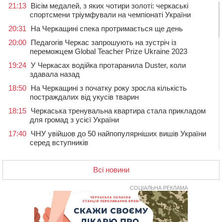
21:13
Вісім медалей, з яких чотири золоті: черкаські
спортсмени тріумфували на чемпіонаті України
20:31
На Черкащині спека протримається ще день
20:00
Педагогів Черкас запрошують на зустріч із
переможцем Global Teacher Prize Ukraine 2023
19:24
У Черкасах водійка протаранила Duster, коли
здавала назад
18:50
На Черкащині з початку року зросла кількість
постраждалих від укусів тварин
18:15
Черкаська тренувальна квартира стала прикладом
для громад з усієї України
17:40
ЧНУ увійшов до 50 найпопулярніших вишів України
серед вступників
17:07
На Хімселищі у Черкасах облаштували новий
контейнерний майданчик
Всі новини
16:32
Без розтину грудної клітки: у Черкасах 75-річній
пацієнтці замінили аортальний клапан
СОЦІАЛЬНА РЕКЛАМА
16:00
У Черкаському онкоцентрі встановили сонячну
електростанцію за понад пів мільйона гривень