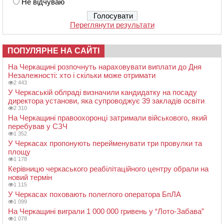
Не відчуваю
Переглянути результати
ПОПУЛЯРНЕ НА САЙТІ
На Черкащині розпочнуть нараховувати виплати до Дня
Незалежності: хто і скільки може отримати
2 443
У Черкаській облраді визначили кандидатку на посаду
директора установи, яка супроводжує 39 закладів освіти
2 310
На Черкащині правоохоронці затримали військового, який
перебував у СЗЧ
1 352
У Черкасах пропонують перейменувати три провулки та
площу
1 178
Керівницю черкаського реабілітаційного центру обрали на
новий термін
1 115
У Черкасах поховають полеглого оператора БпЛА
1 099
На Черкащині виграли 1 000 000 гривень у “Лото-Забава”
1 078