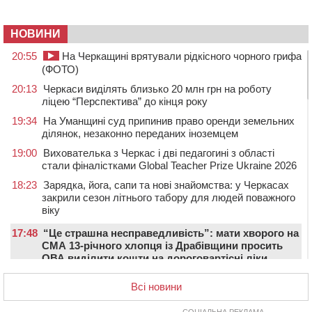
НОВИНИ
20:55
На Черкащині врятували рідкісного чорного грифа
(ФОТО)
20:13
Черкаси виділять близько 20 млн грн на роботу
ліцею “Перспектива” до кінця року
19:34
На Уманщині суд припинив право оренди земельних
ділянок, незаконно переданих іноземцем
19:00
Вихователька з Черкас і дві педагогині з області
стали фіналістками Global Teacher Prize Ukraine 2026
18:23
Зарядка, йога, сапи та нові знайомства: у Черкасах
закрили сезон літнього табору для людей поважного
віку
17:48
“Це страшна несправедливість”: мати хворого на
СМА 13-річного хлопця із Драбівщини просить
ОВА виділити кошти на дороговартісні ліки
17:15
На Уманщині судитимуть колишню очільницю відділу
Всі новини
освіти через закупівлю електрики за завищеною
ціною
СОЦІАЛЬНА РЕКЛАМА