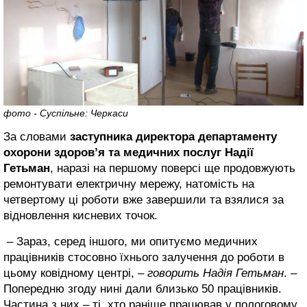
фото - Суспільне: Черкаси
За словами
заступника директора департаменту
охорони здоров’я та медичних послуг Надії
Гетьман
, наразі на першому поверсі ще продовжують
ремонтувати електричну мережу, натомість на
четвертому ці роботи вже завершили та взялися за
відновлення кисневих точок.
– Зараз, серед іншого, ми опитуємо медичних
працівників стосовно їхнього залучення до роботи в
цьому ковідному центрі, –
говорить Надія Гетьман
. –
Попередню згоду нині дали близько 50 працівників.
Частина з них – ті, хто раніше працював у пологовому