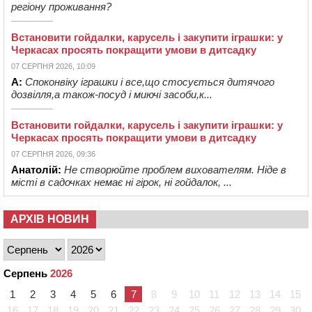
регіону проживання?
Встановити гойдалки, карусель і закупити іграшки: у
Черкасах просять покращити умови в дитсадку
07 СЕРПНЯ 2026, 10:09
А:
Споконвіку іграшки і все,що стосується дитячого
дозвілля,а також-посуд і миючі засоби,к...
Встановити гойдалки, карусель і закупити іграшки: у
Черкасах просять покращити умови в дитсадку
07 СЕРПНЯ 2026, 09:36
Анатолій:
Не створюйте проблем вихователям. Ніде в
місті в садочках немає ні гірок, ні гойдалок, ...
АРХІВ НОВИН
Серпень
2026
1
2
3
4
5
6
7
8
9
10
11
12
13
14
15
16
17
18
19
20
21
22
23
24
25
26
27
28
29
30