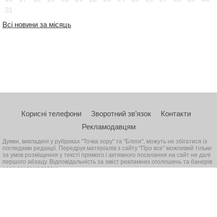
31
Всі новини за місяць
Корисні телефони
Зворотний зв’язок
Контакти
Рекламодавцям
Думки, викладені у рубриках "Точка зору" та "Блоги", можуть не збігатися із
поглядами редакції. Передрук матеріалів з сайту "Про все" можливий тільки
за умов розміщення у тексті прямого і активного посилання на сайт не далі
першого абзацу. Відповідальність за зміст рекламних оголошень та банерів
несе рекламодавець
© 2026, Всі права захищені