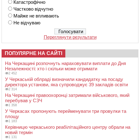
Катастрофічно
Частково відчутно
Майже не впливають
Не відчуваю
Переглянути результати
ПОПУЛЯРНЕ НА САЙТІ
На Черкащині розпочнуть нараховувати виплати до Дня
Незалежності: хто і скільки може отримати
2 452
У Черкаській облраді визначили кандидатку на посаду
директора установи, яка супроводжує 39 закладів освіти
2 314
На Черкащині правоохоронці затримали військового, який
перебував у СЗЧ
1 358
У Черкасах пропонують перейменувати три провулки та
площу
1 183
Керівницю черкаського реабілітаційного центру обрали на
новий термін
1 131