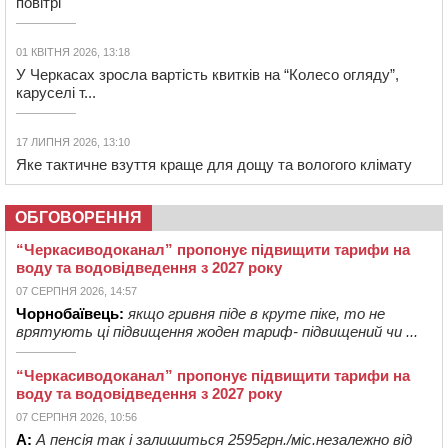
повітрі
01 КВІТНЯ 2026, 13:18
У Черкасах зросла вартість квитків на “Колесо огляду”,
каруселі т...
17 ЛИПНЯ 2026, 13:10
Яке тактичне взуття краще для дощу та вологого клімату
ОБГОВОРЕННЯ
“Черкасиводоканал” пропонує підвищити тарифи на
воду та водовідведення з 2027 року
07 СЕРПНЯ 2026, 14:57
Чорнобаївець:
якщо гривня піде в круте піке, то не
врятують ці підвищення жоден тариф- підвищений чи ...
“Черкасиводоканал” пропонує підвищити тарифи на
воду та водовідведення з 2027 року
07 СЕРПНЯ 2026, 10:56
А:
А пенсія так і залишиться 2595грн./міс.незалежно від