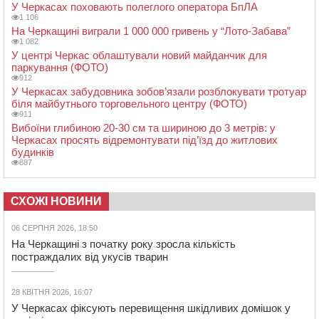
У Черкасах поховають полеглого оператора БпЛА
1 106
На Черкащині виграли 1 000 000 гривень у “Лото-Забава”
1 082
У центрі Черкас облаштували новий майданчик для
паркування (ФОТО)
912
У Черкасах забудовника зобов’язали розблокувати тротуар
біля майбутнього торговельного центру (ФОТО)
911
Вибоїни глибиною 20-30 см та шириною до 3 метрів: у
Черкасах просять відремонтувати під’їзд до житлових
будинків
887
СХОЖІ НОВИНИ
06 СЕРПНЯ 2026, 18:50
На Черкащині з початку року зросла кількість
постраждалих від укусів тварин
28 КВІТНЯ 2026, 16:07
У Черкасах фіксують перевищення шкідливих домішок у