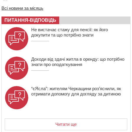
захисник зі Сміли
Всі новини за місяць
12:15
У центрі Черкас не поділили дорогу водії двох ВАЗів
ПИТАННЯ-ВІДПОВІДЬ
11:29
У Черкасах до середини серпня обмежать рух
транспорту на трьох вулицях
Не вистачає стажу для пенсії: як його
докупити та що потрібно знати
Доходи від здачі житла в оренду: що потрібно
знати про оподаткування
“єЯсла”: жителям Черкащини роз’яснили, як
отримати допомогу для догляду за дитиною
Читати ще