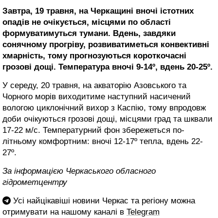
Завтра, 19 травня, на Черкащині вночі істотних
опадів не очікується, місцями по області
формуватимуться тумани. Вдень, завдяки
сонячному прогріву, розвиватиметься конвективні
хмарність, тому прогнозуються короткочасні
грозові дощі. Температура вночі 9-14º, вдень 20-25º.
У середу, 20 травня, на акваторію Азовського та
Чорного морів виходитиме наступний насичений
вологою циклонічний вихор з Каспію, тому впродовж
доби очікуються грозові дощі, місцями град та шквали
17-22 м/с. Температурний фон збережеться по-
літньому комфортним: вночі 12-17º тепла, вдень 22-
27º.
За інформацією Черкаського обласного
гідрометцентру
Усі найцікавіші новини Черкас та регіону можна
отримувати на нашому каналі в
Telegram