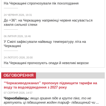
На Черкащині спрогнозували пік похолодання
24 ЧЕРВНЯ 2026, 19:31
До +36°: на Черкащину наприкінці червня насувається
хвиля сильної спеки
06 ЛИПНЯ 2026, 16:46
У Смілі зафіксували найвищу температуру літа на
Черкащині
24 ЛЮТОГО 2026, 20:00
На Черкащині прогнозують опади й невеликі морози
ОБГОВОРЕННЯ
“Черкасиводоканал” пропонує підвищити тарифи на
воду та водовідведення з 2027 року
07 СЕРПНЯ 2026, 14:57
Чорнобаївець:
якщо гривня піде в круте піке, то не
врятують ці підвищення жоден тариф- підвищений чи ...