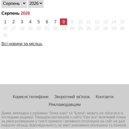
Серпень
2026
1
2
3
4
5
6
7
8
9
10
11
12
13
14
15
16
17
18
19
20
21
22
23
24
25
26
27
28
29
30
31
Всі новини за місяць
Корисні телефони
Зворотний зв’язок
Контакти
Рекламодавцям
Думки, викладені у рубриках "Точка зору" та "Блоги", можуть не збігатися із
поглядами редакції. Передрук матеріалів з сайту "Про все" можливий тільки
за умов розміщення у тексті прямого і активного посилання на сайт не далі
першого абзацу. Відповідальність за зміст рекламних оголошень та банерів