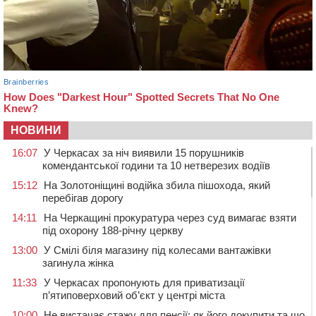
НОВИНИ
16:07
У Черкасах за ніч виявили 15 порушників
комендантської години та 10 нетверезих водіїв
15:12
На Золотоніщині водійка збила пішохода, який
перебігав дорогу
14:11
На Черкащині прокуратура через суд вимагає взяти
під охорону 188-річну церкву
13:00
У Смілі біля магазину під колесами вантажівки
загинула жінка
11:33
У Черкасах пропонують для приватизації
п’ятиповерховий об’єкт у центрі міста
10:00
Не вистачає стажу для пенсії: як його докупити та що