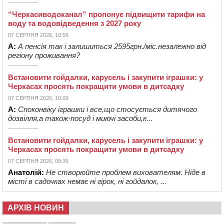
“Черкасиводоканал” пропонує підвищити тарифи на
воду та водовідведення з 2027 року
07 СЕРПНЯ 2026, 10:56
А:
А пенсія так і залишиться 2595грн./міс.незалежно від
регіону проживання?
Встановити гойдалки, карусель і закупити іграшки: у
Черкасах просять покращити умови в дитсадку
07 СЕРПНЯ 2026, 10:09
А:
Споконвіку іграшки і все,що стосується дитячого
дозвілля,а також-посуд і миючі засоби,к...
Встановити гойдалки, карусель і закупити іграшки: у
Черкасах просять покращити умови в дитсадку
07 СЕРПНЯ 2026, 09:36
Анатолій:
Не створюйте проблем вихователям. Ніде в
місті в садочках немає ні гірок, ні гойдалок, ...
АРХІВ НОВИН