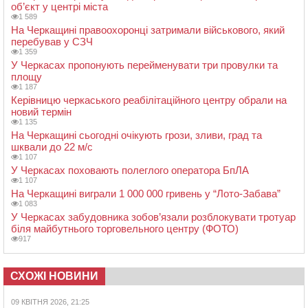
об’єкт у центрі міста
1 589
На Черкащині правоохоронці затримали військового, який
перебував у СЗЧ
1 359
У Черкасах пропонують перейменувати три провулки та
площу
1 187
Керівницю черкаського реабілітаційного центру обрали на
новий термін
1 135
На Черкащині сьогодні очікують грози, зливи, град та
шквали до 22 м/с
1 107
У Черкасах поховають полеглого оператора БпЛА
1 107
На Черкащині виграли 1 000 000 гривень у “Лото-Забава”
1 083
У Черкасах забудовника зобов’язали розблокувати тротуар
біля майбутнього торговельного центру (ФОТО)
917
СХОЖІ НОВИНИ
09 КВІТНЯ 2026, 21:25