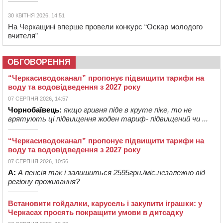
30 КВІТНЯ 2026, 14:51
На Черкащині вперше провели конкурс “Оскар молодого
вчителя”
ОБГОВОРЕННЯ
“Черкасиводоканал” пропонує підвищити тарифи на
воду та водовідведення з 2027 року
07 СЕРПНЯ 2026, 14:57
Чорнобаївець:
якщо гривня піде в круте піке, то не
врятують ці підвищення жоден тариф- підвищений чи ...
“Черкасиводоканал” пропонує підвищити тарифи на
воду та водовідведення з 2027 року
07 СЕРПНЯ 2026, 10:56
А:
А пенсія так і залишиться 2595грн./міс.незалежно від
регіону проживання?
Встановити гойдалки, карусель і закупити іграшки: у
Черкасах просять покращити умови в дитсадку