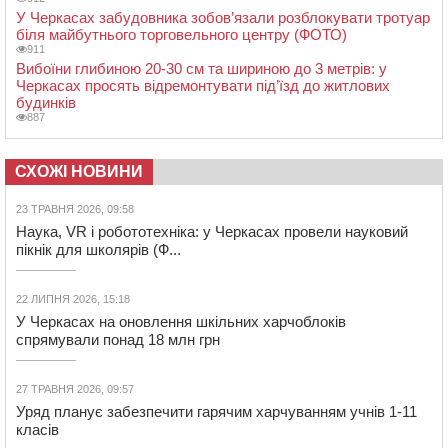
У Черкасах забудовника зобов’язали розблокувати тротуар
біля майбутнього торговельного центру (ФОТО)
911
Вибоїни глибиною 20-30 см та шириною до 3 метрів: у
Черкасах просять відремонтувати під’їзд до житлових
будинків
887
СХОЖІ НОВИНИ
23 ТРАВНЯ 2026, 09:58
Наука, VR і робототехніка: у Черкасах провели науковий
пікнік для школярів (Ф...
22 ЛИПНЯ 2026, 15:18
У Черкасах на оновлення шкільних харчоблоків
спрямували понад 18 млн грн
27 ТРАВНЯ 2026, 09:57
Уряд планує забезпечити гарячим харчуванням учнів 1-11
класів