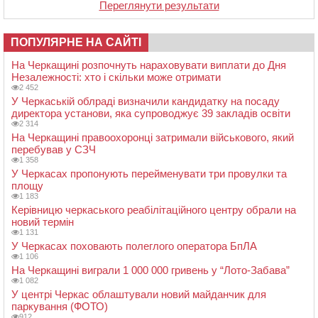
Переглянути результати
ПОПУЛЯРНЕ НА САЙТІ
На Черкащині розпочнуть нараховувати виплати до Дня
Незалежності: хто і скільки може отримати
2 452
У Черкаській облраді визначили кандидатку на посаду
директора установи, яка супроводжує 39 закладів освіти
2 314
На Черкащині правоохоронці затримали військового, який
перебував у СЗЧ
1 358
У Черкасах пропонують перейменувати три провулки та
площу
1 183
Керівницю черкаського реабілітаційного центру обрали на
новий термін
1 131
У Черкасах поховають полеглого оператора БпЛА
1 106
На Черкащині виграли 1 000 000 гривень у “Лото-Забава”
1 082
У центрі Черкас облаштували новий майданчик для
паркування (ФОТО)
912