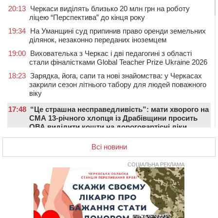
20:13
Черкаси виділять близько 20 млн грн на роботу
ліцею “Перспектива” до кінця року
19:34
На Уманщині суд припинив право оренди земельних
ділянок, незаконно переданих іноземцем
19:00
Вихователька з Черкас і дві педагогині з області
стали фіналістками Global Teacher Prize Ukraine 2026
18:23
Зарядка, йога, сапи та нові знайомства: у Черкасах
закрили сезон літнього табору для людей поважного
віку
17:48
“Це страшна несправедливість”: мати хворого на
СМА 13-річного хлопця із Драбівщини просить
ОВА виділити кошти на дороговартісні ліки
17:15
На Уманщині судитимуть колишню очільницю відділу
Всі новини
освіти через закупівлю електрики за завищеною
ціною
СОЦІАЛЬНА РЕКЛАМА
16:40
У Черкасах провели в останню путь двох
загиблих воїнів
16:07
До 1 вересня у Черкасах оновлюють дорожню
розмітку біля навчальних закладів (ФОТОФАКТ)