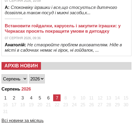
07 СЕРПНЯ 2026, 10:09
А:
Споконвіку іграшки і все,що стосується дитячого
дозвілля,а також-посуд і миючі засоби,к...
Встановити гойдалки, карусель і закупити іграшки: у
Черкасах просять покращити умови в дитсадку
07 СЕРПНЯ 2026, 09:36
Анатолій:
Не створюйте проблем вихователям. Ніде в
місті в садочках немає ні гірок, ні гойдалок, ...
АРХІВ НОВИН
Серпень
2026
1
2
3
4
5
6
7
8
9
10
11
12
13
14
15
16
17
18
19
20
21
22
23
24
25
26
27
28
29
30
31
Всі новини за місяць