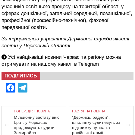
учасників освітнього процесу на території області у
сферах дошкільної, загальної середньої, позашкільної,
професійної (професійно-технічної), фахової
передвищої освіти.
За інформацією управління Державної служби якості
освіти у Черкаській області
Усі найцікавіші новини Черкас та регіону можна
отримувати на нашому каналі в
Telegram
ПОДІЛИТИСЬ
Facebook
Telegram
ПОПЕРЕДНЯ НОВИНА
НАСТУПНА НОВИНА
Мільйонну заставу вніс
“Дєржись, радной”:
брат: у Черкасах
шполянку судитимуть за
продовжують судити
підтримку путіна та
Замирайла
російської армії