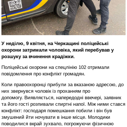
У неділю, 9 квітня, на Черкащині поліцейські
охорони затримали чоловіка, який перебував у
розшуку за вчинення крадіжки.
Поліцейські охорони на спецлінію 102 отримали
повідомлення про конфлікт громадян.
Коли правоохоронці прибули за вказаною адресою, до
них звернувся чоловік із проханням про
допомогу. Виявляється, напередодні ввечері, заявник
та його гості розпивали спиртні напої. Між ними стався
конфлікт: господаря помешкання побили і він був
змушений йти ночувати в інше місце. Молодики
поводилися вкрай зухвало, погрожуючи фізичною