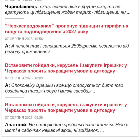
Чорнобаївець:
якщо гривня піде в круте піке, то не
врятують ці підвищення жоден тариф- підвищений чи ...
“Черкасиводоканал” пропонує підвищити тарифи на
воду та водовідведення з 2027 року
07 СЕРПНЯ 2026, 10:56
А:
А пенсія так і залишиться 2595грн./міс.незалежно від
регіону проживання?
Встановити гойдалки, карусель і закупити іграшки: у
Черкасах просять покращити умови в дитсадку
07 СЕРПНЯ 2026, 10:09
А:
Споконвіку іграшки і все,що стосується дитячого
дозвілля,а також-посуд і миючі засоби,к...
Встановити гойдалки, карусель і закупити іграшки: у
Черкасах просять покращити умови в дитсадку
07 СЕРПНЯ 2026, 09:36
Анатолій:
Не створюйте проблем вихователям. Ніде в
місті в садочках немає ні гірок, ні гойдалок, ...