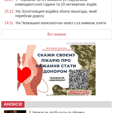
комендантської години та 10 нетверезих водіїв
15:12
На Золотоніщині водійка збила пішохода, який
перебігав дорогу
14:11
На Черкащині прокуратура через суд вимагає взяти
під охорону 188-річну церкву
Всі новини
13:00
У Смілі біля магазину під колесами вантажівки
загинула жінка
СОЦІАЛЬНА РЕКЛАМА
11:33
У Черкасах пропонують для приватизації
п’ятиповерховий об’єкт у центрі міста
10:00
Не вистачає стажу для пенсії: як його докупити та що
потрібно знати
08:23
У Черкасах виявили низку недоліків у гуртожитку, де
проживають ВПО
07 СЕРПНЯ 2026, П'ЯТНИЦЯ
20:55
На Черкащині врятували рідкісного чорного грифа
(ФОТО)
20:13
Черкаси виділять близько 20 млн грн на роботу
АНОНСИ
ліцею “Перспектива” до кінця року
19:34
На Уманщині суд припинив право оренди земельних
У Черкасах відбудуться зйомки