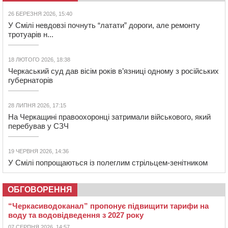
26 БЕРЕЗНЯ 2026, 15:40
У Смілі невдовзі почнуть “латати” дороги, але ремонту
тротуарів н...
18 ЛЮТОГО 2026, 18:38
Черкаський суд дав вісім років в’язниці одному з російських
губернаторів
28 ЛИПНЯ 2026, 17:15
На Черкащині правоохоронці затримали військового, який
перебував у СЗЧ
19 ЧЕРВНЯ 2026, 14:36
У Смілі попрощаються із полеглим стрільцем-зенітником
ОБГОВОРЕННЯ
“Черкасиводоканал” пропонує підвищити тарифи на
воду та водовідведення з 2027 року
07 СЕРПНЯ 2026, 14:57