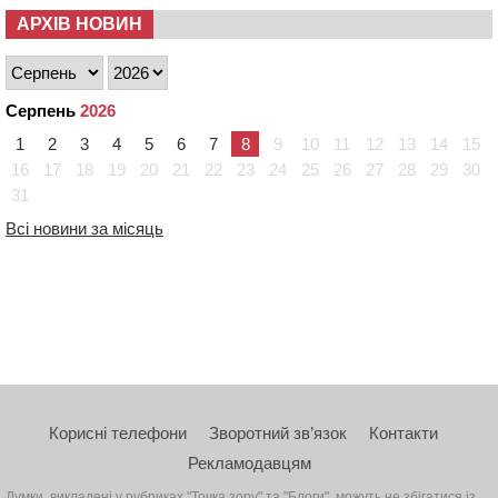
АРХІВ НОВИН
Серпень
2026
1
2
3
4
5
6
7
8
9
10
11
12
13
14
15
16
17
18
19
20
21
22
23
24
25
26
27
28
29
30
31
Всі новини за місяць
Корисні телефони
Зворотний зв’язок
Контакти
Рекламодавцям
Думки, викладені у рубриках "Точка зору" та "Блоги", можуть не збігатися із