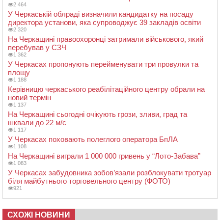
2 464
У Черкаській облраді визначили кандидатку на посаду
директора установи, яка супроводжує 39 закладів освіти
2 320
На Черкащині правоохоронці затримали військового, який
перебував у СЗЧ
1 362
У Черкасах пропонують перейменувати три провулки та
площу
1 188
Керівницю черкаського реабілітаційного центру обрали на
новий термін
1 137
На Черкащині сьогодні очікують грози, зливи, град та
шквали до 22 м/с
1 117
У Черкасах поховають полеглого оператора БпЛА
1 108
На Черкащині виграли 1 000 000 гривень у “Лото-Забава”
1 083
У Черкасах забудовника зобов’язали розблокувати тротуар
біля майбутнього торговельного центру (ФОТО)
921
СХОЖІ НОВИНИ