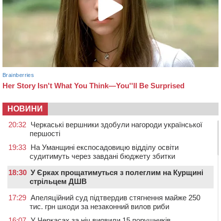
НОВИНИ
20:32
Черкаські вершники здобули нагороди української
першості
19:33
На Уманщині експосадовицю відділу освіти
судитимуть через завдані бюджету збитки
18:30
У Єрках прощатимуться з полеглим на Курщині
стрільцем ДШВ
17:29
Апеляційний суд підтвердив стягнення майже 250
тис. грн шкоди за незаконний вилов риби
16:07
У Черкасах за ніч виявили 15 порушників