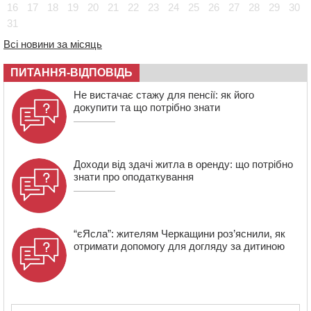
проведуть “Ше.Fest”
16
17
18
19
20
21
22
23
24
25
26
27
28
29
30
31
14:31
У Каневі аномальна спека призвела до перебоїв у
роботі електромереж та комунальних служб
Всі новини за місяць
14:02
На Черкащині намолотили перший мільйон тонн
зерна нового врожаю
ПИТАННЯ-ВІДПОВІДЬ
13:40
На Кам’янщині сталася масштабна пожежа
Не вистачає стажу для пенсії: як його
сміттєзвалища
докупити та що потрібно знати
Доходи від здачі житла в оренду: що потрібно
знати про оподаткування
“єЯсла”: жителям Черкащини роз’яснили, як
отримати допомогу для догляду за дитиною