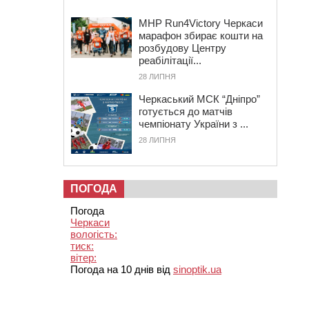
MHP Run4Victory Черкаси
марафон збирає кошти на
розбудову Центру
реабілітації...
28 ЛИПНЯ
Черкаський МСК “Дніпро”
готується до матчів
чемпіонату України з ...
28 ЛИПНЯ
ПОГОДА
Погода
Черкаси
вологість:
тиск:
вітер:
Погода на 10 днів від
sinoptik.ua