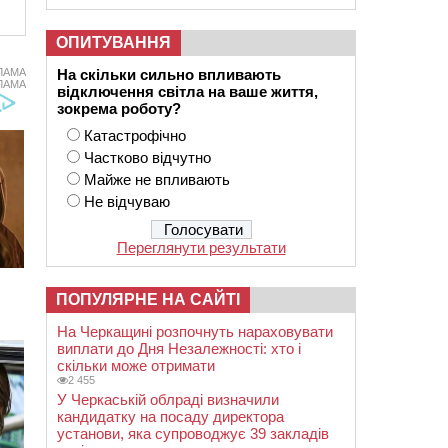
ОПИТУВАННЯ
ЛАМА
На скільки сильно впливають
ЛАМА
відключення світла на ваше життя,
зокрема роботу?
Катастрофічно
Частково відчутно
Майже не впливають
Не відчуваю
Переглянути результати
ПОПУЛЯРНЕ НА САЙТІ
На Черкащині розпочнуть нараховувати
виплати до Дня Незалежності: хто і
скільки може отримати
2 455
У Черкаській облраді визначили
кандидатку на посаду директора
установи, яка супроводжує 39 закладів