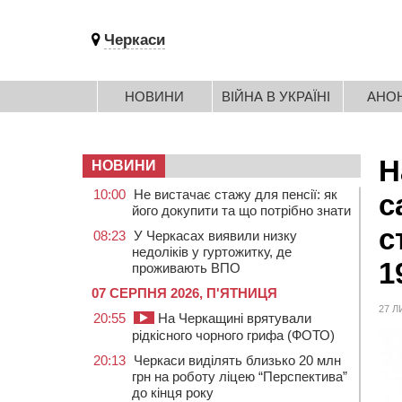
Черкаси
НОВИНИ
ВІЙНА В УКРАЇНІ
АНО
Н
НОВИНИ
10:00
Не вистачає стажу для пенсії: як
с
його докупити та що потрібно знати
с
08:23
У Черкасах виявили низку
недоліків у гуртожитку, де
1
проживають ВПО
07 СЕРПНЯ 2026, П'ЯТНИЦЯ
27 Л
20:55
На Черкащині врятували
рідкісного чорного грифа (ФОТО)
20:13
Черкаси виділять близько 20 млн
грн на роботу ліцею “Перспектива”
до кінця року