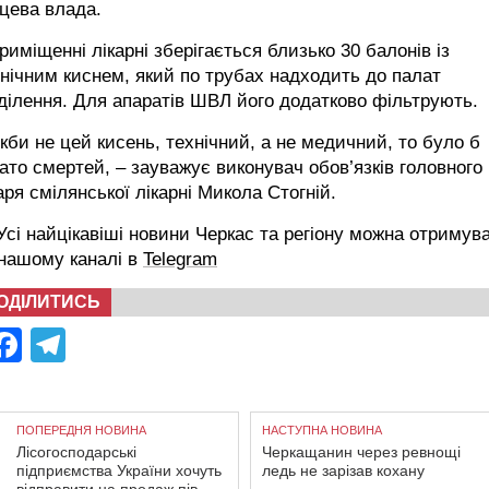
цева влада.
риміщенні лікарні зберігається близько 30 балонів із
нічним киснем, який по трубах надходить до палат
ділення. Для апаратів ШВЛ його додатково фільтрують.
кби не цей кисень, технічний, а не медичний, то було б
ато смертей, – зауважує виконувач обов’язків головного
аря смілянської лікарні Микола Стогній.
сі найцікавіші новини Черкас та регіону можна отримув
 нашому каналі в
Telegram
ОДІЛИТИСЬ
Facebook
Telegram
ПОПЕРЕДНЯ НОВИНА
НАСТУПНА НОВИНА
Лісогосподарські
Черкащанин через ревнощі
підприємства України хочуть
ледь не зарізав кохану