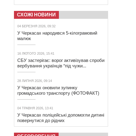
СХОЖІ НОВИНИ
04 БЕРЕЗНЯ 2026, 09:32
У Черкасах народився 5-кілограмовий
малюк
16 ЛЮТОГО 2026, 15:41
СБУ застерігає: ворог активізував спроби
вербування українців “під чужи...
28 ЛИПНЯ 2026, 09:14
У Черкасах оновили зупинку
громадського транспорту (ФОТОФАКТ)
04 ТРАВНЯ 2026, 13:41
У Черкасах поліцейські допомогли дитині
повернутися до рідних