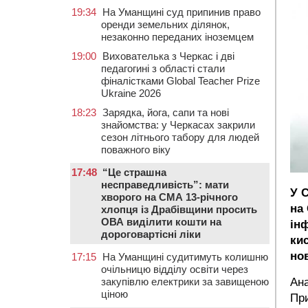
19:34
На Уманщині суд припинив право
оренди земельних ділянок,
незаконно переданих іноземцем
19:00
Вихователька з Черкас і дві
педагогині з області стали
фіналістками Global Teacher Prize
Ukraine 2026
18:23
Зарядка, йога, сапи та нові
знайомства: у Черкасах закрили
сезон літнього табору для людей
поважного віку
17:48
“Це страшна
несправедливість”: мати
У С
хворого на СМА 13-річного
на 
хлопця із Драбівщини просить
ОВА виділити кошти на
ін
дороговартісні ліки
ки
но
17:15
На Уманщині судитимуть колишню
очільницю відділу освіти через
закупівлю електрики за завищеною
Ана
ціною
При