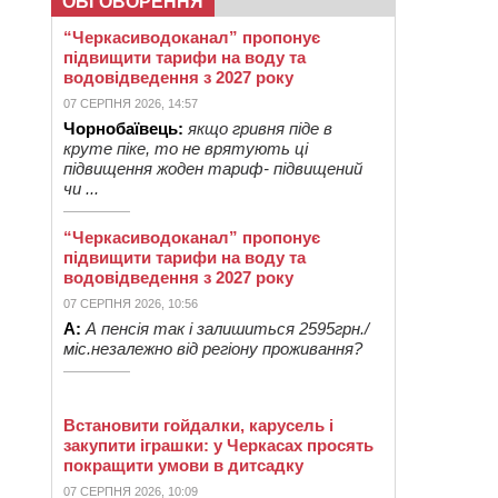
ОБГОВОРЕННЯ
“Черкасиводоканал” пропонує
підвищити тарифи на воду та
водовідведення з 2027 року
07 СЕРПНЯ 2026, 14:57
Чорнобаївець:
якщо гривня піде в
круте піке, то не врятують ці
підвищення жоден тариф- підвищений
чи ...
“Черкасиводоканал” пропонує
підвищити тарифи на воду та
водовідведення з 2027 року
07 СЕРПНЯ 2026, 10:56
А:
А пенсія так і залишиться 2595грн./
міс.незалежно від регіону проживання?
Встановити гойдалки, карусель і
закупити іграшки: у Черкасах просять
покращити умови в дитсадку
07 СЕРПНЯ 2026, 10:09