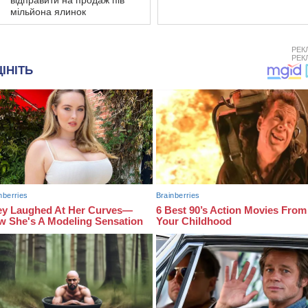
відправити на продаж пів
мільйона ялинок
РЕК
РЕК