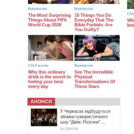
закупити іграшки: у Черкасах
просять покращити умови в
дитсадку
08:22
“На щиті” у Чорнобаївську
громаду повертається полеглий
біля Кліщіївки воїн
АНОНСИ
У Черкасах відбудуться
зйомки гумористичного
шоу “Двіж: Розгони” ...
03 СЕРПНЯ