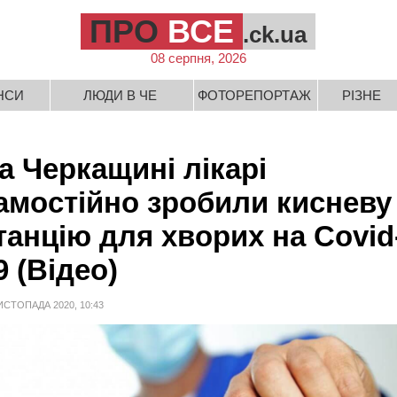
ПРО
ВСЕ
.ck.ua
08 серпня, 2026
НСИ
ЛЮДИ В ЧЕ
ФОТОРЕПОРТАЖ
РІЗНЕ
а Черкащині лікарі
амостійно зробили кисневу
танцію для хворих на Covid
9 (Відео)
ИСТОПАДА 2020, 10:43