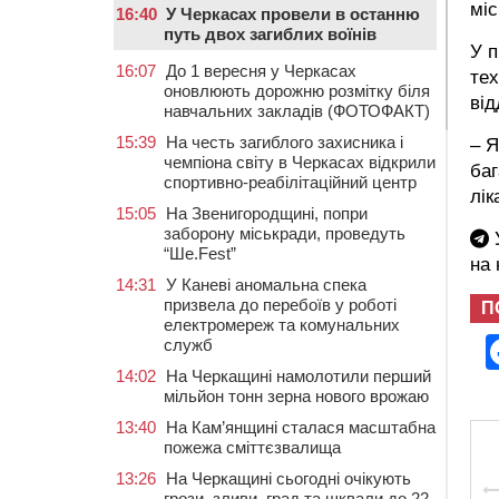
міс
16:40
У Черкасах провели в останню
путь двох загиблих воїнів
У п
16:07
До 1 вересня у Черкасах
тех
оновлюють дорожню розмітку біля
від
навчальних закладів (ФОТОФАКТ)
15:39
На честь загиблого захисника і
– Я
чемпіона світу в Черкасах відкрили
баг
спортивно-реабілітаційний центр
лік
15:05
На Звенигородщині, попри
заборону міськради, проведуть
У
“Ше.Fest”
на
14:31
У Каневі аномальна спека
призвела до перебоїв у роботі
П
електромереж та комунальних
служб
14:02
На Черкащині намолотили перший
мільйон тонн зерна нового врожаю
13:40
На Кам’янщині сталася масштабна
пожежа сміттєзвалища
13:26
На Черкащині сьогодні очікують
грози, зливи, град та шквали до 22