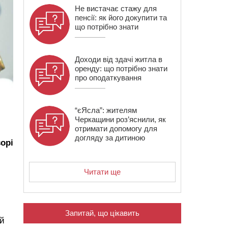
Не вистачає стажу для
пенсії: як його докупити та
що потрібно знати
Доходи від здачі житла в
оренду: що потрібно знати
про оподаткування
“єЯсла”: жителям
Черкащини роз’яснили, як
отримати допомогу для
догляду за дитиною
ворі
Читати ще
Запитай, що цікавить
 й