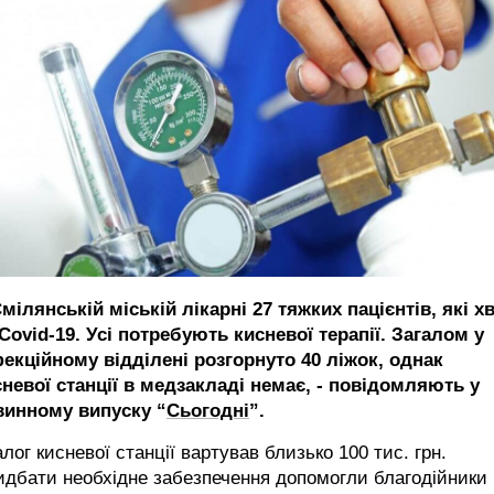
мілянській міській лікарні 27 тяжких пацієнтів, які х
Covid-19. Усі потребують кисневої терапії. Загалом у
фекційному відділені розгорнуто 40 ліжок, однак
сневої станції в медзакладі немає, - повідомляють у
винному випуску “
Сьогодні
”.
лог кисневої станції вартував близько 100 тис. грн.
дбати необхідне забезпечення допомогли благодійники