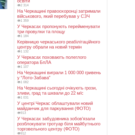
освіти
2 314
На Черкащині правоохоронці затримали
військового, який перебував у СЗЧ
1 359
У Черкасах пропонують перейменувати
три провулки та площу
1 184
Керівницю черкаського реабілітаційного
центру обрали на новий термін
1 132
У Черкасах поховають полеглого
оператора БпЛА
1 107
На Черкащині виграли 1 000 000 гривень
у “Лото-Забава”
1 082
На Черкащині сьогодні очікують грози,
зливи, град та шквали до 22 м/с
1 031
У центрі Черкас облаштували новий
майданчик для паркування (ФОТО)
913
У Черкасах забудовника зобов’язали
розблокувати тротуар біля майбутнього
торговельного центру (ФОТО)
912