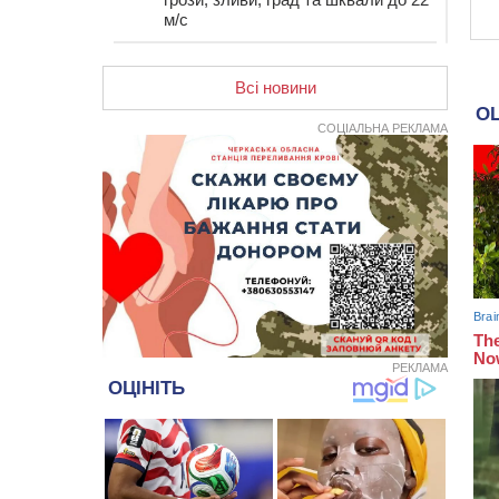
м/с
12:50
Внаслідок падіння вертольота
загинув 28-річний захисник зі
Всі новини
Сміли
СОЦІАЛЬНА РЕКЛАМА
12:15
У центрі Черкас не поділили
дорогу водії двох ВАЗів
11:29
У Черкасах до середини серпня
обмежать рух транспорту на трьох
вулицях
10:54
На Черкащині кількість укриттів
збільшилась уп’ятеро з початку
повномасштабної війни
10:15
У Черкасах водій Audi Q5
спричинив аварію, не пропустивши
інший кросовер
РЕКЛАМА
09:42
“Черкасиводоканал” пропонує
підвищити тарифи на воду та
водовідведення з 2027 року
09:08
Встановити гойдалки, карусель і