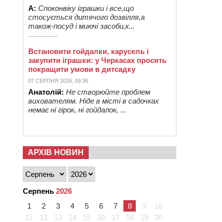
А:
Споконвіку іграшки і все,що
стосується дитячого дозвілля,а
також-посуд і миючі засоби,к...
Встановити гойдалки, карусель і
закупити іграшки: у Черкасах просять
покращити умови в дитсадку
07 СЕРПНЯ 2026, 09:36
Анатолій:
Не створюйте проблем
вихователям. Ніде в місті в садочках
немає ні гірок, ні гойдалок, ...
АРХІВ НОВИН
Серпень
2026
1
2
3
4
5
6
7
8
9
10
11
12
13
14
15
16
17
18
19
20