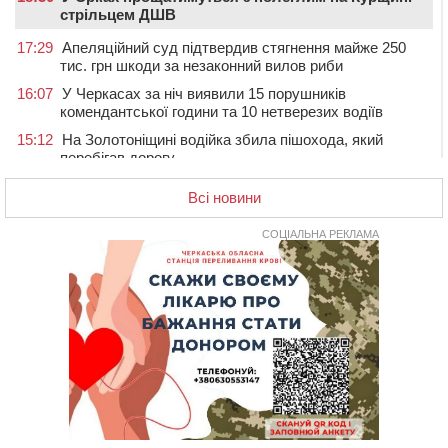
стрільцем ДШВ
17:29
Апеляційний суд підтвердив стягнення майже 250
тис. грн шкоди за незаконний вилов риби
16:07
У Черкасах за ніч виявили 15 порушників
комендантської години та 10 нетверезих водіїв
15:12
На Золотоніщині водійка збила пішохода, який
перебігав дорогу
14:11
На Черкащині прокуратура через суд вимагає взяти
Всі новини
під охорону 188-річну церкву
13:00
У Смілі біля магазину під колесами вантажівки
СОЦІАЛЬНА РЕКЛАМА
загинула жінка
11:33
У Черкасах пропонують для приватизації
п’ятиповерховий об’єкт у центрі міста
10:00
Не вистачає стажу для пенсії: як його докупити та що
потрібно знати
08:23
У Черкасах виявили низку недоліків у гуртожитку, де
проживають ВПО
07 СЕРПНЯ 2026, П'ЯТНИЦЯ
20:55
На Черкащині врятували рідкісного чорного грифа