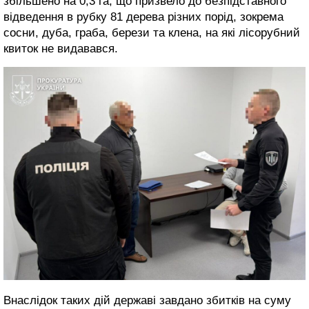
збільшено на 0,3 га, що призвело до безпідставного
відведення в рубку 81 дерева різних порід, зокрема
сосни, дуба, граба, берези та клена, на які лісорубний
квиток не видавався.
Внаслідок таких дій державі завдано збитків на суму