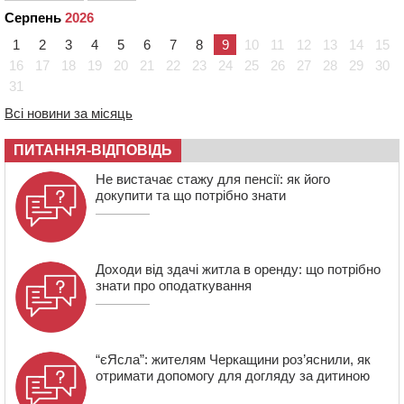
розмітку біля навчальних закладів (ФОТОФАКТ)
Серпень
2026
15:39
На честь загиблого захисника і чемпіона світу в
1
2
3
4
5
6
7
8
9
10
11
12
13
14
15
Черкасах відкрили спортивно-реабілітаційний центр
16
17
18
19
20
21
22
23
24
25
26
27
28
29
30
15:05
На Звенигородщині, попри заборону міськради,
31
проведуть “Ше.Fest”
Всі новини за місяць
14:31
У Каневі аномальна спека призвела до перебоїв у
роботі електромереж та комунальних служб
ПИТАННЯ-ВІДПОВІДЬ
14:02
На Черкащині намолотили перший мільйон тонн
зерна нового врожаю
Не вистачає стажу для пенсії: як його
докупити та що потрібно знати
13:40
На Кам’янщині сталася масштабна пожежа
сміттєзвалища
Доходи від здачі житла в оренду: що потрібно
знати про оподаткування
“єЯсла”: жителям Черкащини роз’яснили, як
отримати допомогу для догляду за дитиною