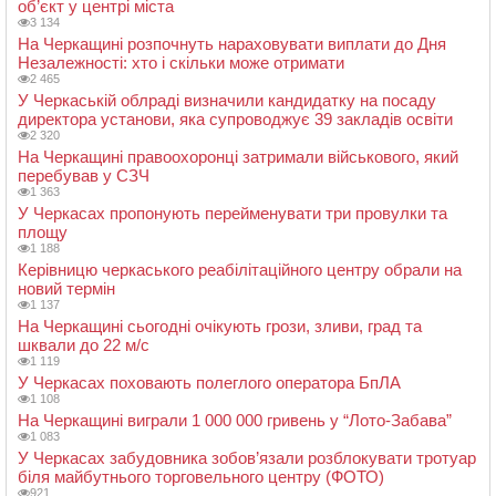
об’єкт у центрі міста
3 134
На Черкащині розпочнуть нараховувати виплати до Дня
Незалежності: хто і скільки може отримати
2 465
У Черкаській облраді визначили кандидатку на посаду
директора установи, яка супроводжує 39 закладів освіти
2 320
На Черкащині правоохоронці затримали військового, який
перебував у СЗЧ
1 363
У Черкасах пропонують перейменувати три провулки та
площу
1 188
Керівницю черкаського реабілітаційного центру обрали на
новий термін
1 137
На Черкащині сьогодні очікують грози, зливи, град та
шквали до 22 м/с
1 119
У Черкасах поховають полеглого оператора БпЛА
1 108
На Черкащині виграли 1 000 000 гривень у “Лото-Забава”
1 083
У Черкасах забудовника зобов’язали розблокувати тротуар
біля майбутнього торговельного центру (ФОТО)
921