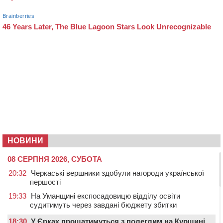
НОВИНИ
08 СЕРПНЯ 2026, СУБОТА
20:32
Черкаські вершники здобули нагороди української
першості
19:33
На Уманщині експосадовицю відділу освіти
судитимуть через завдані бюджету збитки
18:30
У Єрках прощатимуться з полеглим на Курщині