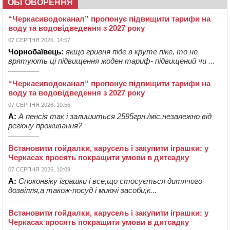
ОБГОВОРЕННЯ
“Черкасиводоканал” пропонує підвищити тарифи на
воду та водовідведення з 2027 року
07 СЕРПНЯ 2026, 14:57
Чорнобаївець:
якщо гривня піде в круте піке, то не
врятують ці підвищення жоден тариф- підвищений чи ...
“Черкасиводоканал” пропонує підвищити тарифи на
воду та водовідведення з 2027 року
07 СЕРПНЯ 2026, 10:56
А:
А пенсія так і залишиться 2595грн./міс.незалежно від
регіону проживання?
Встановити гойдалки, карусель і закупити іграшки: у
Черкасах просять покращити умови в дитсадку
07 СЕРПНЯ 2026, 10:09
А:
Споконвіку іграшки і все,що стосується дитячого
дозвілля,а також-посуд і миючі засоби,к...
Встановити гойдалки, карусель і закупити іграшки: у
Черкасах просять покращити умови в дитсадку