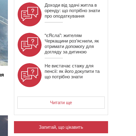
Доходи від здачі житла в
оренду: що потрібно знати
про оподаткування
“єЯсла”: жителям
Черкащини роз’яснили, як
отримати допомогу для
догляду за дитиною
Не вистачає стажу для
пенсії: як його докупити та
ня
що потрібно знати
Читати ще
Запитай, що цікавить