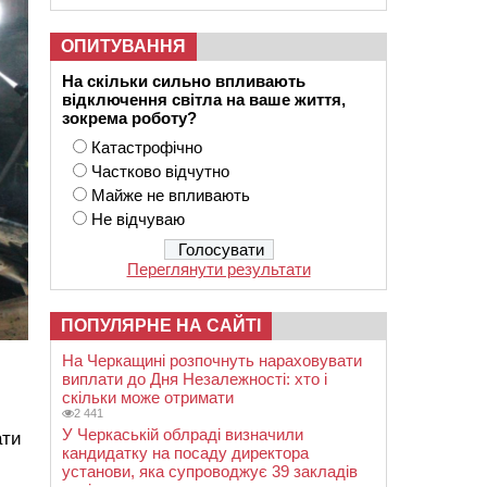
ОПИТУВАННЯ
На скільки сильно впливають
відключення світла на ваше життя,
зокрема роботу?
Катастрофічно
Частково відчутно
Майже не впливають
Не відчуваю
Переглянути результати
ПОПУЛЯРНЕ НА САЙТІ
На Черкащині розпочнуть нараховувати
виплати до Дня Незалежності: хто і
скільки може отримати
2 441
У Черкаській облраді визначили
ати
кандидатку на посаду директора
установи, яка супроводжує 39 закладів