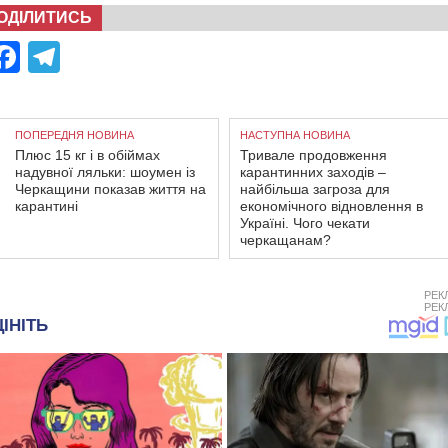
ОДІЛИТИСЬ
Facebook
Telegram
ПОПЕРЕДНЯ НОВИНА
НАСТУПНА НОВИНА
Плюс 15 кг і в обіймах
Тривале продовження
надувної ляльки: шоумен із
карантинних заходів –
Черкащини показав життя на
найбільша загроза для
карантині
економічного відновлення в
Україні. Чого чекати
черкащанам?
РЕК
РЕК