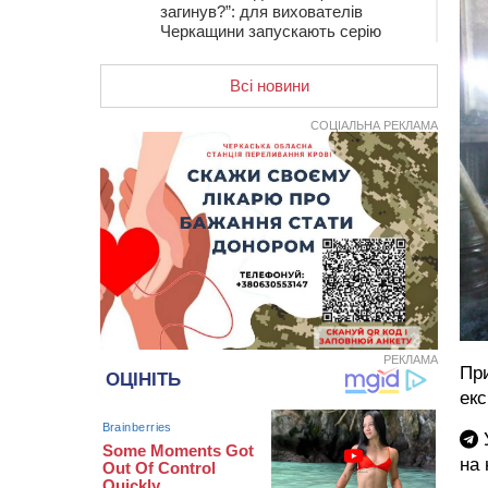
загинув?”: для вихователів
Черкащини запускають серію
унікальних тренінгів
Всі новини
12:14
На Золотоніщині вже десяту
добу гасять пожежу торфу
СОЦІАЛЬНА РЕКЛАМА
11:35
Від 80 гривень за кілограм: в
Україні прогнозують стрибок цін на
гречку
10:56
Захисника зі Звенигородщини,
який обороняв Авдіївку,
нагородили “Комбатантським
хрестом”
10:10
На Черкащині п’яний мотоцикліст
зіткнувся з мопедом: двоє людей у
лікарні
РЕКЛАМА
09:42
Ветерани МСК “Дніпро” вибороли
Пр
бронзу чемпіонату України
екс
08:57
На Уманщині підрядника
У
зобов’язали сплатити понад 670
тис грн штрафу за незаконні зміни
на
до договору