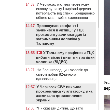
14:53
У Черкасах містяни через нову
скляну зупинку і вирізані дерева
потерпають від спеки: Бондаренко
обіцяє масштабне озеленення
14:17
Провокував конфлікт і
зачинився в автівці: у ТЦК
прокоментували скандал із
затриманням чоловіка у
Тальному
13:55
У Тальному працівники ТЦК
вибили вікно і витягли з автівки
чоловіка (ВІДЕО)
13:27
На Звенигородщині чоловік до
смерті побив 82-річного
односельця
Уна
12:57
У Черкасах СБУ викрила
дер
прокремлівську агітаторку, яка
закликала до захоплення
України
12:50
“Як сказати дитині, що тато