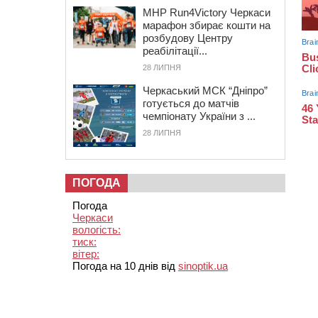
MHP Run4Victory Черкаси
марафон збирає кошти на
розбудову Центру
реабілітації...
28 ЛИПНЯ
Черкаський МСК “Дніпро”
готується до матчів
чемпіонату України з ...
28 ЛИПНЯ
ПОГОДА
Погода
Черкаси
вологість:
тиск:
вітер:
Погода на 10 днів від
sinoptik.ua