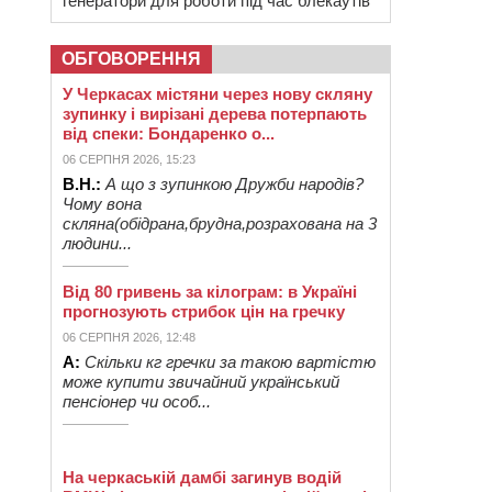
генератори для роботи під час блекаутів
ОБГОВОРЕННЯ
У Черкасах містяни через нову скляну
зупинку і вирізані дерева потерпають
від спеки: Бондаренко о...
06 СЕРПНЯ 2026, 15:23
В.Н.:
А що з зупинкою Дружби народів?
Чому вона
скляна(обідрана,брудна,розрахована на 3
людини...
Від 80 гривень за кілограм: в Україні
прогнозують стрибок цін на гречку
06 СЕРПНЯ 2026, 12:48
А:
Скільки кг гречки за такою вартістю
може купити звичайний український
пенсіонер чи особ...
На черкаській дамбі загинув водій