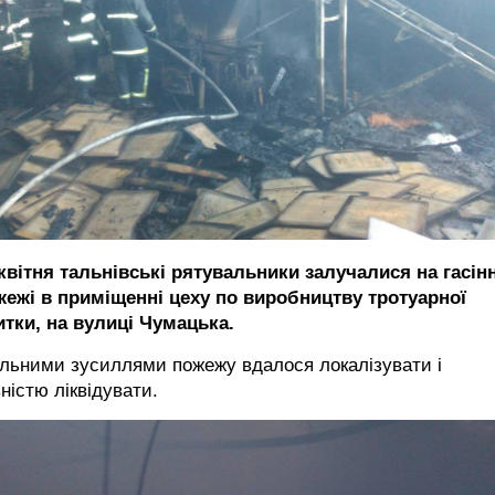
 квітня тальнівські рятувальники залучалися на гасін
жежі в приміщенні цеху по виробництву тротуарної
итки, на вулиці Чумацька.
ільними зусиллями пожежу вдалося локалізувати і
ністю ліквідувати.