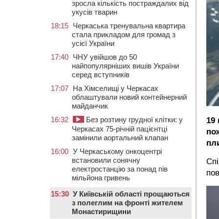
зросла кількість постраждалих від
укусів тварин
18:15
Черкаська тренувальна квартира
стала прикладом для громад з
усієї України
17:40
ЧНУ увійшов до 50
найпопулярніших вишів України
серед вступників
17:07
На Хімселищі у Черкасах
облаштували новий контейнерний
майданчик
16:32
Без розтину грудної клітки: у
19
Черкасах 75-річній пацієнтці
по
замінили аортальний клапан
пл
16:00
У Черкаському онкоцентрі
встановили сонячну
Сп
електростанцію за понад пів
пов
мільйона гривень
15:30
У Київській області прощаються
з полеглим на фронті жителем
Монастирищини