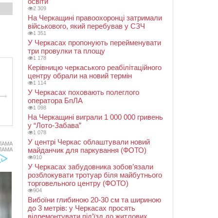
освіти
2 309
На Черкащині правоохоронці затримали
військового, який перебував у СЗЧ
1 351
У Черкасах пропонують перейменувати
три провулки та площу
1 178
Керівницю черкаського реабілітаційного
центру обрали на новий термін
1 114
У Черкасах поховають полеглого
оператора БпЛА
1 098
На Черкащині виграли 1 000 000 гривень
у “Лото-Забава”
1 078
У центрі Черкас облаштували новий
ЛАМА
майданчик для паркування (ФОТО)
ЛАМА
910
У Черкасах забудовника зобов’язали
розблокувати тротуар біля майбутнього
торговельного центру (ФОТО)
904
Вибоїни глибиною 20-30 см та шириною
до 3 метрів: у Черкасах просять
відремонтувати під’їзд до житлових