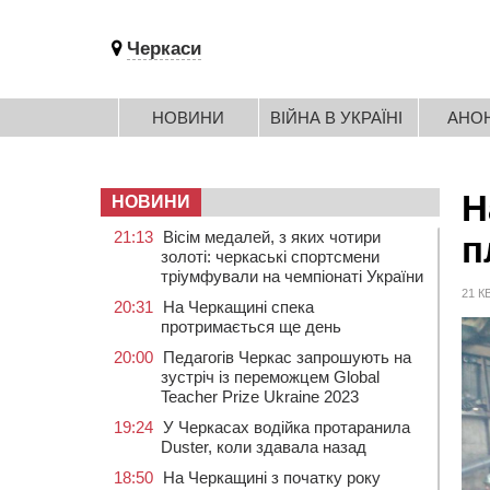
Черкаси
НОВИНИ
ВІЙНА В УКРАЇНІ
АНО
Н
НОВИНИ
21:13
Вісім медалей, з яких чотири
п
золоті: черкаські спортсмени
тріумфували на чемпіонаті України
21 К
20:31
На Черкащині спека
протримається ще день
20:00
Педагогів Черкас запрошують на
зустріч із переможцем Global
Teacher Prize Ukraine 2023
19:24
У Черкасах водійка протаранила
Duster, коли здавала назад
18:50
На Черкащині з початку року