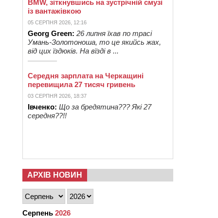
BMW, зіткнувшись на зустрічній смузі
із вантажівкою
05 СЕРПНЯ 2026, 12:16
Georg Green:
26 липня їхав по трасі
Умань-Золотоноша, то це якийсь жах,
від цих їздюків. На вїзді в ...
Середня зарплата на Черкащині
перевищила 27 тисяч гривень
03 СЕРПНЯ 2026, 18:37
Івченко:
Що за бредятина??? Які 27
середня??!!
АРХІВ НОВИН
Серпень
2026