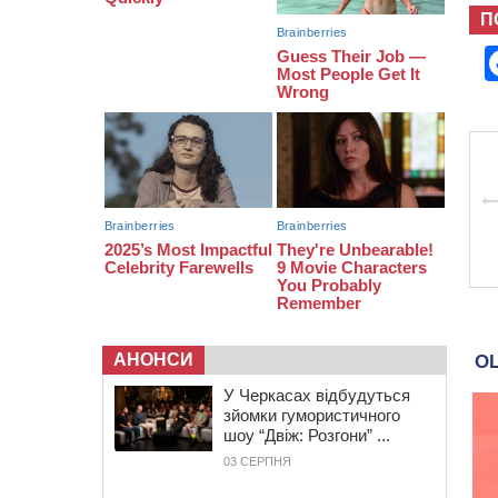
П
08:20
Обрано претендента на посаду
директора Мокрокалигірського
психоневрологічного інтернату
07:23
Уманські міграційники видворили з
країни грузина, який відсидів
термін у колонії
АНОНСИ
У Черкасах відбудуться
зйомки гумористичного
шоу “Двіж: Розгони” ...
03 СЕРПНЯ