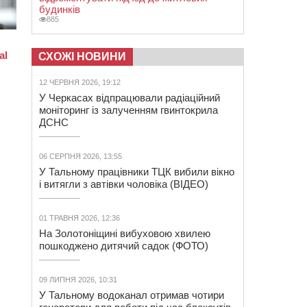
будинків
885
СХОЖІ НОВИНИ
12 ЧЕРВНЯ 2026, 19:12
У Черкасах відпрацювали радіаційний
моніторинг із залученням гвинтокрила
ДСНС
06 СЕРПНЯ 2026, 13:55
У Тальному працівники ТЦК вибили вікно
і витягли з автівки чоловіка (ВІДЕО)
01 ТРАВНЯ 2026, 12:36
На Золотоніщині вибуховою хвилею
пошкоджено дитячий садок (ФОТО)
09 ЛИПНЯ 2026, 10:31
У Тальному водоканал отримав чотири