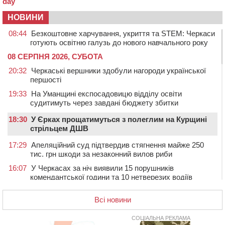
НОВИНИ
08:44
Безкоштовне харчування, укриття та STEM: Черкаси
готують освітню галузь до нового навчального року
08 СЕРПНЯ 2026, СУБОТА
20:32
Черкаські вершники здобули нагороди української
першості
19:33
На Уманщині експосадовицю відділу освіти
судитимуть через завдані бюджету збитки
18:30
У Єрках прощатимуться з полеглим на Курщині
стрільцем ДШВ
17:29
Апеляційний суд підтвердив стягнення майже 250
тис. грн шкоди за незаконний вилов риби
16:07
У Черкасах за ніч виявили 15 порушників
комендантської години та 10 нетверезих водіїв
15:12
На Золотоніщині водійка збила пішохода, який
Всі новини
перебігав дорогу
14:11
На Черкащині прокуратура через суд вимагає взяти
СОЦІАЛЬНА РЕКЛАМА
під охорону 188-річну церкву