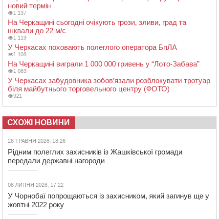
новий термін
1 137
На Черкащині сьогодні очікують грози, зливи, град та
шквали до 22 м/с
1 119
У Черкасах поховають полеглого оператора БпЛА
1 108
На Черкащині виграли 1 000 000 гривень у “Лото-Забава”
1 083
У Черкасах забудовника зобов’язали розблокувати тротуар
біля майбутнього торговельного центру (ФОТО)
921
СХОЖІ НОВИНИ
28 ТРАВНЯ 2026, 18:26
Рідним полеглих захисників із Жашківської громади
передали державні нагороди
08 ЛИПНЯ 2026, 17:22
У Чорнобаї попрощаються із захисником, який загинув ще у
жовтні 2022 року