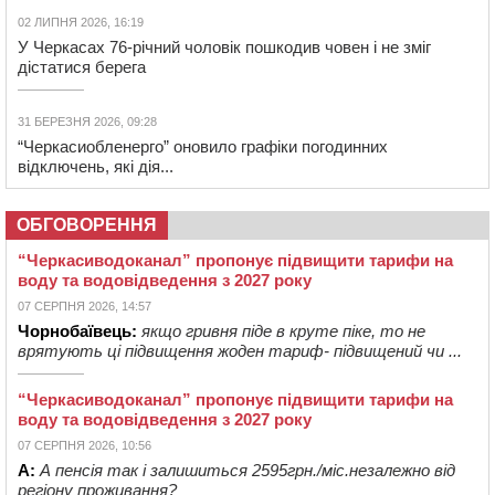
02 ЛИПНЯ 2026, 16:19
У Черкасах 76-річний чоловік пошкодив човен і не зміг
дістатися берега
31 БЕРЕЗНЯ 2026, 09:28
“Черкасиобленерго” оновило графіки погодинних
відключень, які дія...
ОБГОВОРЕННЯ
“Черкасиводоканал” пропонує підвищити тарифи на
воду та водовідведення з 2027 року
07 СЕРПНЯ 2026, 14:57
Чорнобаївець:
якщо гривня піде в круте піке, то не
врятують ці підвищення жоден тариф- підвищений чи ...
“Черкасиводоканал” пропонує підвищити тарифи на
воду та водовідведення з 2027 року
07 СЕРПНЯ 2026, 10:56
А:
А пенсія так і залишиться 2595грн./міс.незалежно від
регіону проживання?