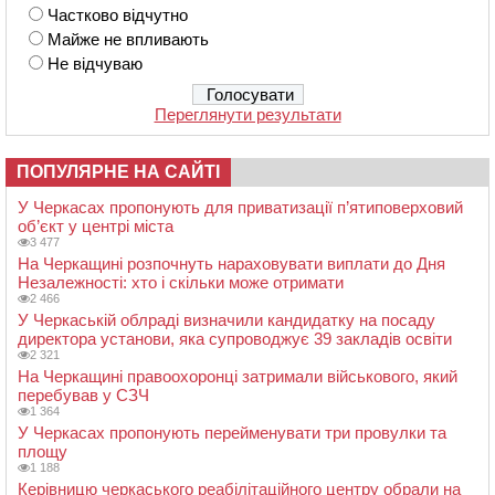
Частково відчутно
Майже не впливають
Не відчуваю
Переглянути результати
ПОПУЛЯРНЕ НА САЙТІ
У Черкасах пропонують для приватизації п’ятиповерховий
об’єкт у центрі міста
3 477
На Черкащині розпочнуть нараховувати виплати до Дня
Незалежності: хто і скільки може отримати
2 466
У Черкаській облраді визначили кандидатку на посаду
директора установи, яка супроводжує 39 закладів освіти
2 321
На Черкащині правоохоронці затримали військового, який
перебував у СЗЧ
1 364
У Черкасах пропонують перейменувати три провулки та
площу
1 188
Керівницю черкаського реабілітаційного центру обрали на