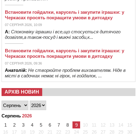
Встановити гойдалки, карусель і закупити іграшки: у
Черкасах просять покращити умови в дитсадку
07 СЕРПНЯ 2026, 10:09
А:
Споконвіку іграшки і все,що стосується дитячого
дозвілля,а також-посуд і миючі засоби,к...
Встановити гойдалки, карусель і закупити іграшки: у
Черкасах просять покращити умови в дитсадку
07 СЕРПНЯ 2026, 09:36
Анатолій:
Не створюйте проблем вихователям. Ніде в
місті в садочках немає ні гірок, ні гойдалок, ...
АРХІВ НОВИН
Серпень
2026
1
2
3
4
5
6
7
8
9
10
11
12
13
14
15
16
17
18
19
20
21
22
23
24
25
26
27
28
29
30