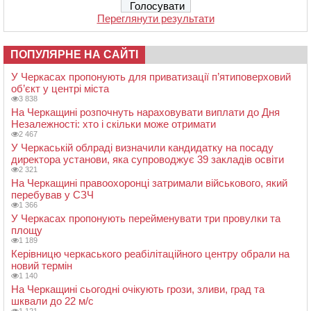
Переглянути результати
ПОПУЛЯРНЕ НА САЙТІ
У Черкасах пропонують для приватизації п’ятиповерховий
об’єкт у центрі міста
3 838
На Черкащині розпочнуть нараховувати виплати до Дня
Незалежності: хто і скільки може отримати
2 467
У Черкаській облраді визначили кандидатку на посаду
директора установи, яка супроводжує 39 закладів освіти
2 321
На Черкащині правоохоронці затримали військового, який
перебував у СЗЧ
1 366
У Черкасах пропонують перейменувати три провулки та
площу
1 189
Керівницю черкаського реабілітаційного центру обрали на
новий термін
1 140
На Черкащині сьогодні очікують грози, зливи, град та
шквали до 22 м/с