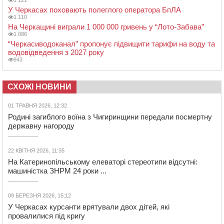
1 121
У Черкасах поховають полеглого оператора БпЛА
1 110
На Черкащині виграли 1 000 000 гривень у “Лото-Забава”
1 086
“Черкасиводоканал” пропонує підвищити тарифи на воду та
водовідведення з 2027 року
943
СХОЖІ НОВИНИ
01 ТРАВНЯ 2026, 12:32
Родині загиблого воїна з Чигиринщини передали посмертну
державну нагороду
22 КВІТНЯ 2026, 11:35
На Катеринопільському елеваторі стереотипи відсутні:
машиністка ЗНРМ 24 роки ...
09 БЕРЕЗНЯ 2026, 15:12
У Черкасах курсанти врятували двох дітей, які
провалилися під кригу