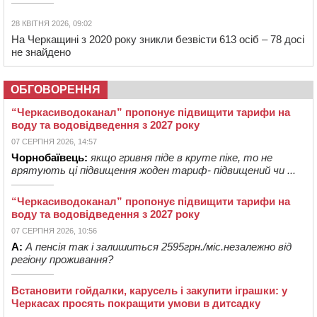
28 КВІТНЯ 2026, 09:02
На Черкащині з 2020 року зникли безвісти 613 осіб – 78 досі
не знайдено
ОБГОВОРЕННЯ
“Черкасиводоканал” пропонує підвищити тарифи на
воду та водовідведення з 2027 року
07 СЕРПНЯ 2026, 14:57
Чорнобаївець:
якщо гривня піде в круте піке, то не
врятують ці підвищення жоден тариф- підвищений чи ...
“Черкасиводоканал” пропонує підвищити тарифи на
воду та водовідведення з 2027 року
07 СЕРПНЯ 2026, 10:56
А:
А пенсія так і залишиться 2595грн./міс.незалежно від
регіону проживання?
Встановити гойдалки, карусель і закупити іграшки: у
Черкасах просять покращити умови в дитсадку