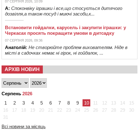
07 СЕРПНЯ 2026, 10:09
А:
Споконвіку іграшки і все,що стосується дитячого
дозвілля,а також-посуд і миючі засоби,к...
Встановити гойдалки, карусель і закупити іграшки: у
Черкасах просять покращити умови в дитсадку
07 СЕРПНЯ 2026, 09:36
Анатолій:
Не створюйте проблем вихователям. Ніде в
місті в садочках немає ні гірок, ні гойдалок, ...
АРХІВ НОВИН
Серпень
2026
1
2
3
4
5
6
7
8
9
10
11
12
13
14
15
16
17
18
19
20
21
22
23
24
25
26
27
28
29
30
31
Всі новини за місяць