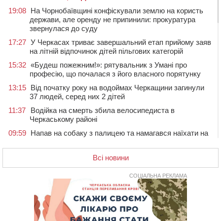
19:08
На Чорнобаївщині конфіскували землю на користь
держави, але оренду не припинили: прокуратура
звернулася до суду
17:27
У Черкасах триває завершальний етап прийому заяв
на літній відпочинок дітей пільгових категорій
15:32
«Будеш пожежним!»: рятувальник з Умані про
професію, що почалася з його власного порятунку
13:15
Від початку року на водоймах Черкащини загинули
37 людей, серед них 2 дітей
11:37
Водійка на смерть збила велосипедиста в
Черкаському районі
09:59
Напав на собаку з палицею та намагався наїхати на
іншу тварину: на Уманщині поліція відкрила
кримінальне провадження
Всі новини
08:44
Безкоштовне харчування, укриття та STEM: Черкаси
готують освітню галузь до нового навчального року
СОЦІАЛЬНА РЕКЛАМА
08 СЕРПНЯ 2026, СУБОТА
20:32
Черкаські вершники здобули нагороди української
першості