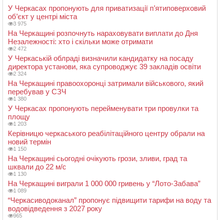
У Черкасах пропонують для приватизації п’ятиповерховий
об’єкт у центрі міста
3 975
На Черкащині розпочнуть нараховувати виплати до Дня
Незалежності: хто і скільки може отримати
2 472
У Черкаській облраді визначили кандидатку на посаду
директора установи, яка супроводжує 39 закладів освіти
2 324
На Черкащині правоохоронці затримали військового, який
перебував у СЗЧ
1 380
У Черкасах пропонують перейменувати три провулки та
площу
1 203
Керівницю черкаського реабілітаційного центру обрали на
новий термін
1 150
На Черкащині сьогодні очікують грози, зливи, град та
шквали до 22 м/с
1 130
На Черкащині виграли 1 000 000 гривень у “Лото-Забава”
1 089
“Черкасиводоканал” пропонує підвищити тарифи на воду та
водовідведення з 2027 року
965