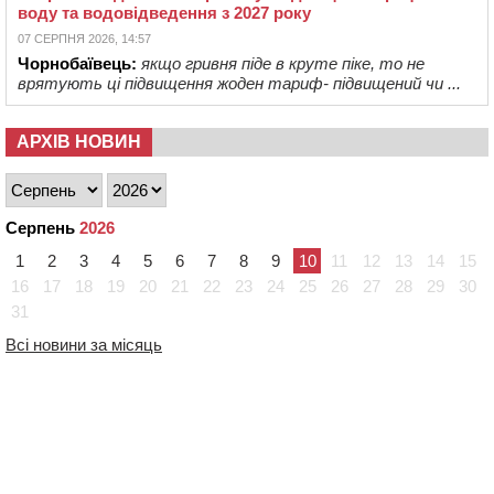
воду та водовідведення з 2027 року
07 СЕРПНЯ 2026, 14:57
Чорнобаївець:
якщо гривня піде в круте піке, то не
врятують ці підвищення жоден тариф- підвищений чи ...
АРХІВ НОВИН
Серпень
2026
1
2
3
4
5
6
7
8
9
10
11
12
13
14
15
16
17
18
19
20
21
22
23
24
25
26
27
28
29
30
31
Всі новини за місяць