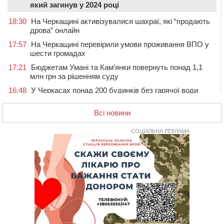
який загинув у 2024 році
18:30
На Черкащині активізувалися шахраї, які “продають
дрова” онлайн
17:57
На Черкащині перевірили умови проживання ВПО у
шести громадах
17:21
Бюджетам Умані та Кам’янки повернуть понад 1,1
млн грн за рішенням суду
16:48
У Черкасах понад 200 будинків без гарячої води
(АДРЕСИ)
Всі новини
16:13
На Звенигородщині провели в останню путь
загиблого на Херсонщині військового
СОЦІАЛЬНА РЕКЛАМА
15:37
Сьогодні ЛНЗ зустрінеться з “Карпатами” у Львові
15:01
Поблизу Умані нетверезий водій Jaguar протаранив
два автомобілі
14:29
У Черкасах попрощалися з матросом та
солдатом, які загинули на війні
13:54
У Жашкові чоловік погрожував людям гранатою і
зберігав вдома схрон боєприпасів