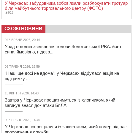
У Черкасах забудовника зобов’язали розблокувати тротуар
біля майбутнього торговельного центру (ФОТО)
928
СХОЖІ НОВИНИ
04 ЧЕРВНЯ 2026, 20:16
Уряд погодив звільнення голови Золотоніської РВА: його
сина, ймовірно, підозр...
03 ТРАВНЯ 2026, 16:59
“Наші ще досі не вдома”: у Черкасах відбулася акція на
підтримку ...
15 КВІТНЯ 2026, 14:43
Завтра у Черкасах прощатимуться із хлопчиком, який
загинув внаслідок атаки БпЛА
09 ЧЕРВНЯ 2026, 14:40
У Черкасах попрощалися із захисником, який помер під час
проходження служби