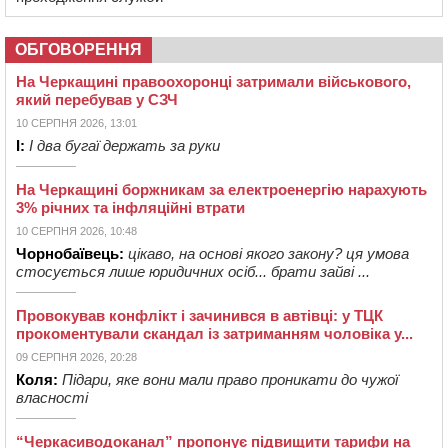
ОБГОВОРЕННЯ
На Черкащині правоохоронці затримали військового,
який перебував у СЗЧ
10 СЕРПНЯ 2026, 13:01
І:
І два бугаї держать за руки
На Черкащині боржникам за електроенергію нарахують
3% річних та інфляційні втрати
10 СЕРПНЯ 2026, 10:48
Чорнобаївець:
цікаво, на основі якого закону? ця умова
стосується лише юридичних осіб... брати зайві ...
Провокував конфлікт і зачинився в автівці: у ТЦК
прокоментували скандал із затриманням чоловіка у...
09 СЕРПНЯ 2026, 20:28
Коля:
Підари, яке вони мали право проникати до чужої
власності
“Черкасиводоканал” пропонує підвищити тарифи на