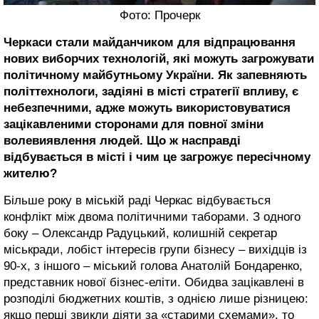
Фото: Прочерк
Черкаси стали майданчиком для відпрацювання
нових виборчих технологій, які можуть загрожувати
політичному майбутньому України. Як запевняють
політтехнологи, задіяні в місті стратегії впливу, є
небезпечними, адже можуть використовуватися
зацікавленими сторонами для повної зміни
волевиявлення людей. Що ж насправді
відбувається в місті і чим це загрожує пересічному
жителю?
Більше року в міській раді Черкас відбувається
конфлікт між двома політичними таборами. З одного
боку – Олександр Радуцький, колишній секретар
міськради, лобіст інтересів групи бізнесу – вихідців із
90-х, з іншого – міський голова Анатолій Бондаренко,
представник нової бізнес-еліти. Обидва зацікавлені в
розподілі бюджетних коштів, з однією лише різницею:
якщо перші звикли діяти за «старими схемами», то