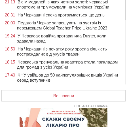
21:13
Вісім медалей, з яких чотири золоті: черкаські
спортсмени тріумфували на чемпіонаті України
20:31
На Черкащині спека протримається ще день
20:00
Педагогів Черкас запрошують на зустріч із
переможцем Global Teacher Prize Ukraine 2023
19:24
У Черкасах водійка протаранила Duster, коли
здавала назад
18:50
На Черкащині з початку року зросла кількість
постраждалих від укусів тварин
18:15
Черкаська тренувальна квартира стала прикладом
для громад з усієї України
17:40
ЧНУ увійшов до 50 найпопулярніших вишів України
серед вступників
17:07
На Хімселищі у Черкасах облаштували новий
контейнерний майданчик
Всі новини
16:32
Без розтину грудної клітки: у Черкасах 75-річній
пацієнтці замінили аортальний клапан
СОЦІАЛЬНА РЕКЛАМА
16:00
У Черкаському онкоцентрі встановили сонячну
електростанцію за понад пів мільйона гривень