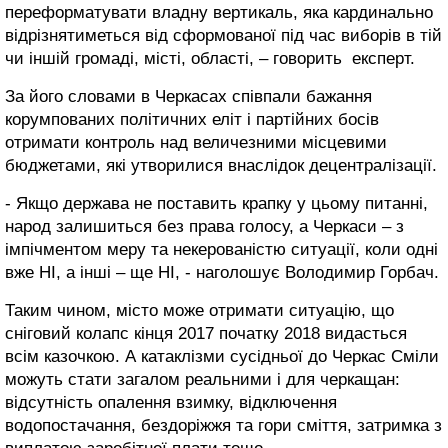
переформатувати владну вертикаль, яка кардинально
відрізнятиметься від сформованої під час виборів в тій
чи іншій громаді, місті, області, – говорить експерт.
За його словами в Черкасах співпали бажання
корумпованих політичних еліт і партійних босів
отримати контроль над величезними місцевими
бюджетами, які утворилися внаслідок децентралізації.
- Якщо держава не поставить крапку у цьому питанні,
народ залишиться без права голосу, а Черкаси – з
імпічментом меру та некерованістю ситуації, коли одні
вже НІ, а інші – ще НІ, - наголошує Володимир Горбач.
Таким чином, місто може отримати ситуацію, що
сніговий колапс кінця 2017 початку 2018 видасться
всім казочкою. А катаклізми сусідньої до Черкас Сміли
можуть стати загалом реальними і для черкащан:
відсутність опалення взимку, відключення
водопостачання, бездоріжжя та гори сміття, затримка з