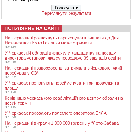
Переглянути результати
ПОПУЛЯРНЕ НА САЙТІ
На Черкащині розпочнуть нараховувати виплати до Дня
Незалежності: хто і скільки може отримати
2 443
У Черкаській облраді визначили кандидатку на посаду
директора установи, яка супроводжує 39 закладів освіти
2 310
На Черкащині правоохоронці затримали військового, який
перебував у СЗЧ
1 352
У Черкасах пропонують перейменувати три провулки та
площу
1 178
Керівницю черкаського реабілітаційного центру обрали на
новий термін
1 115
У Черкасах поховають полеглого оператора БпЛА
1 099
На Черкащині виграли 1 000 000 гривень у “Лото-Забава”
1 078