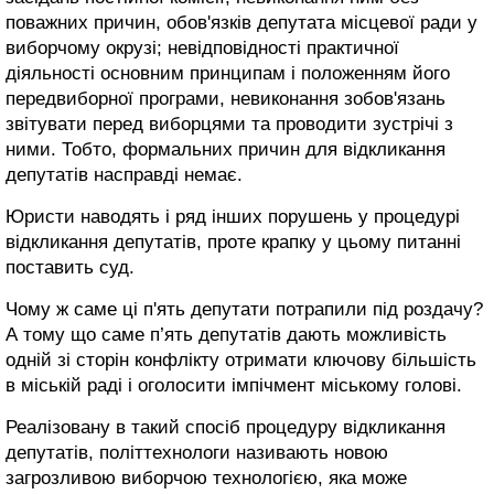
поважних причин, обов'язків депутата місцевої ради у
виборчому окрузі; невідповідності практичної
діяльності основним принципам і положенням його
передвиборної програми, невиконання зобов'язань
звітувати перед виборцями та проводити зустрічі з
ними. Тобто, формальних причин для відкликання
депутатів насправді немає.
Юристи наводять і ряд інших порушень у процедурі
відкликання депутатів, проте крапку у цьому питанні
поставить суд.
Чому ж саме ці п'ять депутати потрапили під роздачу?
А тому що саме п’ять депутатів дають можливість
одній зі сторін конфлікту отримати ключову більшість
в міській раді і оголосити імпічмент міському голові.
Реалізовану в такий спосіб процедуру відкликання
депутатів, політтехнологи називають новою
загрозливою виборчою технологією, яка може