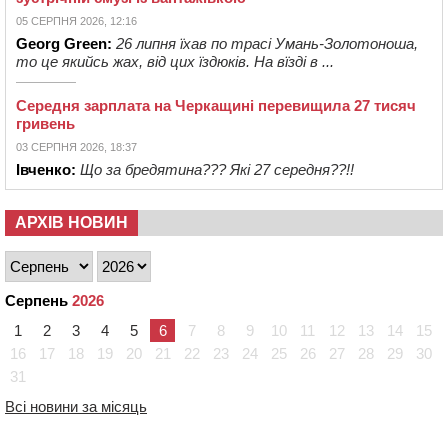
05 СЕРПНЯ 2026, 12:16
Georg Green:
26 липня їхав по трасі Умань-Золотоноша,
то це якийсь жах, від цих їздюків. На вїзді в ...
Середня зарплата на Черкащині перевищила 27 тисяч
гривень
03 СЕРПНЯ 2026, 18:37
Івченко:
Що за бредятина??? Які 27 середня??!!
АРХІВ НОВИН
Серпень
2026
1
2
3
4
5
6
7
8
9
10
11
12
13
14
15
16
17
18
19
20
21
22
23
24
25
26
27
28
29
30
31
Всі новини за місяць