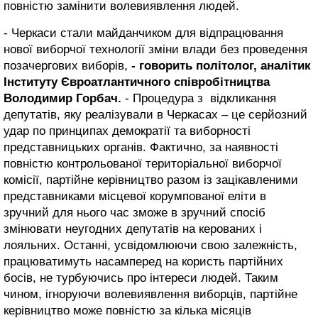
повністю замінити волевиявлення людей.
- Черкаси стали майданчиком для відпрацювання
нової виборчої технології зміни влади без проведення
позачергових виборів,
- говорить політолог, аналітик
Інституту Євроатлантичного співробітництва
Володимир Горбач.
- Процедура з відкликання
депутатів, яку реалізували в Черкасах – це серйозний
удар по принципах демократії та виборності
представницьких органів. Фактично, за наявності
повністю контрольованої територіальної виборчої
комісії, партійне керівництво разом із зацікавленими
представниками місцевої корумпованої еліти в
зручний для нього час зможе в зручний спосіб
змінювати неугодних депутатів на керованих і
лояльних. Останні, усвідомлюючи свою залежність,
працюватимуть насамперед на користь партійних
босів, не турбуючись про інтереси людей. Таким
чином, ігноруючи волевиявлення виборців, партійне
керівництво може повністю за кілька місяців