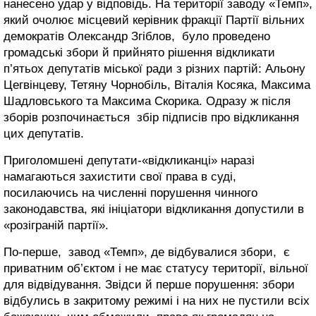
нанесено удар у відповідь. На території заводу «Темп»,
який очолює місцевий керівник фракції Партії вільних
демократів Олександр Згіблов, було проведено
громадські збори й прийнято рішення відкликати
п’ятьох депутатів міської ради з різних партій: Альону
Цегвінцеву, Тетяну Чорнобіль, Віталія Косяка, Максима
Шадловського та Максима Скорика. Одразу ж після
зборів розпочинається збір підписів про відкликання
цих депутатів.
Приголомшені депутати-«відкликанці» наразі
намагаються захистити свої права в суді,
посилаючись на численні порушення чинного
законодавства, які ініціатори відкликання допустили в
«розіграній партії».
По-перше, завод «Темп», де відбувалися збори, є
приватним об’єктом і не має статусу території, вільної
для відвідування. Звідси й перше порушення: збори
відбулись в закритому режимі і на них не пустили всіх