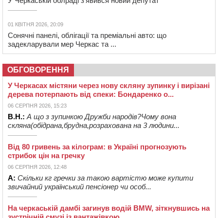
У Черкаській облраді з’явився новий депутат
01 КВІТНЯ 2026, 20:09
Сонячні панелі, облігації та преміальні авто: що
задекларували мер Черкас та ...
ОБГОВОРЕННЯ
У Черкасах містяни через нову скляну зупинку і вирізані
дерева потерпають від спеки: Бондаренко о...
06 СЕРПНЯ 2026, 15:23
В.Н.:
А що з зупинкою Дружби народів?Чому вона
скляна(обідрана,брудна,розрахована на 3 людини...
Від 80 гривень за кілограм: в Україні прогнозують
стрибок цін на гречку
06 СЕРПНЯ 2026, 12:48
А:
Скільки кг гречки за такою вартістю може купити
звичайний український пенсіонер чи особ...
На черкаській дамбі загинув водій BMW, зіткнувшись на
зустрічній смузі із вантажівкою