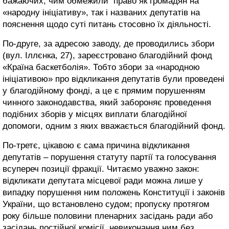
бажаючих, чим обмежили право як громадян на
«народну ініціативу», так і названих депутатів на
пояснення щодо суті питань стосовно їх діяльності.
По-друге, за адресою заводу, де проводились збори
(вул. Іллєнка, 27), зареєстровано благодійний фонд
«Країна баскетболія». Тобто збори за «народною
ініціативою» про відкликання депутатів були проведені
у благодійному фонді, а це є прямим порушенням
чинного законодавства, який забороняє проведення
подібних зборів у місцях виплати благодійної
допомоги, одним з яких вважається благодійний фонд.
По-третє, цікавою є сама причина відкликання
депутатів – порушення статуту партії та голосування
всупереч позиції фракції. Читаємо уважно закон:
відкликати депутата місцевої ради можна лише у
випадку порушення ним положень Конституції і законів
України, що встановлено судом; пропуску протягом
року більше половини пленарних засідань ради або
засідань постійної комісії, невиконання ним без