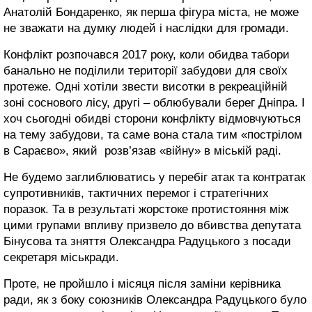
Анатолій Бондаренко, як перша фігура міста, не може
не зважати на думку людей і наслідки для громади.
Конфлікт розпочався 2017 року, коли обидва табори
банально не поділили території забудови для своїх
протеже. Одні хотіли звести висотки в рекреаційній
зоні соснового лісу, другі – облюбували берег Дніпра. І
хоч сьогодні обидві сторони конфлікту відмовчуються
на тему забудови, та саме вона стала тим «пострілом
в Сараєво», який розв’язав «війну» в міській раді.
Не будемо заглиблюватись у перебіг атак та контратак
супротивників, тактичних перемог і стратегічних
поразок. Та в результаті жорстоке протистояння між
цими групами впливу призвело до вбивства депутата
Бінусова та зняття Олександра Радуцького з посади
секретаря міськради.
Проте, не пройшло і місяця після заміни керівника
ради, як з боку союзників Олександра Радуцького було