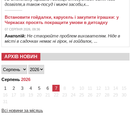
дозвілля,а також-посуд і миючі засоби,к...
Встановити гойдалки, карусель і закупити іграшки: у
Черкасах просять покращити умови в дитсадку
07 СЕРПНЯ 2026, 09:36
Анатолій:
Не створюйте проблем вихователям. Ніде в
місті в садочках немає ні гірок, ні гойдалок, ...
АРХІВ НОВИН
Серпень
2026
1
2
3
4
5
6
7
8
9
10
11
12
13
14
15
16
17
18
19
20
21
22
23
24
25
26
27
28
29
30
31
Всі новини за місяць