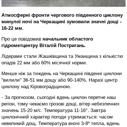
Атмосферні фронти чергового південного циклону
минулої ночі на Черкащині зумовили значні дощі -
16-22 мм.
Про це
повідомив
начальник областого
гідрометцентру Віталій Постригань
.
Лідерами стали Жашківщина та Уманщина з кількістю
опадів 22 мм або 60% місячної норми.
Менше ніж за тиждень на Черкащині південні циклони
"вилили" 36-51 мм дощу або 90-140%. Наразі центр
циклону над Кіровоградщиною.
- За прогнозом, сьогодні вдень циклон перетне наш
регіон, тому чекаємо грозові дощі, вітер небезпечних
значень 15-20 м/с. Температура 11-16°. Завтра
циклонічний характер погоди утримається: часом
невеликий дощ. Температура вночі 3-8º тепла, вдень