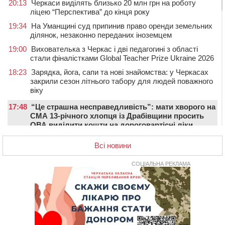
20:13
Черкаси виділять близько 20 млн грн на роботу
ліцею “Перспектива” до кінця року
19:34
На Уманщині суд припинив право оренди земельних
ділянок, незаконно переданих іноземцем
19:00
Вихователька з Черкас і дві педагогині з області
стали фіналістками Global Teacher Prize Ukraine 2026
18:23
Зарядка, йога, сапи та нові знайомства: у Черкасах
закрили сезон літнього табору для людей поважного
віку
17:48
“Це страшна несправедливість”: мати хворого на
СМА 13-річного хлопця із Драбівщини просить
ОВА виділити кошти на дороговартісні ліки
17:15
На Уманщині судитимуть колишню очільницю відділу
Всі новини
освіти через закупівлю електрики за завищеною
ціною
СОЦІАЛЬНА РЕКЛАМА
16:40
У Черкасах провели в останню путь двох
загиблих воїнів
16:07
До 1 вересня у Черкасах оновлюють дорожню
розмітку біля навчальних закладів (ФОТОФАКТ)
15:39
На честь загиблого захисника і чемпіона світу в