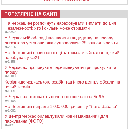
ПОПУЛЯРНЕ НА САЙТІ
На Черкащині розпочнуть нараховувати виплати до Дня
Незалежності: хто і скільки може отримати
2 452
У Черкаській облраді визначили кандидатку на посаду
директора установи, яка супроводжує 39 закладів освіти
2 314
На Черкащині правоохоронці затримали військового, який
перебував у СЗЧ
1 358
У Черкасах пропонують перейменувати три провулки та
площу
1 183
Керівницю черкаського реабілітаційного центру обрали на
новий термін
1 131
У Черкасах поховають полеглого оператора БпЛА
1 106
На Черкащині виграли 1 000 000 гривень у “Лото-Забава”
1 082
У центрі Черкас облаштували новий майданчик для
паркування (ФОТО)
912