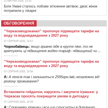
22 КВІТНЯ 2026, 13:10
Біля Умані сталось лобове зіткнення автівок: двоє жінок
потрапили у лікарні
ОБГОВОРЕННЯ
“Черкасиводоканал” пропонує підвищити тарифи на
воду та водовідведення з 2027 року
07 СЕРПНЯ 2026, 14:57
Чорнобаївець:
якщо гривня піде в круте піке, то не
врятують ці підвищення жоден тариф- підвищений чи ...
“Черкасиводоканал” пропонує підвищити тарифи на
воду та водовідведення з 2027 року
07 СЕРПНЯ 2026, 10:56
А:
А пенсія так і залишиться 2595грн./міс.незалежно від
регіону проживання?
Встановити гойдалки, карусель і закупити іграшки: у
Черкасах просять покращити умови в дитсадку
07 СЕРПНЯ 2026, 10:09
А:
Споконвіку іграшки і все,що стосується дитячого