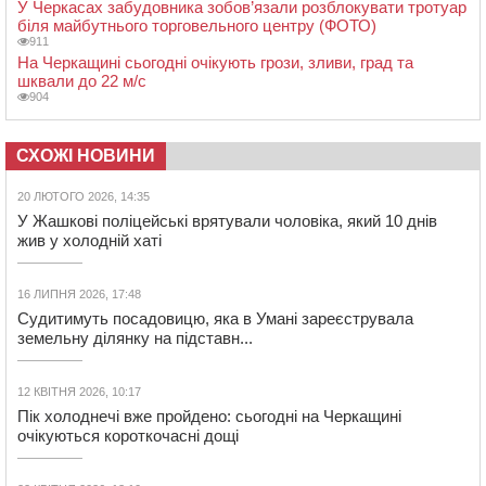
У Черкасах забудовника зобов’язали розблокувати тротуар
біля майбутнього торговельного центру (ФОТО)
911
На Черкащині сьогодні очікують грози, зливи, град та
шквали до 22 м/с
904
СХОЖІ НОВИНИ
20 ЛЮТОГО 2026, 14:35
У Жашкові поліцейські врятували чоловіка, який 10 днів
жив у холодній хаті
16 ЛИПНЯ 2026, 17:48
Судитимуть посадовицю, яка в Умані зареєструвала
земельну ділянку на підставн...
12 КВІТНЯ 2026, 10:17
Пік холоднечі вже пройдено: сьогодні на Черкащині
очікуються короткочасні дощі