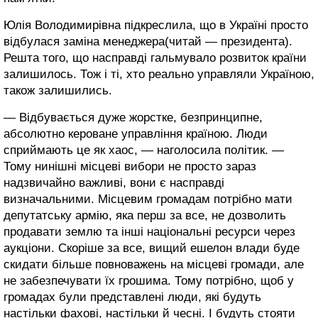
Юлія Володимирівна підкреслила, що в Україні просто
відбулася заміна менеджера(читай — президента).
Решта того, що насправді гальмувало розвиток країни
залишилось. Тож і ті, хто реально управляли Україною,
також залишились.
— Відбувається дуже жорстке, безпринципне,
абсолютно кероване управління країною. Люди
сприймають це як хаос, — наголосила політик. —
Тому нинішні місцеві вибори не просто зараз
надзвичайно важливі, вони є насправді
визначальними. Місцевим громадам потрібно мати
депутатську армію, яка перш за все, не дозволить
продавати землю та інші національні ресурси через
аукціони. Скоріше за все, вищий ешелон влади буде
скидати більше повноважень на місцеві громади, але
не забезпечувати їх грошима. Тому потрібно, щоб у
громадах були представлені люди, які будуть
настільки фахові, настільки й чесні. І будуть стояти