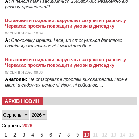
А:
А пенсія так і залишиться 2595грн./міс.незалежно від
регіону проживання?
Встановити гойдалки, карусель і закупити іграшки: у
Черкасах просять покращити умови в дитсадку
07 СЕРПНЯ 2026, 10:09
А:
Споконвіку іграшки і все,що стосується дитячого
дозвілля,а також-посуд і миючі засоби,к...
Встановити гойдалки, карусель і закупити іграшки: у
Черкасах просять покращити умови в дитсадку
07 СЕРПНЯ 2026, 09:36
Анатолій:
Не створюйте проблем вихователям. Ніде в
місті в садочках немає ні гірок, ні гойдалок, ...
АРХІВ НОВИН
Серпень
2026
1
2
3
4
5
6
7
8
9
10
11
12
13
14
15