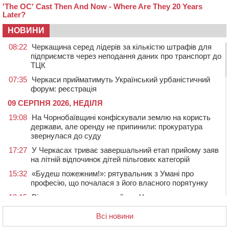
НОВИНИ
08:22
Черкащина серед лідерів за кількістю штрафів для
підприємств через неподання даних про транспорт до
ТЦК
07:35
Черкаси прийматимуть Український урбаністичний
форум: реєстрація
09 СЕРПНЯ 2026, НЕДІЛЯ
19:08
На Чорнобаївщині конфіскували землю на користь
держави, але оренду не припинили: прокуратура
звернулася до суду
17:27
У Черкасах триває завершальний етап прийому заяв
на літній відпочинок дітей пільгових категорій
15:32
«Будеш пожежним!»: рятувальник з Умані про
професію, що почалася з його власного порятунку
13:15
Від початку року на водоймах Черкащини загинули
37 людей, серед них 2 дітей
Всі новини
11:37
Водійка на смерть збила велосипедиста в