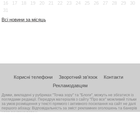
16
17
18
19
20
21
22
23
24
25
26
27
28
29
30
31
Всі новини за місяць
Корисні телефони
Зворотний зв’язок
Контакти
Рекламодавцям
Думки, викладені у рубриках "Точка зору" та "Блоги", можуть не збігатися із
поглядами редакції. Передрук матеріалів з сайту "Про все" можливий тільки
за умов розміщення у тексті прямого і активного посилання на сайт не далі
першого абзацу. Відповідальність за зміст рекламних оголошень та банерів
несе рекламодавець
© 2026, Всі права захищені