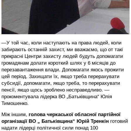
—У той час, коли наступають на права людей, коли
забирають останній захист, ми вважаємо, що от такі
прекрасні Центри захисту людей будуть допомагати
громадянам долати короткий шлях у 6 місяців до
перезавантаження влади. Допомагати якось прожити
цей період. Захищати їх, якщо треба перерахувати
субсидії, допомагати, якщо треба, то перерахувати
пенсії, якщо щось зроблено несправедливо. —
прокоментувала лідерка ВО „Батьківщина“ Юлія
Тимошенко.
Між іншим,
голова черкаської обласної партійної
організації ВО „ Батьківщина“ Юрій Тренкін
готовий
надати лідерці політичної сили понад 100