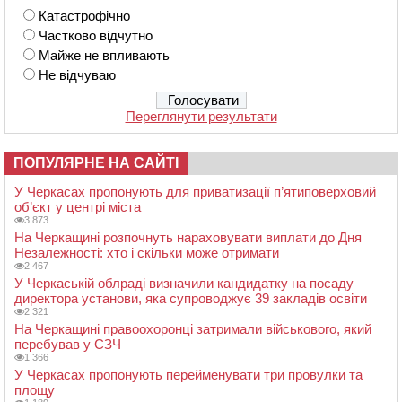
Катастрофічно
Частково відчутно
Майже не впливають
Не відчуваю
Переглянути результати
ПОПУЛЯРНЕ НА САЙТІ
У Черкасах пропонують для приватизації п’ятиповерховий
об’єкт у центрі міста
3 873
На Черкащині розпочнуть нараховувати виплати до Дня
Незалежності: хто і скільки може отримати
2 467
У Черкаській облраді визначили кандидатку на посаду
директора установи, яка супроводжує 39 закладів освіти
2 321
На Черкащині правоохоронці затримали військового, який
перебував у СЗЧ
1 366
У Черкасах пропонують перейменувати три провулки та
площу