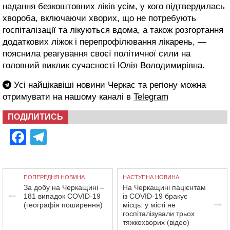
надання безкоштовних ліків усім, у кого підтвердилась
хвороба, включаючи хворих, що не потребують
госпіталізації та лікуються вдома, а також розгортання
додаткових ліжок і перепрофілювання лікарень, —
пояснила реагування своєї політичної сили на
головний виклик сучасності Юлія Володимирівна.
Усі найцікавіші новини Черкас та регіону можна
отримувати на нашому каналі в
Telegram
ПОДІЛИТИСЬ
Facebook
Telegram
ПОПЕРЕДНЯ НОВИНА
НАСТУПНА НОВИНА
За добу на Черкащині –
На Черкащині пацієнтам
181 випадок COVID-19
із COVID-19 бракує
(географія поширення)
місць: у місті не
госпіталізували трьох
тяжкохворих (відео)