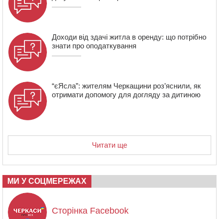
18:23
Зарядка, йога, сапи та нові знайомства: у Черкасах
закрили сезон літнього табору для людей поважного
віку
Доходи від здачі житла в оренду: що потрібно
знати про оподаткування
“єЯсла”: жителям Черкащини роз’яснили, як
отримати допомогу для догляду за дитиною
Читати ще
МИ У СОЦМЕРЕЖАХ
Сторінка Facebook