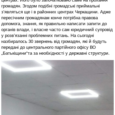
центрах. Його було започатковано саме на прохання
громадян. Згодом подібні громадські приймальні
з’являться ще і в районних центрах Черкащини. Адже
пересічним громадянам конче потрібна правова
допомога, знання, як правильно написати запити до
органів влади, і власне часто сам юридичний супровід
у розв’язанні проблемних питань. На сьогодні
назбиралось 30 звернень від громадян, які й будуть
передані до центрального партійного офісу ВО
„Батькіщини“та за необхідності у державні структури.