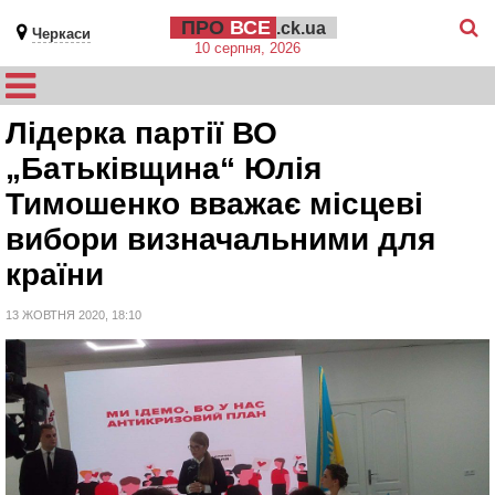
ПРО
ВСЕ
.ck.ua
Черкаси
10 серпня, 2026
Лідерка партії ВО
„Батьківщина“ Юлія
Тимошенко вважає місцеві
вибори визначальними для
країни
13 ЖОВТНЯ 2020, 18:10