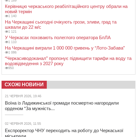
1 189
Керівницю черкаського реабілітаційного центру обрали на
новий термін
1 140
На Черкащині сьогодні очікують грози, зливи, град та
шквали до 22 м/с
1 121
У Черкасах поховають полеглого оператора БпЛА
1 110
На Черкащині виграли 1 000 000 гривень у “Лото-Забава”
1 086
“Черкасиводоканал” пропонує підвищити тарифи на воду та
водовідведення з 2027 року
950
СХОЖІ НОВИНИ
21 ЧЕРВНЯ 2026, 19:46
Воїна із Ладижинської громади посмертно нагородили
орденом “За мужність...
02 ЧЕРВНЯ 2026, 11:55
Експроректор ЧНУ переходить на роботу до Черкаської
міськради