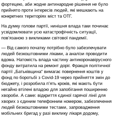
фортецею, аби жодне антинародне рішення не було
прийнято проти інтересів людей, які мешкають на
конкретних територіях міст та ОТГ.
На думку голови партії, нинішня влада таки починає
усвідомлювати усю катастрофічність ситуації,
пов’язаною з викликами світової пандемії.
— Від самого початку потрібно було забезпечувати
людей безкоштовними ліками, а аналізи проводити
вдома. Натомість влада частину антикоронавірусного
фонду витратила на ремонт доріг. Фракція політичної
партії „Батьківщина“ вимагає повернення коштів у
фонд по боротьбі з Covid-19 через прийняття змін до
бюджету, і розробила п’ять кроків, які мають бути
негайно втілені владою для запобігання поширенню
хвороби. А саме: відкриття єдиної гарячої лінії для
хворих з єдиним телефонним номером, забезпечення
людей безкоштовними тестами, запровадження
мобільних бригад у разі виклику лікаря додому,