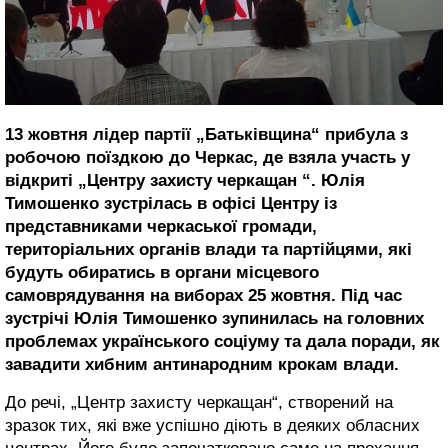
13 жовтня лідер партії „Батьківщина“ прибула з
робочою поїздкою до Черкас, де взяла участь у
відкриті „Центру захисту черкащан “. Юлія
Тимошенко зустрілась в офісі Центру із
представниками черкаської громади,
територіальних органів влади та партійцями, які
будуть обиратись в органи місцевого
самоврядування на виборах 25 жовтня. Під час
зустрічі Юлія Тимошенко зупинилась на головних
проблемах українського соціуму та дала поради, як
завадити хибним антинародним крокам влади.
До речі, „Центр захисту черкащан“, створений на
зразок тих, які вже успішно діють в деяких обласних