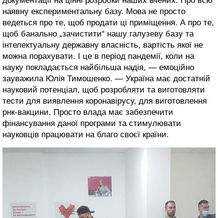
документації на цінні розробки наших вчених. Про всю
наявну експериментальну базу. Мова не просто
ведеться про те, щоб продати ці приміщення. А про те,
щоб банально „зачистити“ нашу галузеву базу та
інтелектуальну державну власність, вартість якої не
можна порахувати. І це в період пандемії, коли на
науку покладається найбільша надія, — емоційно
зауважила Юлія Тимошенко. — Україна має достатній
науковий потенціал, щоб розробляти та виготовляти
тести для виявлення коронавірусу, для виготовлення
рнк-вакцини. Просто влада має забезпечити
фінансування даної програми та стимулювати
науковців працювати на благо своєї країни.