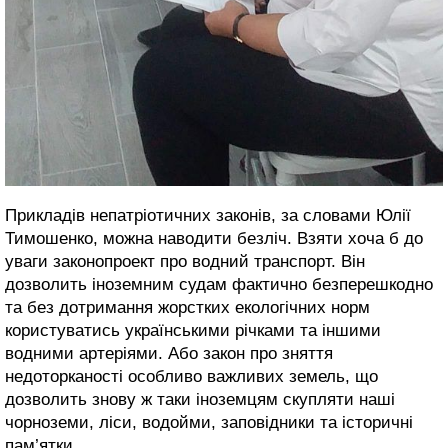
Прикладів непатріотичних законів, за словами Юлії
Тимошенко, можна наводити безліч. Взяти хоча б до
уваги законопроект про водний транспорт. Він
дозволить іноземним судам фактично безперешкодно
та без дотримання жорстких екологічних норм
користуватись українськими річками та іншими
водними артеріями. Або закон про зняття
недоторканості особливо важливих земель, що
дозволить знову ж таки іноземцям скупляти наші
чорноземи, ліси, водойми, заповідники та історичні
пам’ятки.