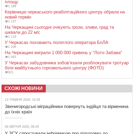
площу
1 188
Керівницю черкаського реабілітаційного центру обрали на
новий термін
1 137
На Черкащині сьогодні очікують грози, зливи, град та
шквали до 22 м/с
1 119
У Черкасах поховають полеглого оператора БпЛА
1 108
На Черкащині виграли 1 000 000 гривень у “Лото-Забава”
1 083
У Черкасах забудовника зобов’язали розблокувати тротуар
біля майбутнього торговельного центру (ФОТО)
921
СХОЖІ НОВИНИ
13 ТРАВНЯ 2026, 14:39
Звенигородські міграційники повернуть індійця та вірменина
до їхніх країн
06 КВІТНЯ 2026, 08:28
У ЗСУ спростували інформацію про підготовку до