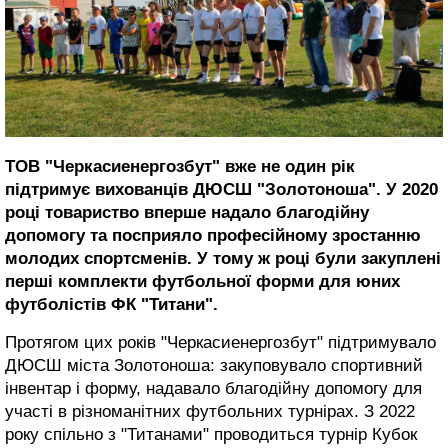
ТОВ "Черкасиенергозбут" вже не один рік
підтримує вихованців ДЮСШ "Золотоноша". У 2020
році товариство вперше надало благодійну
допомогу та посприяло професійному зростанню
молодих спортсменів. У тому ж році були закуплені
перші комплекти футбольної форми для юних
футболістів ФК "Титани".
Протягом цих років "Черкасиенергозбут" підтримувало
ДЮСШ міста Золотоноша: закуповувало спортивний
інвентар і форму, надавало благодійну допомогу для
участі в різноманітних футбольних турнірах. З 2022
року спільно з "Титанами" проводиться турнір Кубок