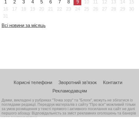
1
2
3
4
5
6
7
8
9
10
11
12
13
14
15
16
17
18
19
20
21
22
23
24
25
26
27
28
29
30
31
Всі новини за місяць
Корисні телефони
Зворотний зв’язок
Контакти
Рекламодавцям
Думки, викладені у рубриках "Точка зору" та "Блоги", можуть не збігатися із
поглядами редакції. Передрук матеріалів з сайту "Про все" можливий тільки
за умов розміщення у тексті прямого і активного посилання на сайт не далі
першого абзацу. Відповідальність за зміст рекламних оголошень та банерів
несе рекламодавець
© 2026, Всі права захищені