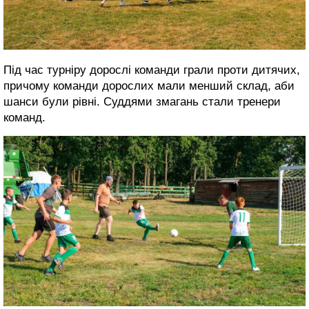
Під час турніру дорослі команди грали проти дитячих,
причому команди дорослих мали менший склад, аби
шанси були рівні. Суддями змагань стали тренери
команд.