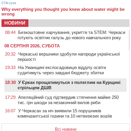
НОВИНИ
08:44
Безкоштовне харчування, укриття та STEM: Черкаси
готують освітню галузь до нового навчального року
08 СЕРПНЯ 2026, СУБОТА
20:32
Черкаські вершники здобули нагороди української
першості
19:33
На Уманщині експосадовицю відділу освіти
судитимуть через завдані бюджету збитки
18:30
У Єрках прощатимуться з полеглим на Курщині
стрільцем ДШВ
17:29
Апеляційний суд підтвердив стягнення майже 250
тис. грн шкоди за незаконний вилов риби
16:07
У Черкасах за ніч виявили 15 порушників
комендантської години та 10 нетверезих водіїв
15:12
На Золотоніщині водійка збила пішохода, який
Всі новини
перебігав дорогу