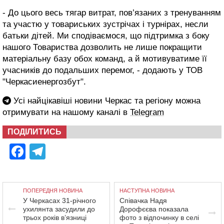
- До цього весь тягар витрат, пов’язаних з тренуванням
та участю у товариських зустрічах і турнірах, несли
батьки дітей. Ми сподіваємося, що підтримка з боку
нашого Товариства дозволить не лише покращити
матеріальну базу обох команд, а й мотивуватиме її
учасників до подальших перемог, - додають у ТОВ
"Черкасиенергозбут".
Усі найцікавіші новини Черкас та регіону можна
отримувати на нашому каналі в
Telegram
ПОДІЛИТИСЬ
Facebook
Telegram
ПОПЕРЕДНЯ НОВИНА
НАСТУПНА НОВИНА
У Черкасах 31-річного
Співачка Надя
ухилянта засудили до
Дорофєєва показала
трьох років в’язниці
фото з відпочинку в селі