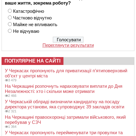
ваше життя, зокрема роботу?
Катастрофічно
Частково відчутно
Майже не впливають
Не відчуваю
Переглянути результати
ПОПУЛЯРНЕ НА САЙТІ
У Черкасах пропонують для приватизації п’ятиповерховий
об’єкт у центрі міста
3 479
На Черкащині розпочнуть нараховувати виплати до Дня
Незалежності: хто і скільки може отримати
2 466
У Черкаській облраді визначили кандидатку на посаду
директора установи, яка супроводжує 39 закладів освіти
2 321
На Черкащині правоохоронці затримали військового, який
перебував у СЗЧ
1 364
У Черкасах пропонують перейменувати три провулки та