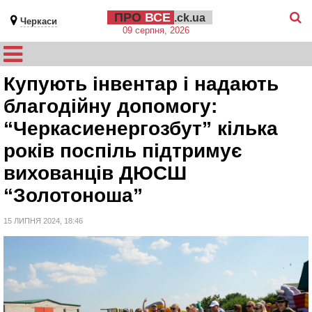
ПРО
ВСЕ
.ck.ua
Черкаси
09 серпня, 2026
Купують інвентар і надають
благодійну допомогу:
“Черкасиенергозбут” кілька
років поспіль підтримує
вихованців ДЮСШ
“Золотоноша”
15 ЛИПНЯ 2024, 18:46