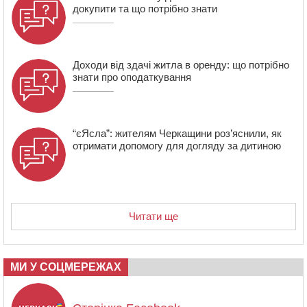
14:02
На Черкащині намолотили перший мільйон тонн
докупити та що потрібно знати
зерна нового врожаю
Доходи від здачі житла в оренду: що потрібно
знати про оподаткування
“єЯсла”: жителям Черкащини роз’яснили, як
отримати допомогу для догляду за дитиною
Читати ще
МИ У СОЦМЕРЕЖАХ