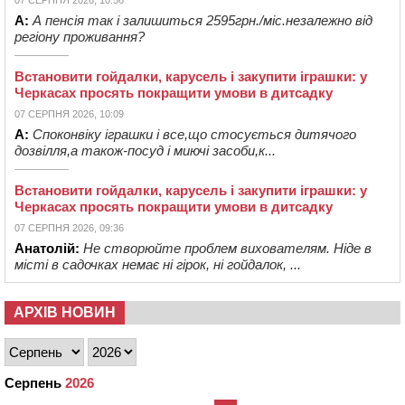
А:
А пенсія так і залишиться 2595грн./міс.незалежно від
регіону проживання?
Встановити гойдалки, карусель і закупити іграшки: у
Черкасах просять покращити умови в дитсадку
07 СЕРПНЯ 2026, 10:09
А:
Споконвіку іграшки і все,що стосується дитячого
дозвілля,а також-посуд і миючі засоби,к...
Встановити гойдалки, карусель і закупити іграшки: у
Черкасах просять покращити умови в дитсадку
07 СЕРПНЯ 2026, 09:36
Анатолій:
Не створюйте проблем вихователям. Ніде в
місті в садочках немає ні гірок, ні гойдалок, ...
АРХІВ НОВИН
Серпень
2026