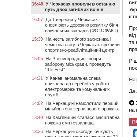
виг
16:40
У Черкасах провели в останню
путь двох загиблих воїнів
Укр
ісп
16:07
До 1 вересня у Черкасах
оновлюють дорожню розмітку біля
Про
навчальних закладів (ФОТОФАКТ)
від
15:39
На честь загиблого захисника і
та 
чемпіона світу в Черкасах відкрили
пра
спортивно-реабілітаційний центр
15:05
На Звенигородщині, попри
Ріш
заборону міськради, проведуть
пок
“Ше.Fest”
14:31
У Каневі аномальна спека
Нар
призвела до перебоїв у роботі
електромереж та комунальних
За
служб
У
14:02
На Черкащині намолотили перший
мільйон тонн зерна нового врожаю
на
13:40
На Кам’янщині сталася масштабна
П
пожежа сміттєзвалища
13:26
На Черкащині сьогодні очікують
грози, зливи, град та шквали до 22