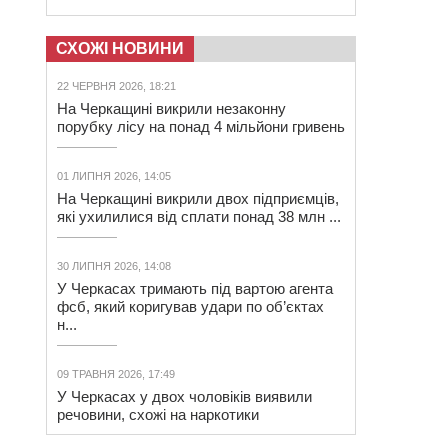
СХОЖІ НОВИНИ
22 ЧЕРВНЯ 2026, 18:21
На Черкащині викрили незаконну
порубку лісу на понад 4 мільйони гривень
01 ЛИПНЯ 2026, 14:05
На Черкащині викрили двох підприємців,
які ухилилися від сплати понад 38 млн ...
30 ЛИПНЯ 2026, 14:08
У Черкасах тримають під вартою агента
фсб, який коригував удари по об’єктах
н...
09 ТРАВНЯ 2026, 17:49
У Черкасах у двох чоловіків виявили
речовини, схожі на наркотики