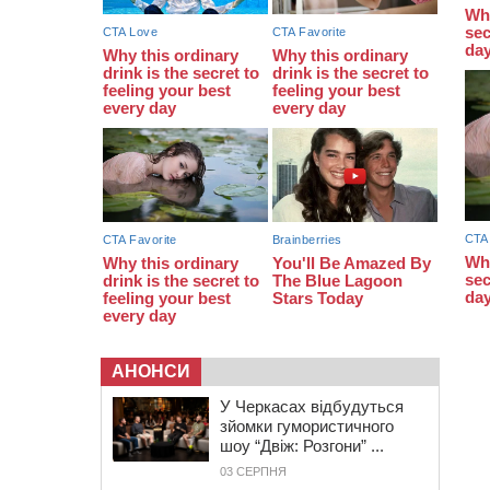
закупити іграшки: у Черкасах
просять покращити умови в
дитсадку
08:22
“На щиті” у Чорнобаївську
громаду повертається полеглий
біля Кліщіївки воїн
АНОНСИ
У Черкасах відбудуться
зйомки гумористичного
шоу “Двіж: Розгони” ...
03 СЕРПНЯ