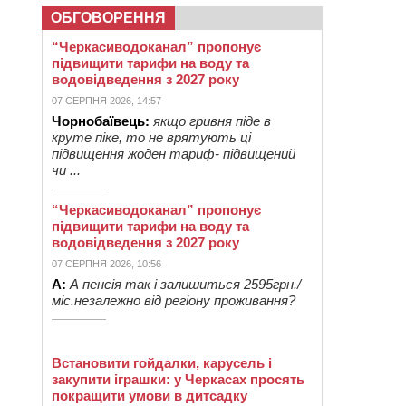
ОБГОВОРЕННЯ
“Черкасиводоканал” пропонує
підвищити тарифи на воду та
водовідведення з 2027 року
07 СЕРПНЯ 2026, 14:57
Чорнобаївець:
якщо гривня піде в
круте піке, то не врятують ці
підвищення жоден тариф- підвищений
чи ...
“Черкасиводоканал” пропонує
підвищити тарифи на воду та
водовідведення з 2027 року
07 СЕРПНЯ 2026, 10:56
А:
А пенсія так і залишиться 2595грн./
міс.незалежно від регіону проживання?
Встановити гойдалки, карусель і
закупити іграшки: у Черкасах просять
покращити умови в дитсадку