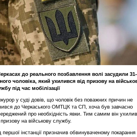
Черкасах до реального позбавлення волі засудили 31-
чного чоловіка, який ухилився від призову на військо
жбу під час мобілізації
курор у суді довів, що чоловік без поважних причин не
вився до Черкаського ОМТЦК та СП, хоча був завчасно
ереджений про необхідність явки. Тим самим він ухили
 призову на військову службу.
 першої інстанції призначив обвинуваченому покарання