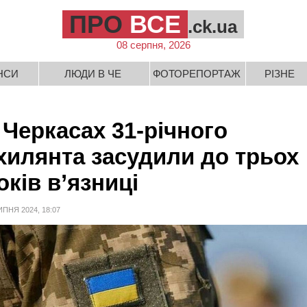
ПРО
ВСЕ
.ck.ua
08 серпня, 2026
НСИ
ЛЮДИ В ЧЕ
ФОТОРЕПОРТАЖ
РІЗНЕ
 Черкасах 31-річного
хилянта засудили до трьох
оків в’язниці
ИПНЯ 2024, 18:07