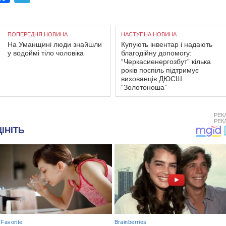
ПОПЕРЕДНЯ НОВИНА
НАСТУПНА НОВИНА
На Уманщині люди знайшли
Купують інвентар і надають
у водоймі тіло чоловіка
благодійну допомогу:
“Черкасиенергозбут” кілька
років поспіль підтримує
вихованців ДЮСШ
“Золотоноша”
РЕК
РЕК