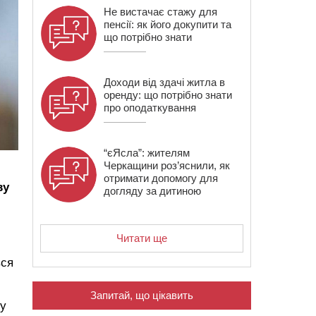
Не вистачає стажу для
пенсії: як його докупити та
що потрібно знати
Доходи від здачі житла в
оренду: що потрібно знати
про оподаткування
“єЯсла”: жителям
Черкащини роз’яснили, як
отримати допомогу для
ву
догляду за дитиною
Читати ще
вся
Запитай, що цікавить
 у