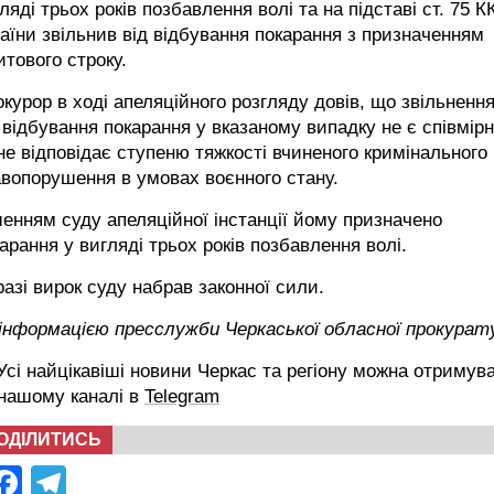
ляді трьох років позбавлення волі та на підставі ст. 75 К
аїни звільнив від відбування покарання з призначенням
итового строку.
курор в ході апеляційного розгляду довів, що звільненн
 відбування покарання у вказаному випадку не є співмір
не відповідає ступеню тяжкості вчиненого кримінального
вопорушення в умовах воєнного стану.
енням суду апеляційної інстанції йому призначено
арання у вигляді трьох років позбавлення волі.
азі вирок суду набрав законної сили.
 інформацією пресслужби Черкаської обласної прокурат
сі найцікавіші новини Черкас та регіону можна отримув
 нашому каналі в
Telegram
ОДІЛИТИСЬ
Facebook
Telegram