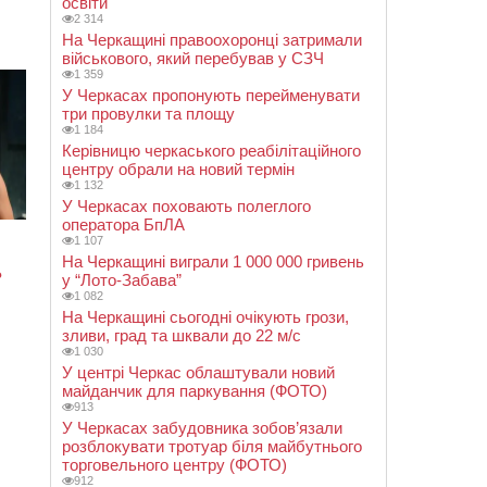
освіти
2 314
На Черкащині правоохоронці затримали
військового, який перебував у СЗЧ
1 359
У Черкасах пропонують перейменувати
три провулки та площу
1 184
Керівницю черкаського реабілітаційного
центру обрали на новий термін
1 132
У Черкасах поховають полеглого
оператора БпЛА
1 107
На Черкащині виграли 1 000 000 гривень
у “Лото-Забава”
1 082
На Черкащині сьогодні очікують грози,
зливи, град та шквали до 22 м/с
1 030
У центрі Черкас облаштували новий
майданчик для паркування (ФОТО)
913
У Черкасах забудовника зобов’язали
розблокувати тротуар біля майбутнього
торговельного центру (ФОТО)
912