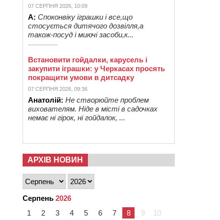
07 СЕРПНЯ 2026, 10:09
А:
Споконвіку іграшки і все,що
стосується дитячого дозвілля,а
також-посуд і миючі засоби,к...
Встановити гойдалки, карусель і
закупити іграшки: у Черкасах просять
покращити умови в дитсадку
07 СЕРПНЯ 2026, 09:36
Анатолій:
Не створюйте проблем
вихователям. Ніде в місті в садочках
немає ні гірок, ні гойдалок, ...
АРХІВ НОВИН
Серпень
2026
1
2
3
4
5
6
7
8
9
10