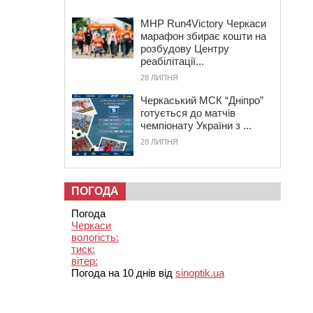
MHP Run4Victory Черкаси
марафон збирає кошти на
розбудову Центру
реабілітації...
28 ЛИПНЯ
Черкаський МСК “Дніпро”
готується до матчів
чемпіонату України з ...
28 ЛИПНЯ
ПОГОДА
Погода
Черкаси
вологість:
тиск:
вітер:
Погода на 10 днів від
sinoptik.ua