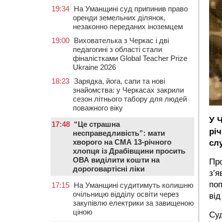
19:34
На Уманщині суд припинив право
оренди земельних ділянок,
незаконно переданих іноземцем
19:00
Вихователька з Черкас і дві
педагогині з області стали
фіналістками Global Teacher Prize
Ukraine 2026
18:23
Зарядка, йога, сапи та нові
знайомства: у Черкасах закрили
сезон літнього табору для людей
поважного віку
У 
17:48
“Це страшна
рі
несправедливість”: мати
хворого на СМА 13-річного
слу
хлопця із Драбівщини просить
ОВА виділити кошти на
Про
дороговартісні ліки
з’я
поп
17:15
На Уманщині судитимуть колишню
очільницю відділу освіти через
від
закупівлю електрики за завищеною
ціною
Суд