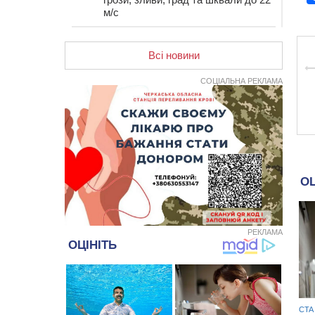
м/с
12:50
Внаслідок падіння вертольота
загинув 28-річний захисник зі
Всі новини
Сміли
СОЦІАЛЬНА РЕКЛАМА
12:15
У центрі Черкас не поділили
дорогу водії двох ВАЗів
11:29
У Черкасах до середини серпня
обмежать рух транспорту на трьох
вулицях
10:54
На Черкащині кількість укриттів
збільшилась уп’ятеро з початку
повномасштабної війни
10:15
У Черкасах водій Audi Q5
спричинив аварію, не пропустивши
інший кросовер
РЕКЛАМА
09:42
“Черкасиводоканал” пропонує
підвищити тарифи на воду та
водовідведення з 2027 року
09:08
Встановити гойдалки, карусель і