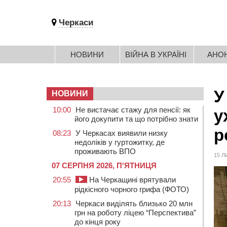
Черкаси
НОВИНИ
ВІЙНА В УКРАЇНІ
АНО
У
НОВИНИ
10:00
Не вистачає стажу для пенсії: як
у
його докупити та що потрібно знати
р
08:23
У Черкасах виявили низку
недоліків у гуртожитку, де
проживають ВПО
15 Л
07 СЕРПНЯ 2026, П'ЯТНИЦЯ
20:55
На Черкащині врятували
рідкісного чорного грифа (ФОТО)
20:13
Черкаси виділять близько 20 млн
грн на роботу ліцею “Перспектива”
до кінця року