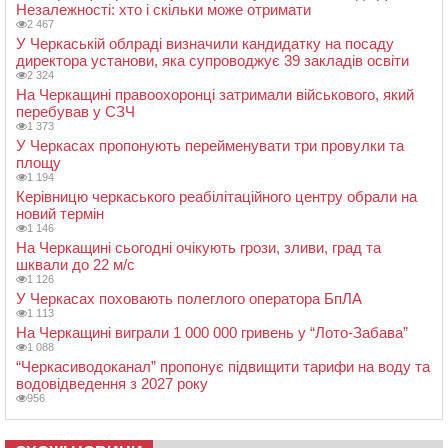
Незалежності: хто і скільки може отримати
2 467
У Черкаській облраді визначили кандидатку на посаду
директора установи, яка супроводжує 39 закладів освіти
2 324
На Черкащині правоохоронці затримали військового, який
перебував у СЗЧ
1 373
У Черкасах пропонують перейменувати три провулки та
площу
1 194
Керівницю черкаського реабілітаційного центру обрали на
новий термін
1 146
На Черкащині сьогодні очікують грози, зливи, град та
шквали до 22 м/с
1 126
У Черкасах поховають полеглого оператора БпЛА
1 113
На Черкащині виграли 1 000 000 гривень у “Лото-Забава”
1 088
“Черкасиводоканал” пропонує підвищити тарифи на воду та
водовідведення з 2027 року
956