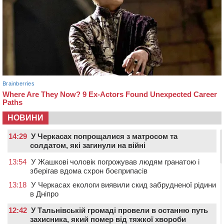
НОВИНИ
14:29
У Черкасах попрощалися з матросом та
солдатом, які загинули на війні
13:54
У Жашкові чоловік погрожував людям гранатою і
зберігав вдома схрон боєприпасів
13:18
У Черкасах екологи виявили скид забрудненої рідини
в Дніпро
12:42
У Тальнівській громаді провели в останню путь
захисника, який помер від тяжкої хвороби