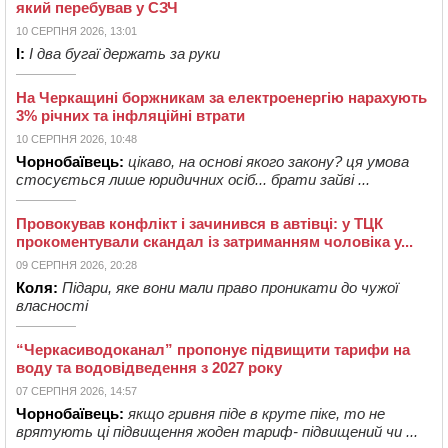
який перебував у СЗЧ
10 СЕРПНЯ 2026, 13:01
І:
І два бугаї держать за руки
На Черкащині боржникам за електроенергію нарахують
3% річних та інфляційні втрати
10 СЕРПНЯ 2026, 10:48
Чорнобаївець:
цікаво, на основі якого закону? ця умова
стосується лише юридичних осіб... брати зайві ...
Провокував конфлікт і зачинився в автівці: у ТЦК
прокоментували скандал із затриманням чоловіка у...
09 СЕРПНЯ 2026, 20:28
Коля:
Підари, яке вони мали право проникати до чужої
власності
“Черкасиводоканал” пропонує підвищити тарифи на
воду та водовідведення з 2027 року
07 СЕРПНЯ 2026, 14:57
Чорнобаївець:
якщо гривня піде в круте піке, то не
врятують ці підвищення жоден тариф- підвищений чи ...