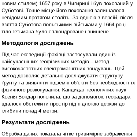
новим стилем) 1657 року в Чигирині і був похований у
Суботові. Точне місце його поховання залишалося
невідомим протягом століть. За однією з версій, після
взяття Суботова польськими військами у 1664 році
тіло гетьмана було сплюндроване і знищене.
Методологія досліджень
Під час експедиції фахівці застосували один із
найсучасніших геофізичних методів – метод
високочастотних електромагнітних зондувань. Цей
метод дозволяє детально досліджувати структуру
ґрунту та виявляти підземні об'єкти без необхідності їх
фізичного розкопування. Кандидат геологічних наук
Ксенія Бондар пояснила, що за допомогою георадара
вдалося обстежити простір під підлогою церкви до
глибини понад 4 метри.
Результати досліджень
Обробка даних показала чітке тривимірне зображення