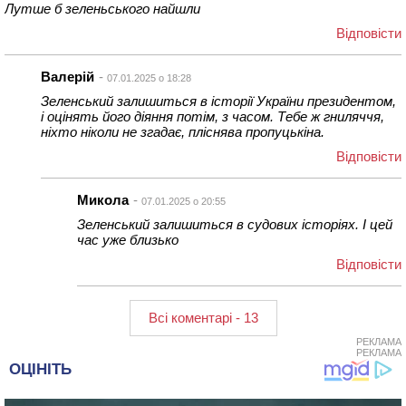
Лутше б зеленьського найшли
Відповіcти
Валерій
07.01.2025 о 18:28
Зеленський залишиться в історії України президентом,
і оцінять його діяння потім, з часом. Тебе ж гниляччя,
ніхто ніколи не згадає, пліснява пропуцькіна.
Відповіcти
Микола
07.01.2025 о 20:55
Зеленський залишиться в судових історіях. І цей
час уже близько
Відповіcти
Всі коментарі - 13
РЕКЛАМА
РЕКЛАМА