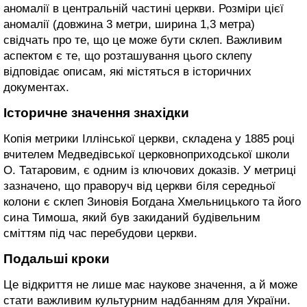
аномалії в центральній частині церкви. Розміри цієї
аномалії (довжина 3 метри, ширина 1,3 метра)
свідчать про те, що це може бути склеп. Важливим
аспектом є те, що розташування цього склепу
відповідає описам, які містяться в історичних
документах.
Історичне значення знахідки
Копія метрики Іллінської церкви, складена у 1885 році
вчителем Медведівської церковноприходської школи
О. Татаровим, є одним із ключових доказів. У метриці
зазначено, що праворуч від церкви біля середньої
колони є склеп Зиновія Богдана Хмельницького та його
сина Тимоша, який був закиданий будівельним
сміттям під час перебудови церкви.
Подальші кроки
Це відкриття не лише має наукове значення, а й може
стати важливим культурним надбанням для України.