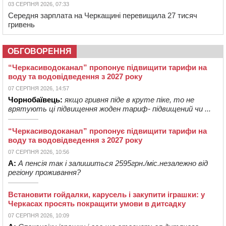
03 СЕРПНЯ 2026, 07:33
Середня зарплата на Черкащині перевищила 27 тисяч
гривень
ОБГОВОРЕННЯ
“Черкасиводоканал” пропонує підвищити тарифи на
воду та водовідведення з 2027 року
07 СЕРПНЯ 2026, 14:57
Чорнобаївець:
якщо гривня піде в круте піке, то не
врятують ці підвищення жоден тариф- підвищений чи ...
“Черкасиводоканал” пропонує підвищити тарифи на
воду та водовідведення з 2027 року
07 СЕРПНЯ 2026, 10:56
А:
А пенсія так і залишиться 2595грн./міс.незалежно від
регіону проживання?
Встановити гойдалки, карусель і закупити іграшки: у
Черкасах просять покращити умови в дитсадку
07 СЕРПНЯ 2026, 10:09