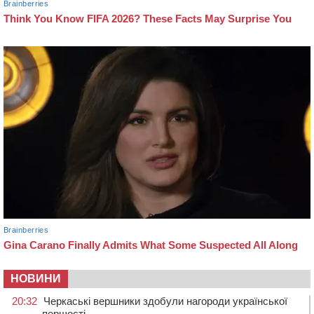
НОВИНИ
20:32
Черкаські вершники здобули нагороди української
першості