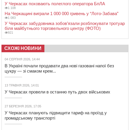
У Черкасах поховають полеглого оператора БпЛА
1 108
На Черкащині виграли 1 000 000 гривень у “Лото-Забава”
1 083
У Черкасах забудовника зобов’язали розблокувати тротуар
біля майбутнього торговельного центру (ФОТО)
921
СХОЖІ НОВИНИ
04 СЕРПНЯ 2026, 14:44
В Україні почали продавати два нові газовані напої без
цукру — зі смаком крем...
13 ТРАВНЯ 2026, 14:01
У Черкасах провели в останню путь двох військових
27 БЕРЕЗНЯ 2026, 17:05
У Черкасах планують підвищити тариф на проїзд у
громадському транспорті