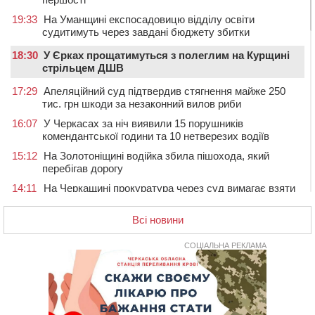
19:33
На Уманщині експосадовицю відділу освіти
судитимуть через завдані бюджету збитки
18:30
У Єрках прощатимуться з полеглим на Курщині
стрільцем ДШВ
17:29
Апеляційний суд підтвердив стягнення майже 250
тис. грн шкоди за незаконний вилов риби
16:07
У Черкасах за ніч виявили 15 порушників
комендантської години та 10 нетверезих водіїв
15:12
На Золотоніщині водійка збила пішохода, який
перебігав дорогу
14:11
На Черкащині прокуратура через суд вимагає взяти
під охорону 188-річну церкву
Всі новини
13:00
У Смілі біля магазину під колесами вантажівки
загинула жінка
СОЦІАЛЬНА РЕКЛАМА
11:33
У Черкасах пропонують для приватизації
п’ятиповерховий об’єкт у центрі міста
10:00
Не вистачає стажу для пенсії: як його докупити та що
потрібно знати