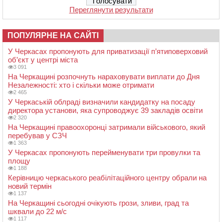
Переглянути результати
ПОПУЛЯРНЕ НА САЙТІ
У Черкасах пропонують для приватизації п’ятиповерховий
об’єкт у центрі міста
3 091
На Черкащині розпочнуть нараховувати виплати до Дня
Незалежності: хто і скільки може отримати
2 465
У Черкаській облраді визначили кандидатку на посаду
директора установи, яка супроводжує 39 закладів освіти
2 320
На Черкащині правоохоронці затримали військового, який
перебував у СЗЧ
1 363
У Черкасах пропонують перейменувати три провулки та
площу
1 188
Керівницю черкаського реабілітаційного центру обрали на
новий термін
1 137
На Черкащині сьогодні очікують грози, зливи, град та
шквали до 22 м/с
1 117