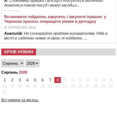
А:
Споконвіку іграшки і все,що стосується дитячого
дозвілля,а також-посуд і миючі засоби,к...
Встановити гойдалки, карусель і закупити іграшки: у
Черкасах просять покращити умови в дитсадку
07 СЕРПНЯ 2026, 09:36
Анатолій:
Не створюйте проблем вихователям. Ніде в
місті в садочках немає ні гірок, ні гойдалок, ...
АРХІВ НОВИН
Серпень
2026
1
2
3
4
5
6
7
8
9
10
11
12
13
14
15
16
17
18
19
20
21
22
23
24
25
26
27
28
29
30
31
Всі новини за місяць