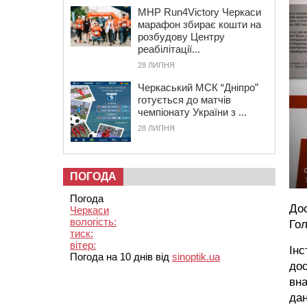
MHP Run4Victory Черкаси
марафон збирає кошти на
розбудову Центру
реабілітації...
28 ЛИПНЯ
Черкаський МСК “Дніпро”
готується до матчів
чемпіонату України з ...
28 ЛИПНЯ
ПОГОДА
Погода
Дос
Черкаси
вологість:
Го
тиск:
вітер:
Інс
Погода на 10 днів від
sinoptik.ua
до
вна
дан