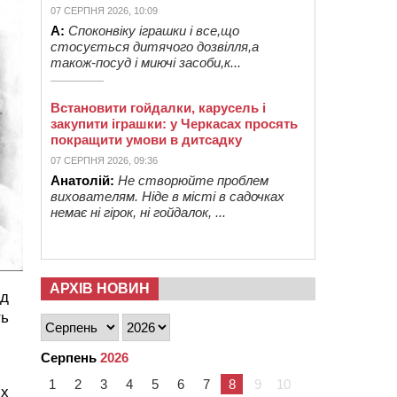
07 СЕРПНЯ 2026, 10:09
А:
Споконвіку іграшки і все,що
стосується дитячого дозвілля,а
також-посуд і миючі засоби,к...
Встановити гойдалки, карусель і
закупити іграшки: у Черкасах просять
покращити умови в дитсадку
07 СЕРПНЯ 2026, 09:36
Анатолій:
Не створюйте проблем
вихователям. Ніде в місті в садочках
немає ні гірок, ні гойдалок, ...
АРХІВ НОВИН
ід
ть
Серпень
2026
1
2
3
4
5
6
7
8
9
10
их