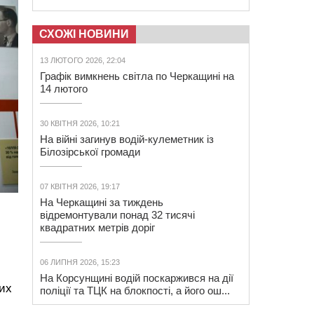
СХОЖІ НОВИНИ
13 ЛЮТОГО 2026, 22:04
Графік вимкнень світла по Черкащині на
14 лютого
30 КВІТНЯ 2026, 10:21
На війні загинув водій-кулеметник із
Білозірської громади
07 КВІТНЯ 2026, 19:17
На Черкащині за тиждень
відремонтували понад 32 тисячі
квадратних метрів доріг
06 ЛИПНЯ 2026, 15:23
На Корсунщині водій поскаржився на дії
них
поліції та ТЦК на блокпості, а його ош...