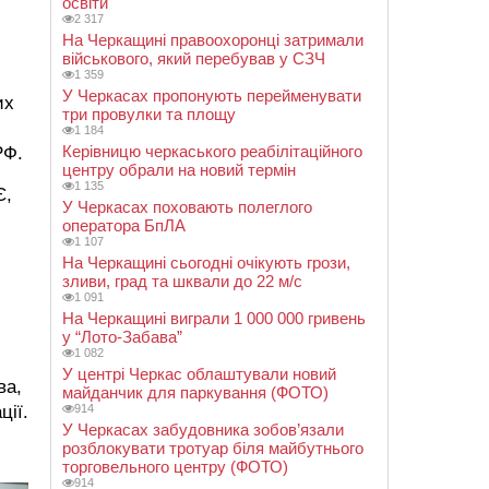
освіти
2 317
На Черкащині правоохоронці затримали
військового, який перебував у СЗЧ
1 359
У Черкасах пропонують перейменувати
их
три провулки та площу
1 184
Керівницю черкаського реабілітаційного
РФ.
центру обрали на новий термін
1 135
Є,
У Черкасах поховають полеглого
оператора БпЛА
1 107
На Черкащині сьогодні очікують грози,
зливи, град та шквали до 22 м/с
1 091
На Черкащині виграли 1 000 000 гривень
у “Лото-Забава”
1 082
У центрі Черкас облаштували новий
ва,
майданчик для паркування (ФОТО)
ції.
914
У Черкасах забудовника зобов’язали
розблокувати тротуар біля майбутнього
торговельного центру (ФОТО)
914