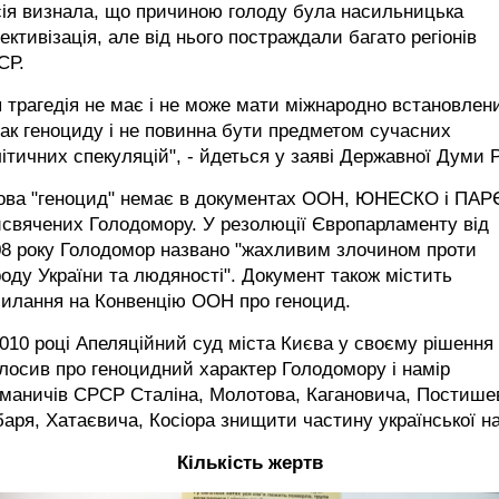
ія визнала, що причиною голоду була насильницька
ективізація, але від нього постраждали багато регіонів
СР.
 трагедія не має і не може мати міжнародно встановлен
ак геноциду і не повинна бути предметом сучасних
ітичних спекуляцій", - йдеться у заяві Державної Думи 
ова "геноцид" немає в документах ООН, ЮНЕСКО і ПАР
свячених Голодомору. У резолюції Європарламенту від
08 року Голодомор названо "жахливим злочином проти
оду України та людяності". Документ також містить
силання на Конвенцію ООН про геноцид.
010 році Апеляційний суд міста Києва у своєму рішення
лосив про геноцидний характер Голодомору і намір
маничів СРСР Сталіна, Молотова, Кагановича, Постише
аря, Хатаєвича, Косіора знищити частину української на
Кількість жертв