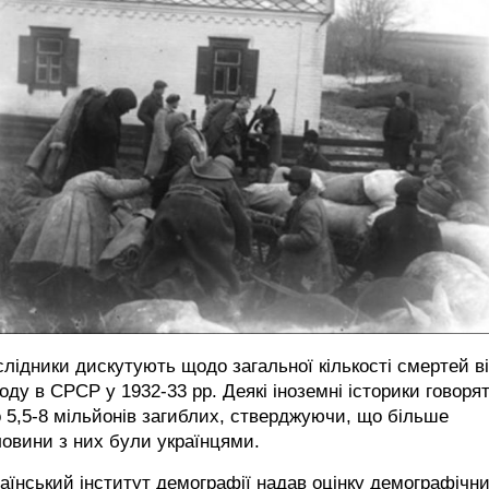
лідники дискутують щодо загальної кількості смертей в
оду в СРСР у 1932-33 рр. Деякі іноземні історики говоря
 5,5-8 мільйонів загиблих, стверджуючи, що більше
овини з них були українцями.
аїнський інститут демографії надав оцінку демографічн