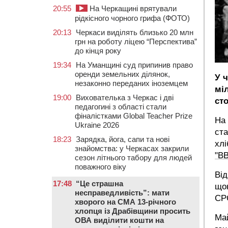
20:55
На Черкащині врятували
рідкісного чорного грифа (ФОТО)
20:13
Черкаси виділять близько 20 млн
грн на роботу ліцею “Перспектива”
до кінця року
19:34
На Уманщині суд припинив право
оренди земельних ділянок,
У 
незаконно переданих іноземцем
міл
19:00
Вихователька з Черкас і дві
сто
педагогині з області стали
фіналістками Global Teacher Prize
На 
Ukraine 2026
ста
18:23
Зарядка, йога, сапи та нові
хлі
знайомства: у Черкасах закрили
"В
сезон літнього табору для людей
поважного віку
Від
17:48
“Це страшна
щон
несправедливість”: мати
СРС
хворого на СМА 13-річного
хлопця із Драбівщини просить
Май
ОВА виділити кошти на