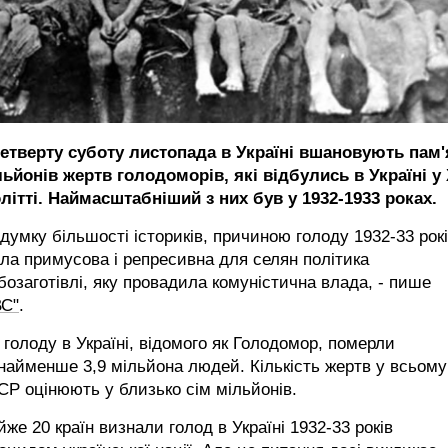
четверту суботу листопада в Україні вшановують пам'
ьйонів жертв голодоморів, які відбулись в Україні у
літті. Наймасштабніший з них був у 1932-1933 роках.
думку більшості істориків, причиною голоду 1932-33 рок
ла примусова і репресивна для селян політика
бозаготівлі, яку провадила комуністична влада, - пише
ВС"
.
 голоду в Україні, відомого як Голодомор, померли
айменше 3,9 мільйона людей. Кількість жертв у всьому
Р оцінюють у близько сім мільйонів.
же 20 країн визнали голод в Україні 1932-33 років