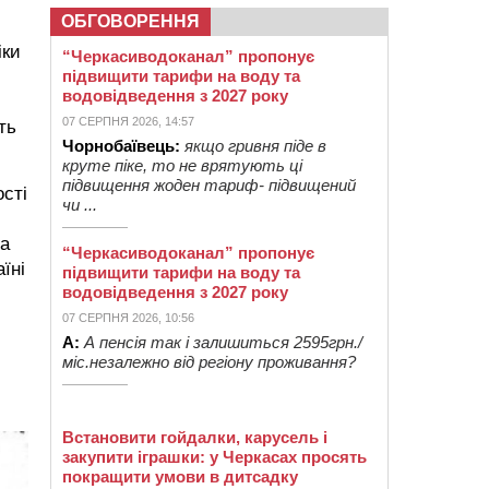
ОБГОВОРЕННЯ
іки
“Черкасиводоканал” пропонує
підвищити тарифи на воду та
водовідведення з 2027 року
07 СЕРПНЯ 2026, 14:57
ть
Чорнобаївець:
якщо гривня піде в
круте піке, то не врятують ці
підвищення жоден тариф- підвищений
сті
чи ...
 а
“Черкасиводоканал” пропонує
їні
підвищити тарифи на воду та
водовідведення з 2027 року
07 СЕРПНЯ 2026, 10:56
А:
А пенсія так і залишиться 2595грн./
міс.незалежно від регіону проживання?
Встановити гойдалки, карусель і
закупити іграшки: у Черкасах просять
покращити умови в дитсадку