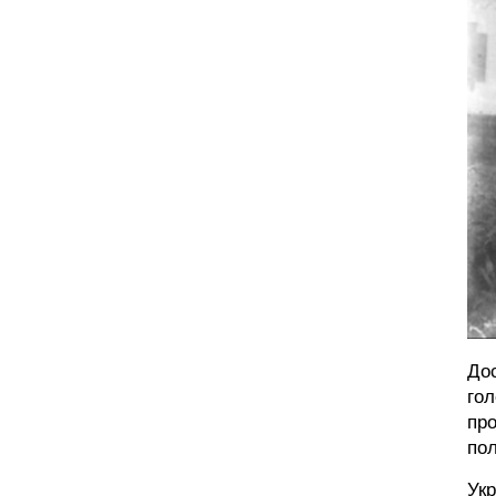
Дос
гол
про
пол
Укр