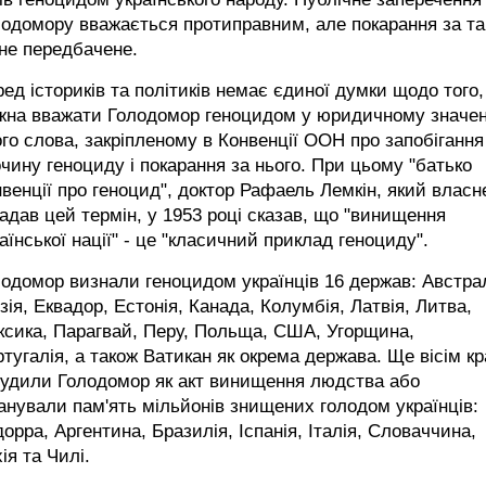
одомору вважається протиправним, але покарання за та
 не передбачене.
ед істориків та політиків немає єдиної думки щодо того,
жна вважати Голодомор геноцидом у юридичному значен
го слова, закріпленому в Конвенції ООН про запобігання
чину геноциду і покарання за нього. При цьому "батько
венції про геноцид", доктор Рафаель Лемкін, який власне
адав цей термін, у 1953 році сказав, що "винищення
аїнської нації" - це "класичний приклад геноциду".
одомор визнали геноцидом українців 16 держав: Австрал
зія, Еквадор, Естонія, Канада, Колумбія, Латвія, Литва,
ксика, Парагвай, Перу, Польща, США, Угорщина,
тугалія, а також Ватикан як окрема держава. Ще вісім кр
судили Голодомор як акт винищення людства або
нували пам'ять мільйонів знищених голодом українців:
орра, Аргентина, Бразилія, Іспанія, Італія, Словаччина,
ія та Чилі.