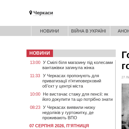
Черкаси
НОВИНИ
ВІЙНА В УКРАЇНІ
АНО
Г
НОВИНИ
13:00
У Смілі біля магазину під колесами
г
вантажівки загинула жінка
11:33
У Черкасах пропонують для
27 Л
приватизації п’ятиповерховий
об’єкт у центрі міста
10:00
Не вистачає стажу для пенсії: як
його докупити та що потрібно знати
08:23
У Черкасах виявили низку
недоліків у гуртожитку, де
проживають ВПО
07 СЕРПНЯ 2026, П'ЯТНИЦЯ