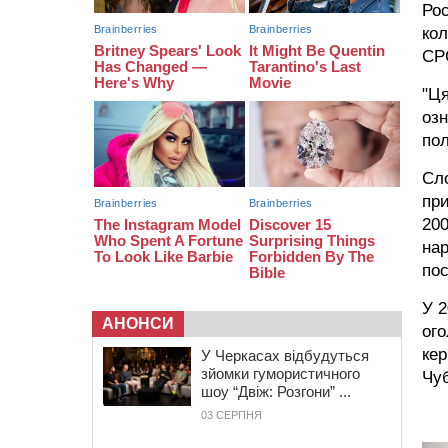
Рос
09:42
“Черкасиводоканал” пропонує
кол
підвищити тарифи на воду та
СР
водовідведення з 2027 року
"Ця
озн
пол
Сл
при
20
нар
по
У 2
АНОНСИ
ого
кер
У Черкасах відбудуться
зйомки гумористичного
Чуб
шоу “Двіж: Розгони” ...
03 СЕРПНЯ