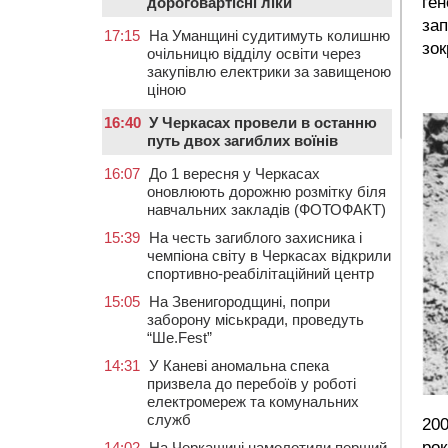
ген
дороговартісні ліки
зап
17:15
На Уманщині судитимуть колишню
зок
очільницю відділу освіти через
закупівлю електрики за завищеною
ціною
16:40
У Черкасах провели в останню
путь двох загиблих воїнів
16:07
До 1 вересня у Черкасах
оновлюють дорожню розмітку біля
навчальних закладів (ФОТОФАКТ)
15:39
На честь загиблого захисника і
чемпіона світу в Черкасах відкрили
спортивно-реабілітаційний центр
15:05
На Звенигородщині, попри
заборону міськради, проведуть
“Ше.Fest”
14:31
У Каневі аномальна спека
призвела до перебоїв у роботі
електромереж та комунальних
служб
200
рок
14:02
На Черкащині намолотили перший