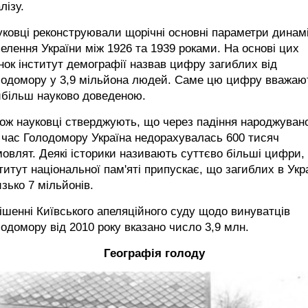
лізу.
ковці реконструювали щорічні основні параметри динам
елення України між 1926 та 1939 роками. На основі цих
нок інститут демографії назвав цифру загиблих від
лодомору у 3,9 мільйона людей. Саме цю цифру вважаю
йбільш науково доведеною.
ож науковці стверджують, що через падіння народжувано
 час Голодомору Україна недорахувалась 600 тисяч
овлят. Деякі історики називають суттєво більші цифри,
титут національної пам'яті припускає, що загиблих в Укра
зько 7 мільйонів.
ішенні Київського апеляційного суду щодо винуватців
одомору від 2010 року вказано число 3,9 млн.
Географія голоду