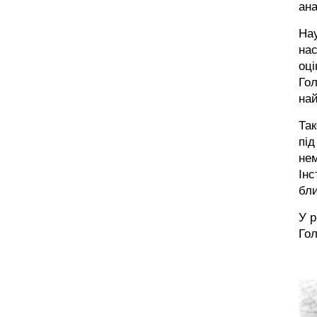
ана
Нау
нас
оці
Го
на
Так
під
нем
Інс
бли
У р
Гол