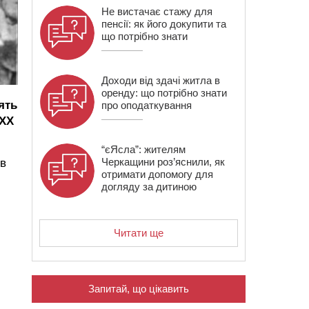
Не вистачає стажу для
пенсії: як його докупити та
що потрібно знати
Доходи від здачі житла в
оренду: що потрібно знати
ять
про оподаткування
 XX
“єЯсла”: жителям
Черкащини роз’яснили, як
ів
отримати допомогу для
догляду за дитиною
Читати ще
Запитай, що цікавить