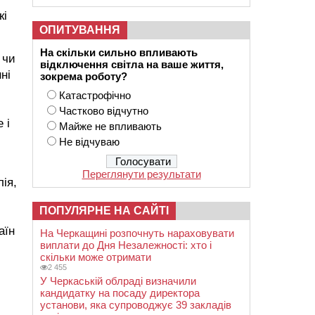
кі
ОПИТУВАННЯ
На скільки сильно впливають
 чи
відключення світла на ваше життя,
ні
зокрема роботу?
Катастрофічно
Частково відчутно
 і
Майже не впливають
Не відчуваю
Переглянути результати
ія,
ПОПУЛЯРНЕ НА САЙТІ
аїн
На Черкащині розпочнуть нараховувати
виплати до Дня Незалежності: хто і
скільки може отримати
2 455
У Черкаській облраді визначили
кандидатку на посаду директора
установи, яка супроводжує 39 закладів