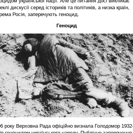
оцидом української нації. Але це питання досі викликає
еклі дискусії серед істориків та політиків, а низка країн,
рема Росія, заперечують геноцид.
Геноцид
6 року Верховна Рада офіційно визнала Голодомор 1932
ів геноцидом українського народу. Публічне заперечення