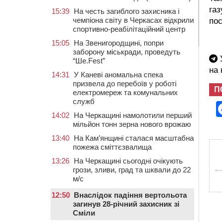
газ
15:39
На честь загиблого захисника і
чемпіона світу в Черкасах відкрили
по
спортивно-реабілітаційний центр
15:05
На Звенигородщині, попри
заборону міськради, проведуть
У
“Ше.Fest”
на
14:31
У Каневі аномальна спека
призвела до перебоїв у роботі
П
електромереж та комунальних
служб
14:02
На Черкащині намолотили перший
мільйон тонн зерна нового врожаю
13:40
На Кам’янщині сталася масштабна
пожежа сміттєзвалища
13:26
На Черкащині сьогодні очікують
грози, зливи, град та шквали до 22
м/с
12:50
Внаслідок падіння вертольота
загинув 28-річний захисник зі
Сміли