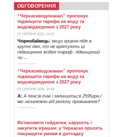
ОБГОВОРЕННЯ
“Черкасиводоканал” пропонує
підвищити тарифи на воду та
водовідведення з 2027 року
07 СЕРПНЯ 2026, 14:57
Чорнобаївець:
якщо гривня піде в
круте піке, то не врятують ці
підвищення жоден тариф- підвищений
чи ...
“Черкасиводоканал” пропонує
підвищити тарифи на воду та
водовідведення з 2027 року
07 СЕРПНЯ 2026, 10:56
А:
А пенсія так і залишиться 2595грн./
міс.незалежно від регіону проживання?
Встановити гойдалки, карусель і
закупити іграшки: у Черкасах просять
покращити умови в дитсадку