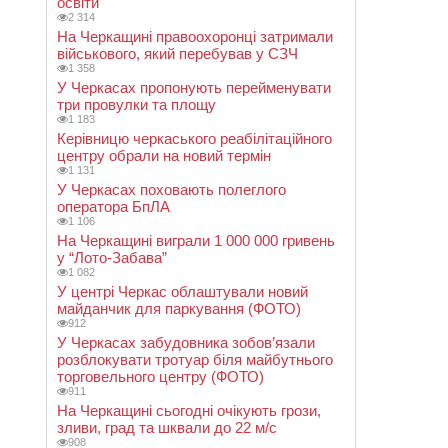
освіти
2 314
На Черкащині правоохоронці затримали
військового, який перебував у СЗЧ
1 358
У Черкасах пропонують перейменувати
три провулки та площу
1 183
Керівницю черкаського реабілітаційного
центру обрали на новий термін
1 131
У Черкасах поховають полеглого
оператора БпЛА
1 106
На Черкащині виграли 1 000 000 гривень
у “Лото-Забава”
1 082
У центрі Черкас облаштували новий
майданчик для паркування (ФОТО)
912
У Черкасах забудовника зобов’язали
розблокувати тротуар біля майбутнього
торговельного центру (ФОТО)
911
На Черкащині сьогодні очікують грози,
зливи, град та шквали до 22 м/с
908