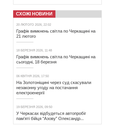
СХОЖІ НОВИНИ
20 ЛЮТОГО 2026, 22:02
Графік вимкнень світла по Черкащині на
21 лютого
18 БЕРЕЗНЯ 2026, 11:48
Графік вимкнень світла по Черкащині на
сьогодні, 18 березня
06 КВІТНЯ 2026, 17:50
На Золотоніщині через суд скасували
незаконну угоду на постачання
електроенергії
19 БЕРЕЗНЯ 2026, 09:50
У Черкасах відбудеться автопробіг
пам’яті бійця “Азову” Олександр...