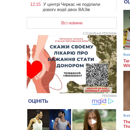
12:15
У центрі Черкас не поділили
дорогу водії двох ВАЗів
11:29
У Черкасах до середини серпня
обмежать рух транспорту на трьох
Всі новини
вулицях
СОЦІАЛЬНА РЕКЛАМА
10:54
На Черкащині кількість укриттів
збільшилась уп’ятеро з початку
повномасштабної війни
10:15
У Черкасах водій Audi Q5
спричинив аварію, не пропустивши
інший кросовер
09:42
“Черкасиводоканал” пропонує
підвищити тарифи на воду та
водовідведення з 2027 року
09:08
Встановити гойдалки, карусель і
РЕКЛАМА
закупити іграшки: у Черкасах
просять покращити умови в
дитсадку
08:22
“На щиті” у Чорнобаївську
громаду повертається полеглий