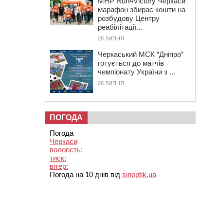
MHP Run4Victory Черкаси
марафон збирає кошти на
розбудову Центру
реабілітації...
28 ЛИПНЯ
Черкаський МСК “Дніпро”
готується до матчів
чемпіонату України з ...
28 ЛИПНЯ
ПОГОДА
Погода
Черкаси
вологість:
тиск:
вітер:
Погода на 10 днів від
sinoptik.ua