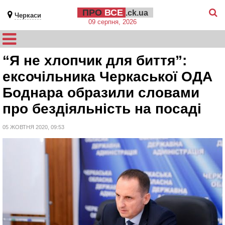
ПРО
ВСЕ
.ck.ua
Черкаси
09 серпня, 2026
“Я не хлопчик для биття”:
ексочільника Черкаської ОДА
Боднара образили словами
про бездіяльність на посаді
05 ЖОВТНЯ 2020, 09:53