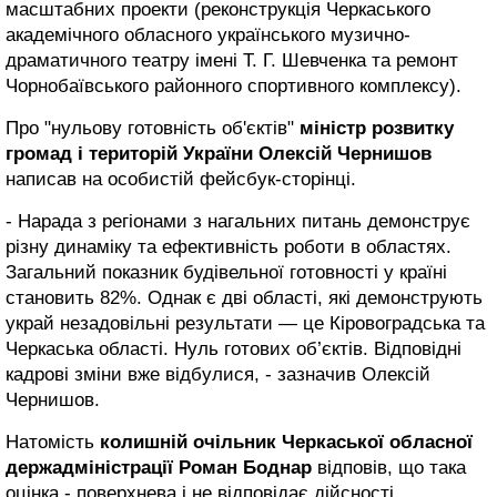
масштабних проекти (реконструкція Черкаського
академічного обласного українського музично-
драматичного театру імені Т. Г. Шевченка та ремонт
Чорнобаївського районного спортивного комплексу).
Про "нульову готовність об'єктів"
міністр розвитку
громад і територій України
Олексій Чернишов
написав на особистій фейсбук-сторінці.
- Нарада з регіонами з нагальних питань демонструє
різну динаміку та ефективність роботи в областях.
Загальний показник будівельної готовності у країні
становить 82%. Однак є дві області, які демонструють
украй незадовільні результати — це Кіровоградська та
Черкаська області. Нуль готових об’єктів. Відповідні
кадрові зміни вже відбулися, - зазначив Олексій
Чернишов.
Натомість
колишній очільник Черкаської обласної
держадміністрації Роман Боднар
відповів, що така
оцінка - поверхнева і не відповідає дійсності.