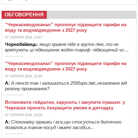
ОБГОВОРЕННЯ
“Черкасиводоканал” пропонує підвищити тарифи на
воду та водовідведення з 2027 року
07 СЕРПНЯ 2026, 14:57
Чорнобаївець:
якщо гривня піде в круте піке, то не
врятують ці підвищення жоден тариф- підвищений чи ...
“Черкасиводоканал” пропонує підвищити тарифи на
воду та водовідведення з 2027 року
07 СЕРПНЯ 2026, 10:56
А:
А пенсія так і залишиться 2595грн./міс.незалежно від
регіону проживання?
Встановити гойдалки, карусель і закупити іграшки: у
Черкасах просять покращити умови в дитсадку
07 СЕРПНЯ 2026, 10:09
А:
Споконвіку іграшки і все,що стосується дитячого
дозвілля,а також-посуд і миючі засоби,к...