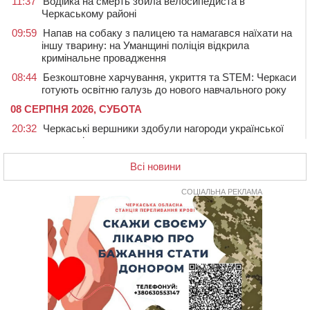
11:37
Водійка на смерть збила велосипедиста в
Черкаському районі
09:59
Напав на собаку з палицею та намагався наїхати на
іншу тварину: на Уманщині поліція відкрила
кримінальне провадження
08:44
Безкоштовне харчування, укриття та STEM: Черкаси
готують освітню галузь до нового навчального року
08 СЕРПНЯ 2026, СУБОТА
20:32
Черкаські вершники здобули нагороди української
першості
19:33
На Уманщині експосадовицю відділу освіти
Всі новини
судитимуть через завдані бюджету збитки
СОЦІАЛЬНА РЕКЛАМА
18:30
У Єрках прощатимуться з полеглим на Курщині
стрільцем ДШВ
17:29
Апеляційний суд підтвердив стягнення майже 250
тис. грн шкоди за незаконний вилов риби
16:07
У Черкасах за ніч виявили 15 порушників
комендантської години та 10 нетверезих водіїв
15:12
На Золотоніщині водійка збила пішохода, який
перебігав дорогу