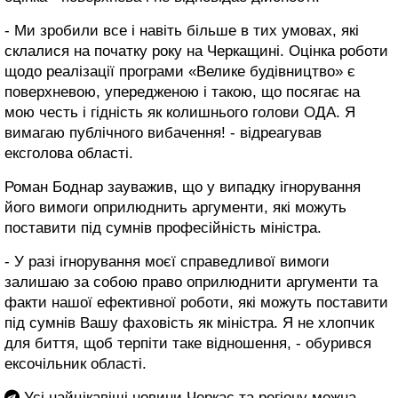
- Ми зробили все і навіть більше в тих умовах, які
склалися на початку року на Черкащині. Оцінка роботи
щодо реалізації програми «Велике будівництво» є
поверхневою, упередженою і такою, що посягає на
мою честь і гідність як колишнього голови ОДА. Я
вимагаю публічного вибачення! - відреагував
ексголова області.
Роман Боднар зауважив, що у випадку ігнорування
його вимоги оприлюднить аргументи, які можуть
поставити під сумнів професійність міністра.
- У разі ігнорування моєї справедливої вимоги
залишаю за собою право оприлюднити аргументи та
факти нашої ефективної роботи, які можуть поставити
під сумнів Вашу фаховість як міністра. Я не хлопчик
для биття, щоб терпіти таке відношення, - обурився
ексочільник області.
Усі найцікавіші новини Черкас та регіону можна