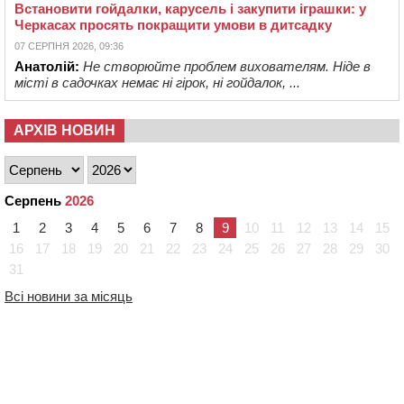
Встановити гойдалки, карусель і закупити іграшки: у
Черкасах просять покращити умови в дитсадку
07 СЕРПНЯ 2026, 09:36
Анатолій:
Не створюйте проблем вихователям. Ніде в
місті в садочках немає ні гірок, ні гойдалок, ...
АРХІВ НОВИН
Серпень
2026
1
2
3
4
5
6
7
8
9
10
11
12
13
14
15
16
17
18
19
20
21
22
23
24
25
26
27
28
29
30
31
Всі новини за місяць