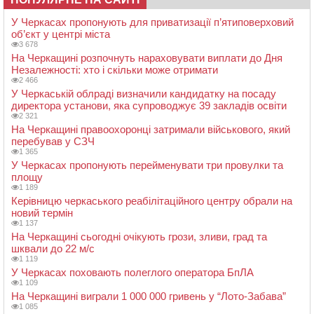
У Черкасах пропонують для приватизації п’ятиповерховий
об’єкт у центрі міста
3 678
На Черкащині розпочнуть нараховувати виплати до Дня
Незалежності: хто і скільки може отримати
2 466
У Черкаській облраді визначили кандидатку на посаду
директора установи, яка супроводжує 39 закладів освіти
2 321
На Черкащині правоохоронці затримали військового, який
перебував у СЗЧ
1 365
У Черкасах пропонують перейменувати три провулки та
площу
1 189
Керівницю черкаського реабілітаційного центру обрали на
новий термін
1 137
На Черкащині сьогодні очікують грози, зливи, град та
шквали до 22 м/с
1 119
У Черкасах поховають полеглого оператора БпЛА
1 109
На Черкащині виграли 1 000 000 гривень у “Лото-Забава”
1 085