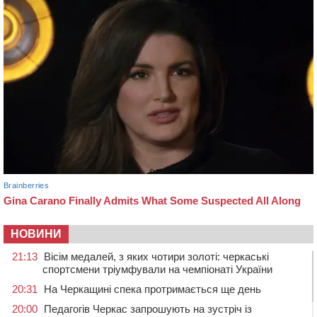
НОВИНИ
21:13
Вісім медалей, з яких чотири золоті: черкаські
спортсмени тріумфували на чемпіонаті України
20:31
На Черкащині спека протримається ще день
20:00
Педагогів Черкас запрошують на зустріч із