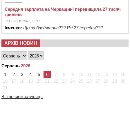
Середня зарплата на Черкащині перевищила 27 тисяч
гривень
03 СЕРПНЯ 2026, 18:37
Івченко:
Що за бредятина??? Які 27 середня??!!
АРХІВ НОВИН
Серпень
2026
1
2
3
4
5
6
7
8
9
10
11
12
13
14
15
16
17
18
19
20
21
22
23
24
25
26
27
28
29
30
31
Всі новини за місяць