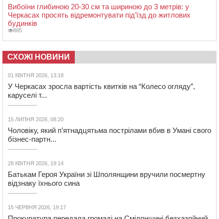
Вибоїни глибиною 20-30 см та шириною до 3 метрів: у
Черкасах просять відремонтувати під’їзд до житлових
будинків
885
СХОЖІ НОВИНИ
01 КВІТНЯ 2026, 13:18
У Черкасах зросла вартість квитків на “Колесо огляду”,
каруселі т...
15 ЛИПНЯ 2026, 08:20
Чоловіку, який п’ятнадцятьма пострілами вбив в Умані свого
бізнес-партн...
28 КВІТНЯ 2026, 19:14
Батькам Героя України зі Шполянщини вручили посмертну
відзнаку їхнього сина
15 ЧЕРВНЯ 2026, 19:17
Прокуратура передала громаді на Смілянщині безхазяйний