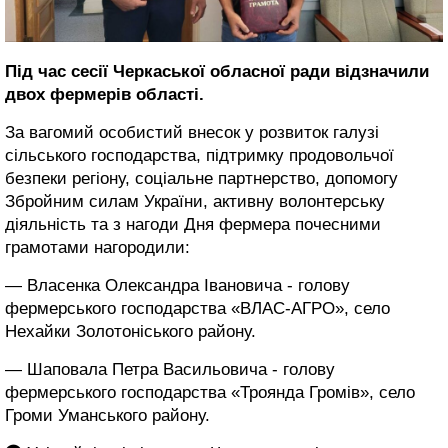
Під час сесії Черкаської обласної ради відзначили
двох фермерів області.
За вагомий особистий внесок у розвиток галузі
сільського господарства, підтримку продовольчої
безпеки регіону, соціальне партнерство, допомогу
Збройним cилам України, активну волонтерську
діяльність та з нагоди Дня фермера почесними
грамотами нагородили:
— Власенка Олександра Івановича - голову
фермерського господарства «ВЛАС-АГРО», село
Нехайки Золотоніського району.
— Шаповала Петра Васильовича - голову
фермерського господарства «Троянда Громів», село
Громи Уманського району.