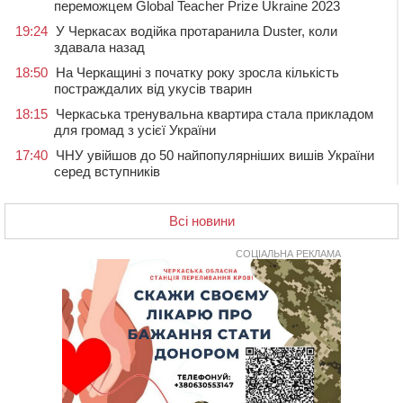
переможцем Global Teacher Prize Ukraine 2023
19:24
У Черкасах водійка протаранила Duster, коли
здавала назад
18:50
На Черкащині з початку року зросла кількість
постраждалих від укусів тварин
18:15
Черкаська тренувальна квартира стала прикладом
для громад з усієї України
17:40
ЧНУ увійшов до 50 найпопулярніших вишів України
серед вступників
17:07
На Хімселищі у Черкасах облаштували новий
контейнерний майданчик
Всі новини
16:32
Без розтину грудної клітки: у Черкасах 75-річній
пацієнтці замінили аортальний клапан
СОЦІАЛЬНА РЕКЛАМА
16:00
У Черкаському онкоцентрі встановили сонячну
електростанцію за понад пів мільйона гривень
15:30
У Київській області прощаються з полеглим на
фронті жителем Монастирищини
14:53
У Черкасах містяни через нову скляну зупинку і
вирізані дерева потерпають від спеки: Бондаренко