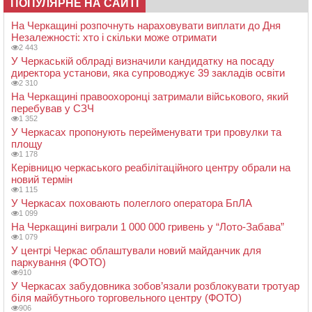
ПОПУЛЯРНЕ НА САЙТІ
На Черкащині розпочнуть нараховувати виплати до Дня
Незалежності: хто і скільки може отримати
2 443
У Черкаській облраді визначили кандидатку на посаду
директора установи, яка супроводжує 39 закладів освіти
2 310
На Черкащині правоохоронці затримали військового, який
перебував у СЗЧ
1 352
У Черкасах пропонують перейменувати три провулки та
площу
1 178
Керівницю черкаського реабілітаційного центру обрали на
новий термін
1 115
У Черкасах поховають полеглого оператора БпЛА
1 099
На Черкащині виграли 1 000 000 гривень у “Лото-Забава”
1 079
У центрі Черкас облаштували новий майданчик для
паркування (ФОТО)
910
У Черкасах забудовника зобов’язали розблокувати тротуар
біля майбутнього торговельного центру (ФОТО)
906