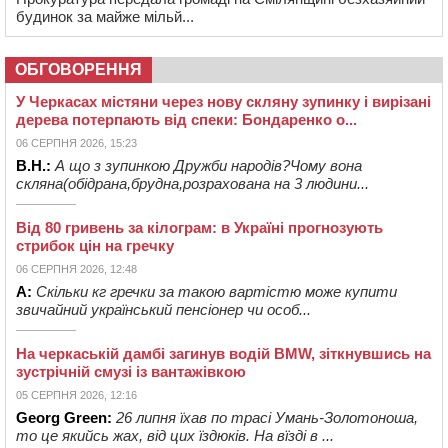
будинок за майже мільй...
ОБГОВОРЕННЯ
У Черкасах містяни через нову скляну зупинку і вирізані
дерева потерпають від спеки: Бондаренко о...
06 СЕРПНЯ 2026, 15:23
В.Н.:
А що з зупинкою Дружби народів?Чому вона
скляна(обідрана,брудна,розрахована на 3 людини...
Від 80 гривень за кілограм: в Україні прогнозують
стрибок цін на гречку
06 СЕРПНЯ 2026, 12:48
А:
Скільки кг гречки за такою вартістю може купити
звичайний український пенсіонер чи особ...
На черкаській дамбі загинув водій BMW, зіткнувшись на
зустрічній смузі із вантажівкою
05 СЕРПНЯ 2026, 12:16
Georg Green:
26 липня їхав по трасі Умань-Золотоноша,
то це якийсь жах, від цих їздюків. На вїзді в ...