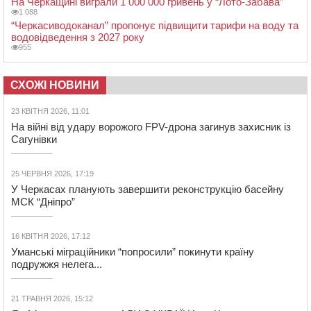
На Черкащині виграли 1 000 000 гривень у “Лото-Забава”
1 088
“Черкасиводоканал” пропонує підвищити тарифи на воду та
водовідведення з 2027 року
955
СХОЖІ НОВИНИ
23 КВІТНЯ 2026, 11:01
На війні від удару ворожого FPV-дрона загинув захисник із
Сагунівки
25 ЧЕРВНЯ 2026, 17:19
У Черкасах планують завершити реконструкцію басейну
МСК “Дніпро”
16 КВІТНЯ 2026, 17:12
Уманські міграційники “попросили” покинути країну
подружжя нелега...
21 ТРАВНЯ 2026, 15:12