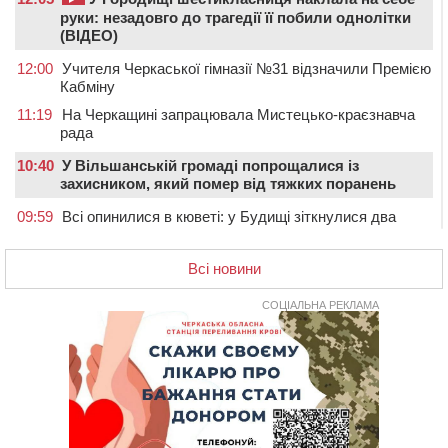
руки: незадовго до трагедії її побили однолітки
(ВІДЕО)
12:00
Учителя Черкаської гімназії №31 відзначили Премією
Кабміну
11:19
На Черкащині запрацювала Мистецько-краєзнавча
рада
10:40
У Вільшанській громаді попрощалися із
захисником, який помер від тяжких поранень
09:59
Всі опинилися в кюветі: у Будищі зіткнулися два
автомобілі та мотоцикл
09:20
На Черкащині боржникам за електроенергію
Всі новини
нарахують 3% річних та інфляційні втрати
СОЦІАЛЬНА РЕКЛАМА
08:22
Черкащина серед лідерів за кількістю штрафів для
підприємств через неподання даних про транспорт до
ТЦК
07:35
Черкаси прийматимуть Український урбаністичний
форум: реєстрація
09 СЕРПНЯ 2026, НЕДІЛЯ
19:08
На Чорнобаївщині конфіскували землю на користь