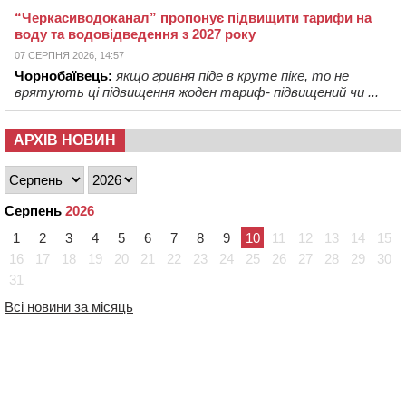
“Черкасиводоканал” пропонує підвищити тарифи на
воду та водовідведення з 2027 року
07 СЕРПНЯ 2026, 14:57
Чорнобаївець:
якщо гривня піде в круте піке, то не
врятують ці підвищення жоден тариф- підвищений чи ...
АРХІВ НОВИН
Серпень
2026
1
2
3
4
5
6
7
8
9
10
11
12
13
14
15
16
17
18
19
20
21
22
23
24
25
26
27
28
29
30
31
Всі новини за місяць