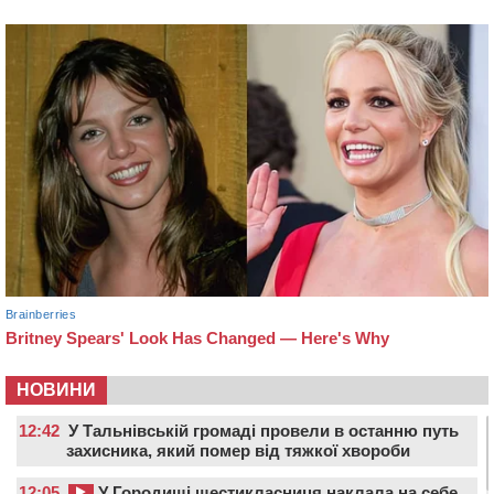
НОВИНИ
12:42
У Тальнівській громаді провели в останню путь
захисника, який помер від тяжкої хвороби
12:05
У Городищі шестикласниця наклала на себе