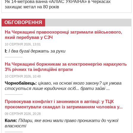
Як 14-метрова ванна «АЛІАС УКРАЇНА» в Черкасах
захищає метал на 80 років
ОБГОВОРЕННЯ
На Черкащині правоохоронці затримали військового,
який перебував у СЗЧ
10 СЕРПНЯ 2026, 13:01
І:
І два бугаї держать за руки
На Черкащині боржникам за електроенергію нарахують
3% річних та інфляційні втрати
10 СЕРПНЯ 2026, 10:48
Чорнобаївець:
цікаво, на основі якого закону? ця умова
стосується лише юридичних осіб... брати зайві ...
Провокував конфлікт і зачинився в автівці: у ТЦК
прокоментували скандал із затриманням чоловіка у...
09 СЕРПНЯ 2026, 20:28
Коля:
Підари, яке вони мали право проникати до чужої
власності