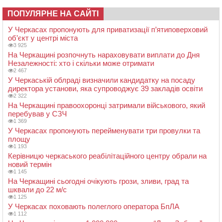
ПОПУЛЯРНЕ НА САЙТІ
У Черкасах пропонують для приватизації п’ятиповерховий
об’єкт у центрі міста
3 925
На Черкащині розпочнуть нараховувати виплати до Дня
Незалежності: хто і скільки може отримати
2 467
У Черкаській облраді визначили кандидатку на посаду
директора установи, яка супроводжує 39 закладів освіти
2 322
На Черкащині правоохоронці затримали військового, який
перебував у СЗЧ
1 369
У Черкасах пропонують перейменувати три провулки та
площу
1 193
Керівницю черкаського реабілітаційного центру обрали на
новий термін
1 145
На Черкащині сьогодні очікують грози, зливи, град та
шквали до 22 м/с
1 125
У Черкасах поховають полеглого оператора БпЛА
1 112