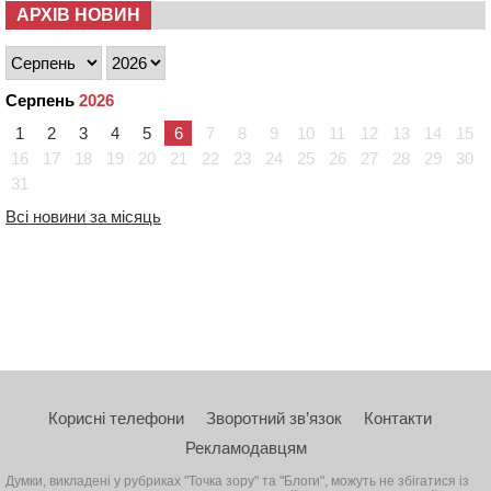
АРХІВ НОВИН
Серпень
2026
1
2
3
4
5
6
7
8
9
10
11
12
13
14
15
16
17
18
19
20
21
22
23
24
25
26
27
28
29
30
31
Всі новини за місяць
Корисні телефони
Зворотний зв’язок
Контакти
Рекламодавцям
Думки, викладені у рубриках "Точка зору" та "Блоги", можуть не збігатися із