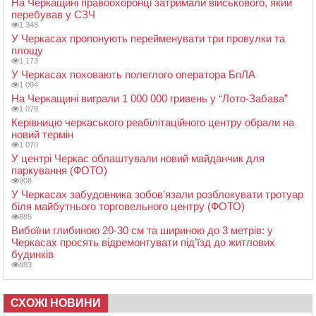
На Черкащині правоохоронці затримали військового, який
перебував у СЗЧ
1 348
У Черкасах пропонують перейменувати три провулки та
площу
1 173
У Черкасах поховають полеглого оператора БпЛА
1 094
На Черкащині виграли 1 000 000 гривень у “Лото-Забава”
1 078
Керівницю черкаського реабілітаційного центру обрали на
новий термін
1 070
У центрі Черкас облаштували новий майданчик для
паркування (ФОТО)
908
У Черкасах забудовника зобов’язали розблокувати тротуар
біля майбутнього торговельного центру (ФОТО)
885
Вибоїни глибиною 20-30 см та шириною до 3 метрів: у
Черкасах просять відремонтувати під’їзд до житлових
будинків
883
СХОЖІ НОВИНИ