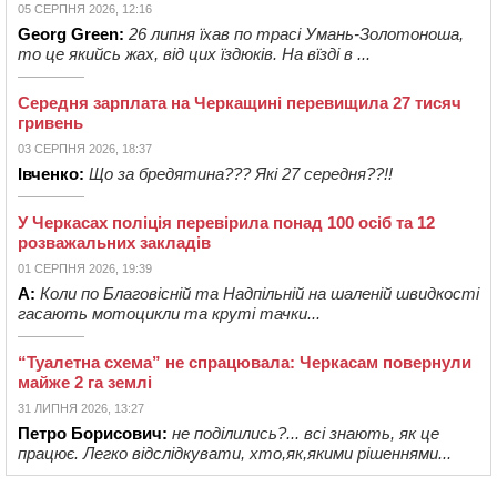
05 СЕРПНЯ 2026, 12:16
Georg Green:
26 липня їхав по трасі Умань-Золотоноша,
то це якийсь жах, від цих їздюків. На вїзді в ...
Середня зарплата на Черкащині перевищила 27 тисяч
гривень
03 СЕРПНЯ 2026, 18:37
Івченко:
Що за бредятина??? Які 27 середня??!!
У Черкасах поліція перевірила понад 100 осіб та 12
розважальних закладів
01 СЕРПНЯ 2026, 19:39
А:
Коли по Благовісній та Надпільній на шаленій швидкості
гасають мотоцикли та круті тачки...
“Туалетна схема” не спрацювала: Черкасам повернули
майже 2 га землі
31 ЛИПНЯ 2026, 13:27
Петро Борисович:
не поділились?... всі знають, як це
працює. Легко відслідкувати, хто,як,якими рішеннями...