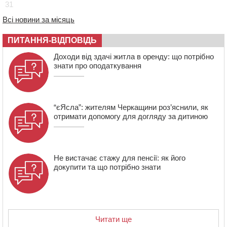
31
обрали на новий термін
Всі новини за місяць
08:11
Вчителька зі Сміли увійшла до півфіналу Global
Teacher Prize Ukraine 2026
ПИТАННЯ-ВІДПОВІДЬ
07:29
По 5 тисяч гривень на підготовку до школи: як
оформити “Пакунок школяра”
Доходи від здачі житла в оренду: що потрібно
знати про оподаткування
“єЯсла”: жителям Черкащини роз’яснили, як
отримати допомогу для догляду за дитиною
Не вистачає стажу для пенсії: як його
докупити та що потрібно знати
Читати ще