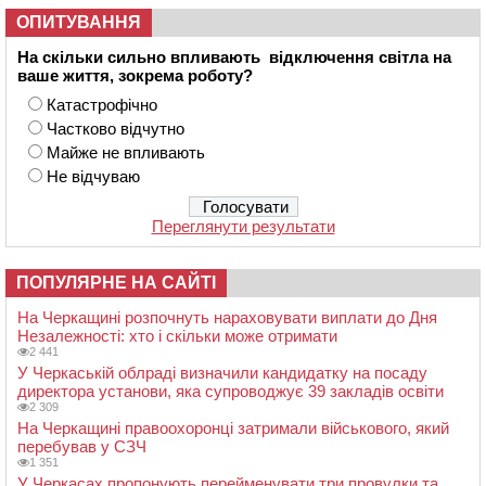
ОПИТУВАННЯ
На скільки сильно впливають відключення світла на
ваше життя, зокрема роботу?
Катастрофічно
Частково відчутно
Майже не впливають
Не відчуваю
Переглянути результати
ПОПУЛЯРНЕ НА САЙТІ
На Черкащині розпочнуть нараховувати виплати до Дня
Незалежності: хто і скільки може отримати
2 441
У Черкаській облраді визначили кандидатку на посаду
директора установи, яка супроводжує 39 закладів освіти
2 309
На Черкащині правоохоронці затримали військового, який
перебував у СЗЧ
1 351
У Черкасах пропонують перейменувати три провулки та