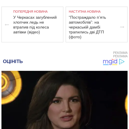
ПОПЕРЕДНЯ НОВИНА
НАСТУПНА НОВИНА
У Черкасах загублений
“Постраждало п’ять
хлопчик ледь не
автомобілів”: на
втрапив під колеса
черкаській дамбі
автівки (відео)
трапились дві ДТП
(фото)
РЕКЛАМА
РЕКЛАМА