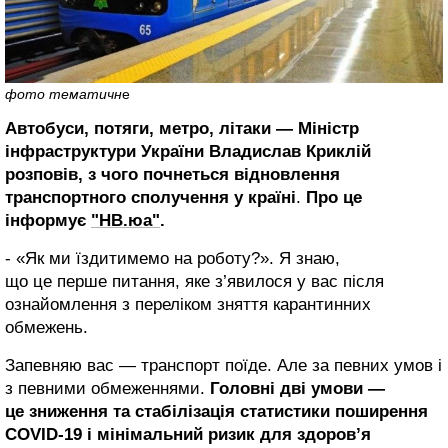
фото тематичн
е
Автобуси, потяги, метро, літаки — Міністр
інфраструктури України Владислав Криклій
розповів, з чого почнеться відновлення
транспортного сполучення у країні
.
Про це
інформує
"НВ.юа"
.
- «Як ми їздитимемо на роботу?». Я знаю,
що це перше питання, яке з’явилося у вас після
ознайомлення з переліком зняття карантинних
обмежень.
Запевняю вас — транспорт поїде. Але за певних умов і
з певними обмеженнями.
Головні дві умови —
це зниження та стабілізація статистики поширення
COVID-19 і мінімальний ризик для здоров’я