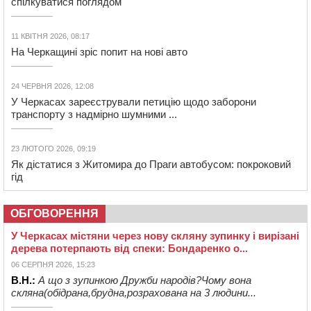
спілкуватися поглядом
11 КВІТНЯ 2026, 08:17
На Черкащині зріс попит на нові авто
24 ЧЕРВНЯ 2026, 12:08
У Черкасах зареєстрували петицію щодо заборони
транспорту з надмірно шумними ...
23 ЛЮТОГО 2026, 09:19
Як дістатися з Житомира до Праги автобусом: покроковий
гід
ОБГОВОРЕННЯ
У Черкасах містяни через нову скляну зупинку і вирізані
дерева потерпають від спеки: Бондаренко о...
06 СЕРПНЯ 2026, 15:23
В.Н.:
А що з зупинкою Дружби народів?Чому вона
скляна(обідрана,брудна,розрахована на 3 людини...