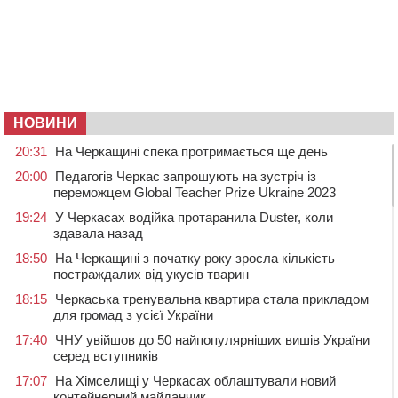
НОВИНИ
20:31
На Черкащині спека протримається ще день
20:00
Педагогів Черкас запрошують на зустріч із
переможцем Global Teacher Prize Ukraine 2023
19:24
У Черкасах водійка протаранила Duster, коли
здавала назад
18:50
На Черкащині з початку року зросла кількість
постраждалих від укусів тварин
18:15
Черкаська тренувальна квартира стала прикладом
для громад з усієї України
17:40
ЧНУ увійшов до 50 найпопулярніших вишів України
серед вступників
17:07
На Хімселищі у Черкасах облаштували новий
контейнерний майданчик