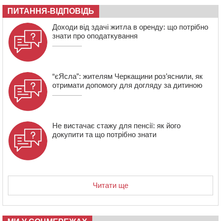
05 СЕРПНЯ 2026, СЕРЕДА
ПИТАННЯ-ВІДПОВІДЬ
20:28
Наступні два дні на Черкащині прогнозують пік
Доходи від здачі житла в оренду: що потрібно
африканського “пекла”
знати про оподаткування
“єЯсла”: жителям Черкащини роз’яснили, як
отримати допомогу для догляду за дитиною
Не вистачає стажу для пенсії: як його
докупити та що потрібно знати
Читати ще