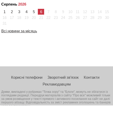
Серпень
2026
1
2
3
4
5
6
7
8
9
10
11
12
13
14
15
16
17
18
19
20
21
22
23
24
25
26
27
28
29
30
31
Всі новини за місяць
Корисні телефони
Зворотний зв’язок
Контакти
Рекламодавцям
Думки, викладені у рубриках "Точка зору" та "Блоги", можуть не збігатися із
поглядами редакції. Передрук матеріалів з сайту "Про все" можливий тільки
за умов розміщення у тексті прямого і активного посилання на сайт не далі
першого абзацу. Відповідальність за зміст рекламних оголошень та банерів
несе рекламодавець
© 2026, Всі права захищені