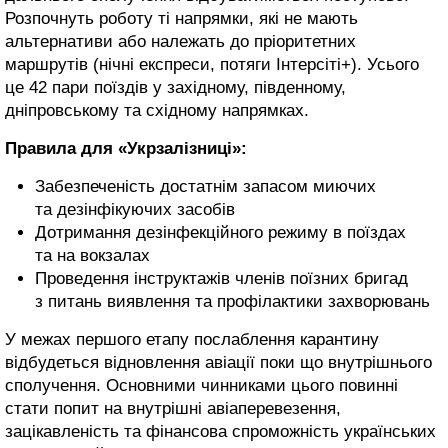
Розпочнуть роботу ті напрямки, які не мають
альтернативи або належать до пріоритетних
маршрутів (нічні експреси, потяги Інтерсіті+). Усього
це 42 пари поїздів у західному, південному,
дніпровському та східному напрямках.
Правила для «Укрзалізниці»:
Забезпеченість достатнім запасом миючих
та дезінфікуючих засобів
Дотримання дезінфекційного режиму в поїздах
та на вокзалах
Проведення інструктажів членів поїзних бригад
з питань виявлення та профілактики захворювань
У межах першого етапу послаблення карантину
відбудеться відновлення авіації поки що внутрішнього
сполучення. Основними чинниками цього повинні
стати попит на внутрішні авіаперевезення,
зацікавленість та фінансова спроможність українських