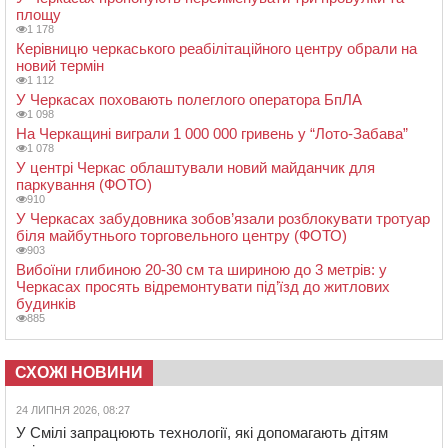
площу
1 178
Керівницю черкаського реабілітаційного центру обрали на
новий термін
1 112
У Черкасах поховають полеглого оператора БпЛА
1 098
На Черкащині виграли 1 000 000 гривень у “Лото-Забава”
1 078
У центрі Черкас облаштували новий майданчик для
паркування (ФОТО)
910
У Черкасах забудовника зобов’язали розблокувати тротуар
біля майбутнього торговельного центру (ФОТО)
903
Вибоїни глибиною 20-30 см та шириною до 3 метрів: у
Черкасах просять відремонтувати під’їзд до житлових
будинків
885
СХОЖІ НОВИНИ
24 ЛИПНЯ 2026, 08:27
У Смілі запрацюють технології, які допомагають дітям