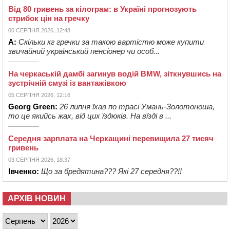
Від 80 гривень за кілограм: в Україні прогнозують
стрибок цін на гречку
06 СЕРПНЯ 2026, 12:48
А:
Скільки кг гречки за такою вартістю може купити
звичайний український пенсіонер чи особ...
На черкаській дамбі загинув водій BMW, зіткнувшись на
зустрічній смузі із вантажівкою
05 СЕРПНЯ 2026, 12:16
Georg Green:
26 липня їхав по трасі Умань-Золотоноша,
то це якийсь жах, від цих їздюків. На вїзді в ...
Середня зарплата на Черкащині перевищила 27 тисяч
гривень
03 СЕРПНЯ 2026, 18:37
Івченко:
Що за бредятина??? Які 27 середня??!!
АРХІВ НОВИН