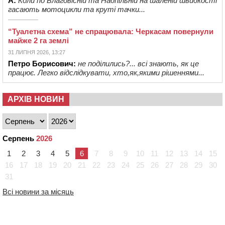
А:
Коли по Благовісній та Надпільній на шаленій швидкості
гасають мотоцикли та круті тачки...
“Туалетна схема” не спрацювала: Черкасам повернули
майже 2 га землі
31 ЛИПНЯ 2026, 13:27
Петро Борисович:
не поділились?... всі знають, як це
працює. Легко відслідкувати, хто,як,якими рішеннями...
АРХІВ НОВИН
Серпень
2026
1
2
3
4
5
6
7
8
9
10
11
12
13
14
15
16
17
18
19
20
21
22
23
24
25
26
27
28
29
30
31
Всі новини за місяць