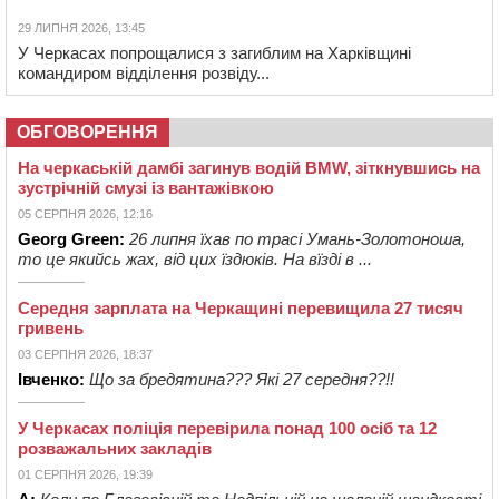
29 ЛИПНЯ 2026, 13:45
У Черкасах попрощалися з загиблим на Харківщині
командиром відділення розвіду...
ОБГОВОРЕННЯ
На черкаській дамбі загинув водій BMW, зіткнувшись на
зустрічній смузі із вантажівкою
05 СЕРПНЯ 2026, 12:16
Georg Green:
26 липня їхав по трасі Умань-Золотоноша,
то це якийсь жах, від цих їздюків. На вїзді в ...
Середня зарплата на Черкащині перевищила 27 тисяч
гривень
03 СЕРПНЯ 2026, 18:37
Івченко:
Що за бредятина??? Які 27 середня??!!
У Черкасах поліція перевірила понад 100 осіб та 12
розважальних закладів
01 СЕРПНЯ 2026, 19:39