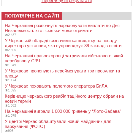
Переглянути результати
ПОПУЛЯРНЕ НА САЙТІ
На Черкащині розпочнуть нараховувати виплати до Дня
Незалежності: хто і скільки може отримати
2 437
У Черкаській облраді визначили кандидатку на посаду
директора установи, яка супроводжує 39 закладів освіти
2 305
На Черкащині правоохоронці затримали військового, який
перебував у СЗЧ
1 349
У Черкасах пропонують перейменувати три провулки та
площу
1 174
У Черкасах поховають полеглого оператора БпЛА
1 095
Керівницю черкаського реабілітаційного центру обрали на
новий термін
1 082
На Черкащині виграли 1 000 000 гривень у “Лото-Забава”
1 078
У центрі Черкас облаштували новий майданчик для
паркування (ФОТО)
908