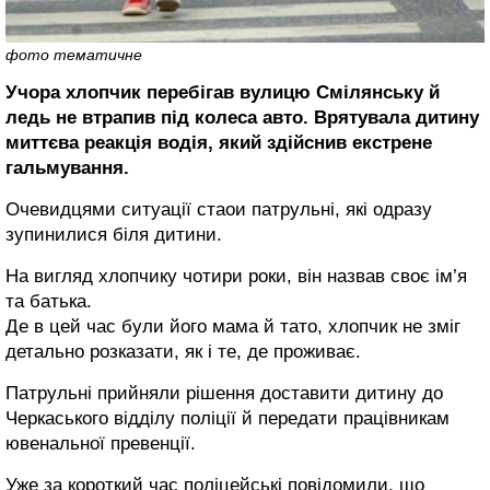
фото тематичне
Учора хлопчик перебігав вулицю Смілянську й
ледь не втрапив під колеса авто. Врятувала дитину
миттєва реакція водія, який здійснив екстрене
гальмування.
Очевидцями ситуації стаои патрульні, які одразу
зупинилися біля дитини.
На вигляд хлопчику чотири роки, він назвав своє ім’я
та батька.
Де в цей час були його мама й тато, хлопчик не зміг
детально розказати, як і те, де проживає.
Патрульні прийняли рішення доставити дитину до
Черкаського відділу поліції й передати працівникам
ювенальної превенції.
Уже за короткий час поліцейські повідомили, що