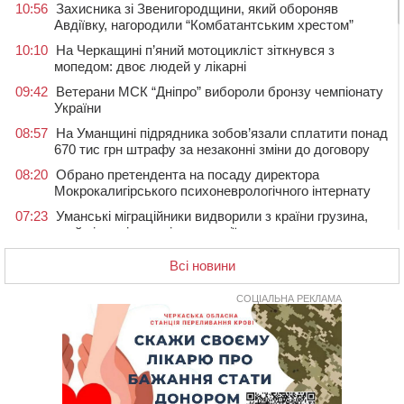
10:56
Захисника зі Звенигородщини, який обороняв
Авдіївку, нагородили “Комбатантським хрестом”
10:10
На Черкащині п’яний мотоцикліст зіткнувся з
мопедом: двоє людей у лікарні
09:42
Ветерани МСК “Дніпро” вибороли бронзу чемпіонату
України
08:57
На Уманщині підрядника зобов’язали сплатити понад
670 тис грн штрафу за незаконні зміни до договору
08:20
Обрано претендента на посаду директора
Мокрокалигірського психоневрологічного інтернату
07:23
Уманські міграційники видворили з країни грузина,
який відсидів термін у колонії
05 СЕРПНЯ 2026, СЕРЕДА
Всі новини
20:28
Наступні два дні на Черкащині прогнозують пік
африканського “пекла”
СОЦІАЛЬНА РЕКЛАМА
19:30
Проєкт просторового розвитку Корсунь-
Шевченківської громади рекомендували до
погодження
18:45
У Звенигородці влада заборонила проводити масові
заходи