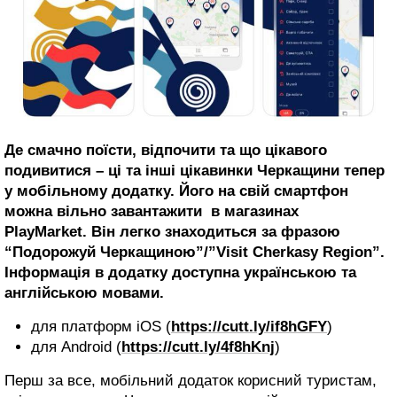
Де смачно поїсти, відпочити та що цікавого
подивитися – ці та інші цікавинки Черкащини тепер
у мобільному додатку. Його на свій смартфон
можна вільно завантажити в магазинах
PlayMarket. Він легко знаходиться за фразою
“Подорожуй Черкащиною”/”Visit Cherkasy Region”.
Інформація в додатку доступна українською та
англійською мовами.
для платформ iOS (
https://cutt.ly/if8hGFY
)
для Android (
https://cutt.ly/4f8hKnj
)
Перш за все, мобільний додаток корисний туристам,