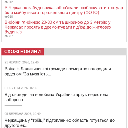
912
У Черкасах забудовника зобов’язали розблокувати тротуар
біля майбутнього торговельного центру (ФОТО)
910
Вибоїни глибиною 20-30 см та шириною до 3 метрів: у
Черкасах просять відремонтувати під’їзд до житлових
будинків
887
СХОЖІ НОВИНИ
21 ЧЕРВНЯ 2026, 19:46
Воїна із Ладижинської громади посмертно нагородили
орденом “За мужність...
01 КВІТНЯ 2026, 16:06
Від сьогодні на водоймах України стартує нерестова
заборона
05 БЕРЕЗНЯ 2026, 10:49
Черкащина у “трійці” підтоплених: область готується до
другого ет...