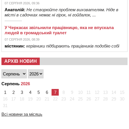
07 СЕРПНЯ 2026, 09:36
Анатолій:
Не створюйте проблем вихователям. Ніде в
місті в садочках немає ні гірок, ні гойдалок, ...
У Черкасах звільнили працівницю, яка не впускала
людей в громадський туалет
07 СЕРПНЯ 2026, 08:39
містянин:
керівники підбирають працівників подобію собі
АРХІВ НОВИН
Серпень
2026
1
2
3
4
5
6
7
8
9
10
11
12
13
14
15
16
17
18
19
20
21
22
23
24
25
26
27
28
29
30
31
Всі новини за місяць