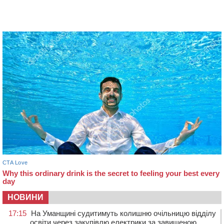
НОВИНИ
17:15
На Уманщині судитимуть колишню очільницю відділу
освіти через закупівлю електрики за завищеною