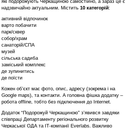
які подорожують Черкащиною самостійно, а зараз це є
надзвичайно актуальним. Містить
10 категорій
:
активний відпочинок
варто побачити
парк/сквер
собор/храм
санаторій/СПА
музей
сільська садиба
заміський комплекс
де зупинитись
де поїсти
Кожен об’єкт має фото, опис, адресу (зокрема і на
Google maps), та контакти. А головна фішка додатку –
робота offline, тобто без підключення до Internet.
Додаток “Подорожуй Черкащиною” з’явився завдяки
співпраці Департаменту регіонального розвитку
Черкаської ОДА та ІТ-компанії Everlabs. Важливо