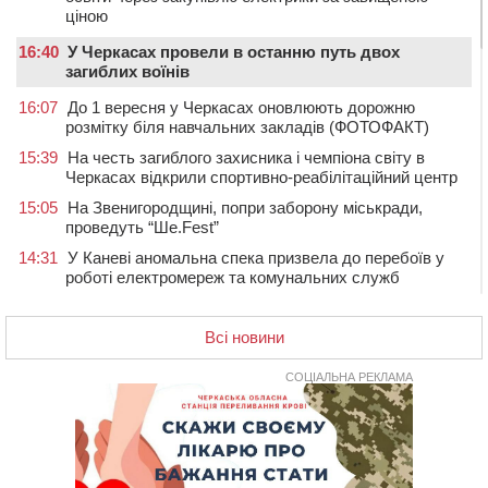
ціною
16:40
У Черкасах провели в останню путь двох
загиблих воїнів
16:07
До 1 вересня у Черкасах оновлюють дорожню
розмітку біля навчальних закладів (ФОТОФАКТ)
15:39
На честь загиблого захисника і чемпіона світу в
Черкасах відкрили спортивно-реабілітаційний центр
15:05
На Звенигородщині, попри заборону міськради,
проведуть “Ше.Fest”
14:31
У Каневі аномальна спека призвела до перебоїв у
роботі електромереж та комунальних служб
14:02
На Черкащині намолотили перший мільйон тонн
зерна нового врожаю
Всі новини
13:40
На Кам’янщині сталася масштабна пожежа
сміттєзвалища
СОЦІАЛЬНА РЕКЛАМА
13:26
На Черкащині сьогодні очікують грози, зливи, град та
шквали до 22 м/с
12:50
Внаслідок падіння вертольота загинув 28-річний
захисник зі Сміли