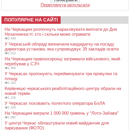
Переглянути результати
ПОПУЛЯРНЕ НА САЙТІ
На Черкащині розпочнуть нараховувати виплати до Дня
Незалежності: хто і скільки може отримати
2 449
У Черкаській облраді визначили кандидатку на посаду
директора установи, яка супроводжує 39 закладів освіти
2 313
На Черкащині правоохоронці затримали військового, який
перебував у СЗЧ
1 356
У Черкасах пропонують перейменувати три провулки та
площу
1 183
Керівницю черкаського реабілітаційного центру обрали на
новий термін
1 126
У Черкасах поховають полеглого оператора БпЛА
1 104
На Черкащині виграли 1 000 000 гривень у “Лото-Забава”
1 082
У центрі Черкас облаштували новий майданчик для
паркування (ФОТО)