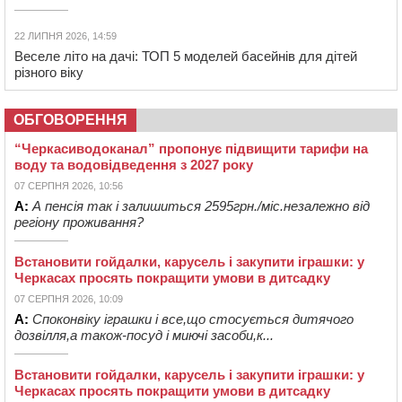
22 ЛИПНЯ 2026, 14:59
Веселе літо на дачі: ТОП 5 моделей басейнів для дітей
різного віку
ОБГОВОРЕННЯ
“Черкасиводоканал” пропонує підвищити тарифи на
воду та водовідведення з 2027 року
07 СЕРПНЯ 2026, 10:56
А:
А пенсія так і залишиться 2595грн./міс.незалежно від
регіону проживання?
Встановити гойдалки, карусель і закупити іграшки: у
Черкасах просять покращити умови в дитсадку
07 СЕРПНЯ 2026, 10:09
А:
Споконвіку іграшки і все,що стосується дитячого
дозвілля,а також-посуд і миючі засоби,к...
Встановити гойдалки, карусель і закупити іграшки: у
Черкасах просять покращити умови в дитсадку