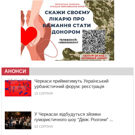
рада
10:40
У Вільшанській громаді попрощалися із
захисником, який помер від тяжких поранень
09:59
Всі опинилися в кюветі: у Будищі зіткнулися два
автомобілі та мотоцикл
09:20
На Черкащині боржникам за електроенергію
нарахують 3% річних та інфляційні втрати
08:22
Черкащина серед лідерів за кількістю штрафів для
підприємств через неподання даних про транспорт до
ТЦК
АНОНСИ
07:35
Черкаси прийматимуть Український урбаністичний
Черкаси прийматимуть Український
форум: реєстрація
урбаністичний форум: реєстрація
09 СЕРПНЯ 2026, НЕДІЛЯ
10 СЕРПНЯ
19:08
На Чорнобаївщині конфіскували землю на користь
держави, але оренду не припинили: прокуратура
звернулася до суду
У Черкасах відбудуться зйомки
17:27
У Черкасах триває завершальний етап прийому заяв
гумористичного шоу “Двіж: Розгони” ...
на літній відпочинок дітей пільгових категорій
03 СЕРПНЯ
15:32
«Будеш пожежним!»: рятувальник з Умані про