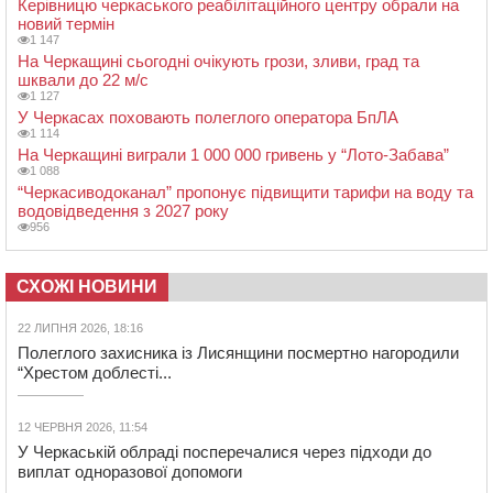
Керівницю черкаського реабілітаційного центру обрали на
новий термін
1 147
На Черкащині сьогодні очікують грози, зливи, град та
шквали до 22 м/с
1 127
У Черкасах поховають полеглого оператора БпЛА
1 114
На Черкащині виграли 1 000 000 гривень у “Лото-Забава”
1 088
“Черкасиводоканал” пропонує підвищити тарифи на воду та
водовідведення з 2027 року
956
СХОЖІ НОВИНИ
22 ЛИПНЯ 2026, 18:16
Полеглого захисника із Лисянщини посмертно нагородили
“Хрестом доблесті...
12 ЧЕРВНЯ 2026, 11:54
У Черкаській облраді посперечалися через підходи до
виплат одноразової допомоги