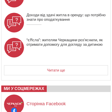
16:07
У Черкасах за ніч виявили 15 порушників
комендантської години та 10 нетверезих водіїв
Доходи від здачі житла в оренду: що потрібно
знати про оподаткування
“єЯсла”: жителям Черкащини роз’яснили, як
отримати допомогу для догляду за дитиною
Читати ще
МИ У СОЦМЕРЕЖАХ
Сторінка Facebook