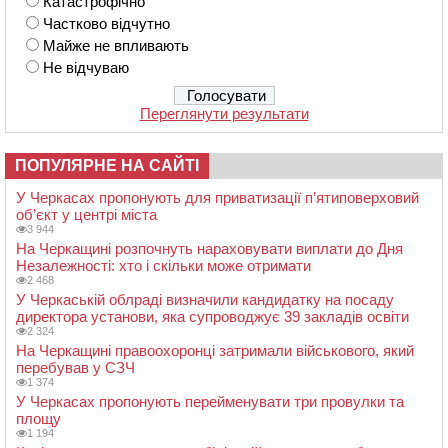
Катастрофічно
Частково відчутно
Майже не впливають
Не відчуваю
Переглянути результати
ПОПУЛЯРНЕ НА САЙТІ
У Черкасах пропонують для приватизації п’ятиповерховий
об’єкт у центрі міста
3 944
На Черкащині розпочнуть нараховувати виплати до Дня
Незалежності: хто і скільки може отримати
2 468
У Черкаській облраді визначили кандидатку на посаду
директора установи, яка супроводжує 39 закладів освіти
2 324
На Черкащині правоохоронці затримали військового, який
перебував у СЗЧ
1 374
У Черкасах пропонують перейменувати три провулки та
площу
1 194