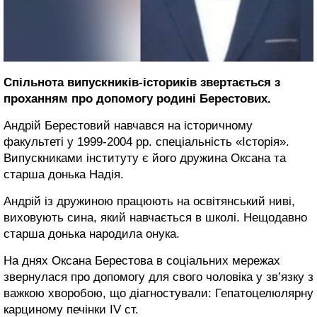
Спільнота випускників-істориків звертається з
проханням про допомогу родині Берестових.
Андрій Берестовий навчався на історичному
факультеті у 1999-2004 рр. спеціальність «Історія».
Випускниками інституту є його дружина Оксана та
старша донька Надія.
Андрій із дружиною працюють на освітянський ниві,
виховують сина, який навчається в школі. Нещодавно
старша донька народила онука.
На днях Оксана Берестова в соціальних мережах
звернулася про допомогу для свого чоловіка у зв’язку з
важкою хворобою, що діагностували: Гепатоцелюлярну
карциному печінки IV ст.