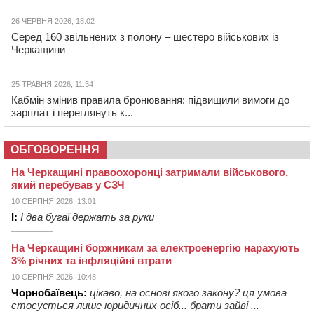
26 ЧЕРВНЯ 2026, 18:02
Серед 160 звільнених з полону – шестеро військових із
Черкащини
25 ТРАВНЯ 2026, 11:34
Кабмін змінив правила бронювання: підвищили вимоги до
зарплат і переглянуть к...
ОБГОВОРЕННЯ
На Черкащині правоохоронці затримали військового,
який перебував у СЗЧ
10 СЕРПНЯ 2026, 13:01
І:
І два бугаї держать за руки
На Черкащині боржникам за електроенергію нарахують
3% річних та інфляційні втрати
10 СЕРПНЯ 2026, 10:48
Чорнобаївець:
цікаво, на основі якого закону? ця умова
стосується лише юридичних осіб... брати зайві ...