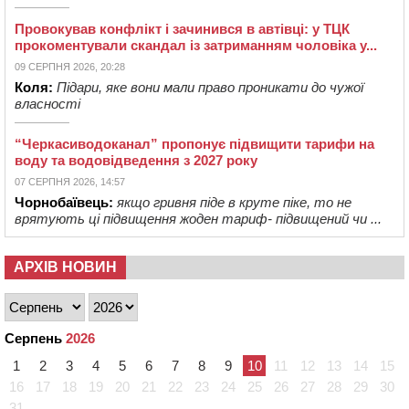
Провокував конфлікт і зачинився в автівці: у ТЦК
прокоментували скандал із затриманням чоловіка у...
09 СЕРПНЯ 2026, 20:28
Коля:
Підари, яке вони мали право проникати до чужої
власності
“Черкасиводоканал” пропонує підвищити тарифи на
воду та водовідведення з 2027 року
07 СЕРПНЯ 2026, 14:57
Чорнобаївець:
якщо гривня піде в круте піке, то не
врятують ці підвищення жоден тариф- підвищений чи ...
АРХІВ НОВИН
Серпень
2026
1
2
3
4
5
6
7
8
9
10
11
12
13
14
15
16
17
18
19
20
21
22
23
24
25
26
27
28
29
30
31