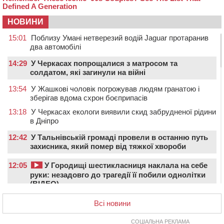
НОВИНИ
15:01
Поблизу Умані нетверезий водій Jaguar протаранив
два автомобілі
14:29
У Черкасах попрощалися з матросом та
солдатом, які загинули на війні
13:54
У Жашкові чоловік погрожував людям гранатою і
зберігав вдома схрон боєприпасів
13:18
У Черкасах екологи виявили скид забрудненої рідини
в Дніпро
12:42
У Тальнівській громаді провели в останню путь
захисника, який помер від тяжкої хвороби
12:05
У Городищі шестикласниця наклала на себе
руки: незадовго до трагедії її побили однолітки
(ВІДЕО)
12:00
Учителя Черкаської гімназії №31 відзначили Премією
Всі новини
Кабміну
СОЦІАЛЬНА РЕКЛАМА
11:19
На Черкащині запрацювала Мистецько-краєзнавча