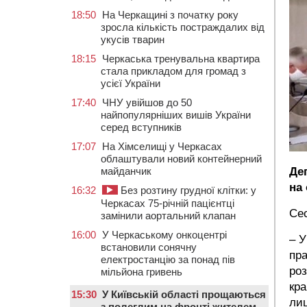
18:50
На Черкащині з початку року
зросла кількість постраждалих від
укусів тварин
18:15
Черкаська тренувальна квартира
стала прикладом для громад з
усієї України
17:40
ЧНУ увійшов до 50
найпопулярніших вишів України
серед вступників
17:07
На Хімселищі у Черкасах
облаштували новий контейнерний
Де
майданчик
на
16:32
Без розтину грудної клітки: у
Черкасах 75-річній пацієнтці
Сес
замінили аортальний клапан
16:00
У Черкаському онкоцентрі
– У
встановили сонячну
пра
електростанцію за понад пів
ро
мільйона гривень
кра
15:30
У Київській області прощаються
лиш
з полеглим на фронті жителем