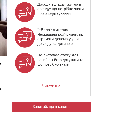
Доходи від здачі житла в
оренду: що потрібно знати
про оподаткування
“єЯсла”: жителям
Черкащини роз’яснили, як
отримати допомогу для
догляду за дитиною
Не вистачає стажу для
пенсії: як його докупити та
ся
що потрібно знати
Читати ще
в
у
Запитай, що цікавить