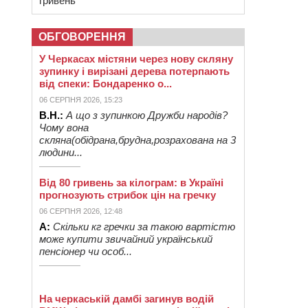
гривень
ОБГОВОРЕННЯ
У Черкасах містяни через нову скляну
зупинку і вирізані дерева потерпають
від спеки: Бондаренко о...
06 СЕРПНЯ 2026, 15:23
В.Н.:
А що з зупинкою Дружби народів?
Чому вона
скляна(обідрана,брудна,розрахована на 3
людини...
Від 80 гривень за кілограм: в Україні
прогнозують стрибок цін на гречку
06 СЕРПНЯ 2026, 12:48
А:
Скільки кг гречки за такою вартістю
може купити звичайний український
пенсіонер чи особ...
На черкаській дамбі загинув водій