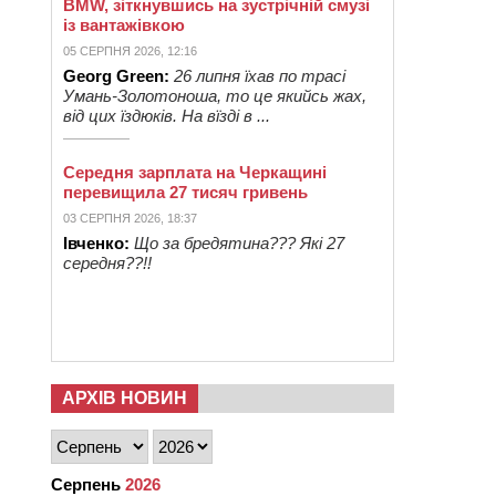
BMW, зіткнувшись на зустрічній смузі
із вантажівкою
05 СЕРПНЯ 2026, 12:16
Georg Green:
26 липня їхав по трасі
Умань-Золотоноша, то це якийсь жах,
від цих їздюків. На вїзді в ...
Середня зарплата на Черкащині
перевищила 27 тисяч гривень
03 СЕРПНЯ 2026, 18:37
Івченко:
Що за бредятина??? Які 27
середня??!!
АРХІВ НОВИН
Серпень
2026