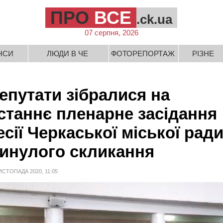
ПРО
ВСЕ
.ck.ua
07 серпня, 2026
НСИ
ЛЮДИ В ЧЕ
ФОТОРЕПОРТАЖ
РІЗНЕ
епутати зібралися на
станнє пленарне засідання
есії Черкаської міської рад
инулого скликання
ИСТОПАДА 2020, 11:05