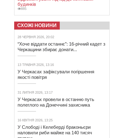
будинків
885
СХОЖІ НОВИНИ
28 ЧЕРВНЯ 2026, 20:02
“Хоче віддати останнє”: 16-річний кадет з
Черкащини збирає донати...
13 ТРАВНЯ 2026, 13:16
У Черкасах зафіксували погіршення
якості повітря
31 ЛИПНЯ 2026, 13:17
У Черкасах провели в останню путь
полеглого на Донеччині захисника
16 КВІТНЯ 2026, 13:25
У Слободі і Келеберді браконьєри
наловили риби майже на 140 тисяч