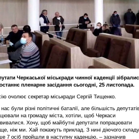
путати Черкаської міськради чинної каденції зібрали
 останнє пленарне засідання
сьогодні, 25 листопада.
ію очолює секретар міськради Сергій Тищенко.
 нас були різні політичні баталії, але більшість депутаті
цювали на громаду міста, хотіли, щоб Черкаси
звивалися. Хочу, щоб майбутні депутати попрацювати
ще, ніж ми. Хай покажуть приклад. З нині діючого склад
е 7 осіб пройшли в наступну каденцію, – зазначив