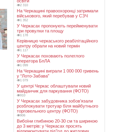
освіти
2 310
На Черкащині правоохоронці затримали
військового, який перебував у СЗЧ
1 352
У Черкасах пропонують перейменувати
три провулки та площу
1 178
Керівницю черкаського реабілітаційного
центру обрали на новий термін
1 117
У Черкасах поховають полеглого
оператора БпЛА
1 099
На Черкащині виграли 1 000 000 гривень
у “Лото-Забава”
1 079
У центрі Черкас облаштували новий
майданчик для паркування (ФОТО)
910
У Черкасах забудовника зобов’язали
розблокувати тротуар біля майбутнього
торговельного центру (ФОТО)
906
Вибоїни глибиною 20-30 см та шириною
до 3 метрів: у Черкасах просять
відремонтувати під’їзд до житлових