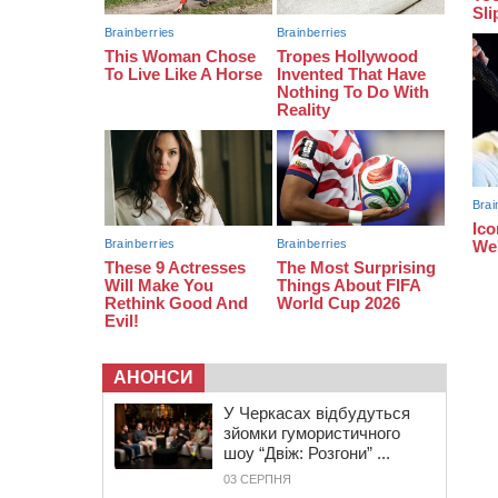
тис грн штрафу за незаконні зміни
до договору
08:20
Обрано претендента на посаду
директора Мокрокалигірського
психоневрологічного інтернату
07:23
Уманські міграційники видворили з
країни грузина, який відсидів
термін у колонії
АНОНСИ
У Черкасах відбудуться
зйомки гумористичного
шоу “Двіж: Розгони” ...
03 СЕРПНЯ