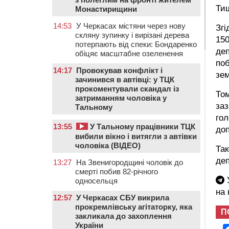
Ти
Монастирищини
14:53
У Черкасах містяни через нову
Згі
скляну зупинку і вирізані дерева
150
потерпають від спеки: Бондаренко
деп
обіцяє масштабне озеленення
по
14:17
Провокував конфлікт і
зе
зачинився в автівці: у ТЦК
прокоментували скандал із
Том
затриманням чоловіка у
заз
Тальному
гол
13:55
У Тальному працівники ТЦК
доп
вибили вікно і витягли з автівки
чоловіка (ВІДЕО)
Так
деп
13:27
На Звенигородщині чоловік до
смерті побив 82-річного
У
односельця
на
12:57
У Черкасах СБУ викрила
прокремлівську агітаторку, яка
П
закликала до захоплення
України