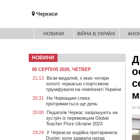
Черкаси
НОВИНИ
ВІЙНА В УКРАЇНІ
АНО
Д
НОВИНИ
о
06 СЕРПНЯ 2026, ЧЕТВЕР
21:13
Вісім медалей, з яких чотири
с
золоті: черкаські спортсмени
тріумфували на чемпіонаті України
м
20:31
На Черкащині спека
протримається ще день
25 Л
20:00
Педагогів Черкас запрошують на
зустріч із переможцем Global
Teacher Prize Ukraine 2023
19:24
У Черкасах водійка протаранила
Duster, коли здавала назад