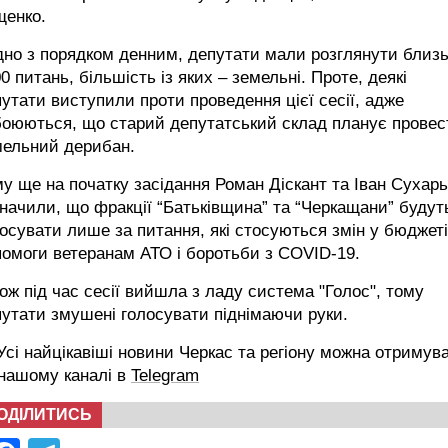
щенко.
дно з порядком денним, депутати мали розглянути близ
0 питань, більшість із яких – земельні. Проте, деякі
утати виступили проти проведення цієї сесії, адже
боюються, що старий депутатський склад планує провес
мельний дерибан.
у ще на початку засідання Роман Діскант та Іван Сухар
начили, що фракції “Батьківщина” та “Черкащани” будут
осувати лише за питання, які стосуються змін у бюджеті
омоги ветеранам АТО і боротьби з COVID-19.
ож під час сесії вийшла з ладу система "Голос", тому
утати змушені голосувати піднімаючи руки.
сі найцікавіші новини Черкас та регіону можна отримув
 нашому каналі в
Telegram
ОДІЛИТИСЬ