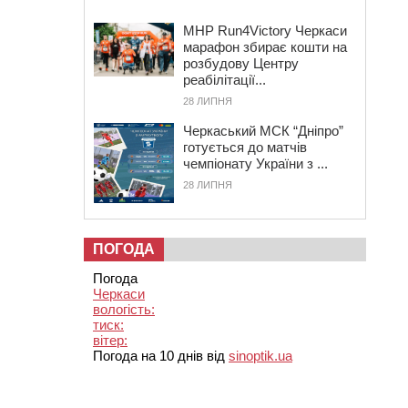
MHP Run4Victory Черкаси
марафон збирає кошти на
розбудову Центру
реабілітації...
28 ЛИПНЯ
Черкаський МСК “Дніпро”
готується до матчів
чемпіонату України з ...
28 ЛИПНЯ
ПОГОДА
Погода
Черкаси
вологість:
тиск:
вітер:
Погода на 10 днів від
sinoptik.ua