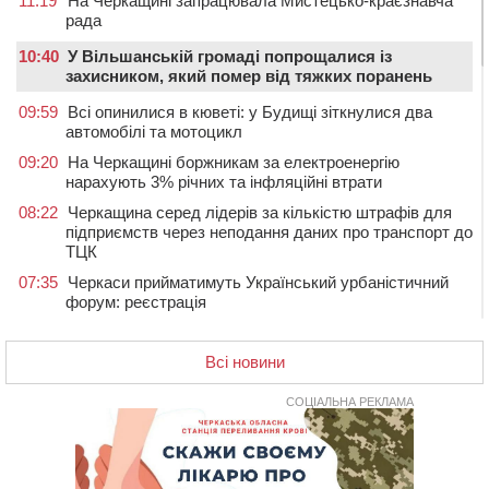
11:19
На Черкащині запрацювала Мистецько-краєзнавча
рада
10:40
У Вільшанській громаді попрощалися із
захисником, який помер від тяжких поранень
09:59
Всі опинилися в кюветі: у Будищі зіткнулися два
автомобілі та мотоцикл
09:20
На Черкащині боржникам за електроенергію
нарахують 3% річних та інфляційні втрати
08:22
Черкащина серед лідерів за кількістю штрафів для
підприємств через неподання даних про транспорт до
ТЦК
07:35
Черкаси прийматимуть Український урбаністичний
форум: реєстрація
09 СЕРПНЯ 2026, НЕДІЛЯ
Всі новини
19:08
На Чорнобаївщині конфіскували землю на користь
держави, але оренду не припинили: прокуратура
звернулася до суду
СОЦІАЛЬНА РЕКЛАМА
17:27
У Черкасах триває завершальний етап прийому заяв
на літній відпочинок дітей пільгових категорій
15:32
«Будеш пожежним!»: рятувальник з Умані про