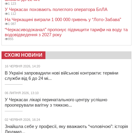
1 123
У Черкасах поховають полеглого оператора БпЛА
1 112
На Черкащині виграли 1 000 000 гривень у “Лото-Забава”
1 087
“Черкасиводоканал” пропонує підвищити тарифи на воду та
водовідведення з 2027 року
955
СХОЖІ НОВИНИ
16 ЧЕРВНЯ 2026, 14:20
В Україні запровадили нові військові контракти: терміни
служби від 6 до 24 мі...
06 ЛИПНЯ 2026, 13:10
У Черкасах лікарі перинатального центру успішно
прооперували вагітну з тяжкою...
02 ЧЕРВНЯ 2026, 16:24
Знайшла себе у професії, яку вважають “чоловічою”: історія
Людмил...