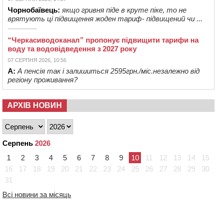
Чорнобаївець:
якщо гривня піде в круте піке, то не
врятують ці підвищення жоден тариф- підвищений чи ...
“Черкасиводоканал” пропонує підвищити тарифи на
воду та водовідведення з 2027 року
07 СЕРПНЯ 2026, 10:56
А:
А пенсія так і залишиться 2595грн./міс.незалежно від
регіону проживання?
АРХІВ НОВИН
Серпень
2026
1
2
3
4
5
6
7
8
9
10
11
12
13
14
15
16
17
18
19
20
21
22
23
24
25
26
27
28
29
30
31
Всі новини за місяць