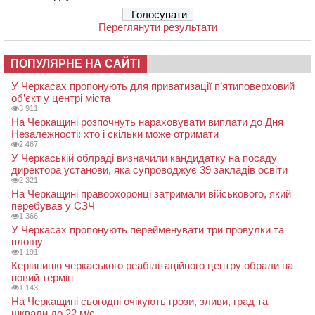
Переглянути результати
ПОПУЛЯРНЕ НА САЙТІ
У Черкасах пропонують для приватизації п’ятиповерховий
об’єкт у центрі міста
3 911
На Черкащині розпочнуть нараховувати виплати до Дня
Незалежності: хто і скільки може отримати
2 467
У Черкаській облраді визначили кандидатку на посаду
директора установи, яка супроводжує 39 закладів освіти
2 321
На Черкащині правоохоронці затримали військового, який
перебував у СЗЧ
1 366
У Черкасах пропонують перейменувати три провулки та
площу
1 191
Керівницю черкаського реабілітаційного центру обрали на
новий термін
1 143
На Черкащині сьогодні очікують грози, зливи, град та
шквали до 22 м/с