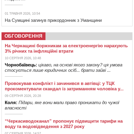
01 ТРАВНЯ 2026, 10:54
На Сумщині загинув прикордонник з Уманщини
ОБГОВОРЕННЯ
На Черкащині боржникам за електроенергію нарахують
3% річних та інфляційні втрати
10 СЕРПНЯ 2026, 10:48
Чорнобаївець:
цікаво, на основі якого закону? ця умова
стосується лише юридичних осіб... брати зайві ...
Провокував конфлікт і зачинився в автівці: у ТЦК
прокоментували скандал із затриманням чоловіка у...
09 СЕРПНЯ 2026, 20:28
Коля:
Підари, яке вони мали право проникати до чужої
власності
“Черкасиводоканал” пропонує підвищити тарифи на
воду та водовідведення з 2027 року
07 СЕРПНЯ 2026, 14:57