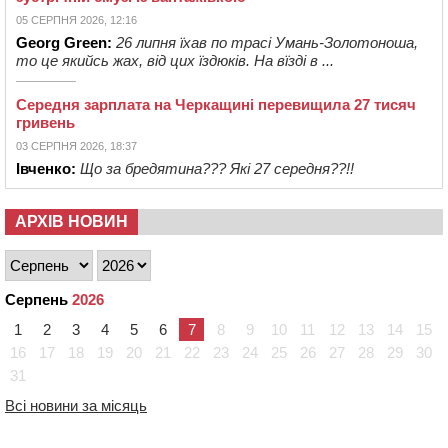
05 СЕРПНЯ 2026, 12:16
Georg Green:
26 липня їхав по трасі Умань-Золотоноша,
то це якийсь жах, від цих їздюків. На вїзді в ...
Середня зарплата на Черкащині перевищила 27 тисяч
гривень
03 СЕРПНЯ 2026, 18:37
Івченко:
Що за бредятина??? Які 27 середня??!!
АРХІВ НОВИН
Серпень
2026
1
2
3
4
5
6
7
8
9
10
11
12
13
14
15
16
17
18
19
20
21
22
23
24
25
26
27
28
29
30
31
Всі новини за місяць