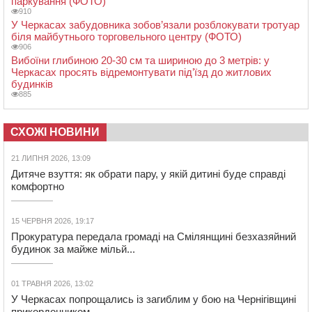
паркування (ФОТО)
910
У Черкасах забудовника зобов’язали розблокувати тротуар
біля майбутнього торговельного центру (ФОТО)
906
Вибоїни глибиною 20-30 см та шириною до 3 метрів: у
Черкасах просять відремонтувати під’їзд до житлових
будинків
885
СХОЖІ НОВИНИ
21 ЛИПНЯ 2026, 13:09
Дитяче взуття: як обрати пару, у якій дитині буде справді
комфортно
15 ЧЕРВНЯ 2026, 19:17
Прокуратура передала громаді на Смілянщині безхазяйний
будинок за майже мільй...
01 ТРАВНЯ 2026, 13:02
У Черкасах попрощались із загиблим у бою на Чернігівщині
прикордонником