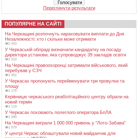
Переглянути результати
ПОПУЛЯРНЕ НА САЙТІ
На Черкащині розпочнуть нараховувати виплати до Дня
Незалежності: хто і скільки може отримати
2 443
У Черкаській облраді визначили кандидатку на посаду
директора установи, яка супроводжує 39 закладів освіти
2 310
На Черкащині правоохоронці затримали військового, який
перебував у СЗЧ
1 352
У Черкасах пропонують перейменувати три провулки та
площу
1 179
Керівницю черкаського реабілітаційного центру обрали на
новий термін
1 119
У Черкасах поховають полеглого оператора БпЛА
1 099
На Черкащині виграли 1 000 000 гривень у “Лото-Забава”
1 079
У центрі Черкас облаштували новий майданчик для