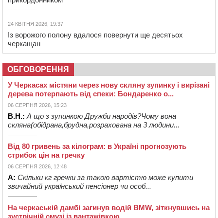
24 КВІТНЯ 2026, 19:37
Із ворожого полону вдалося повернути ще десятьох
черкащан
ОБГОВОРЕННЯ
У Черкасах містяни через нову скляну зупинку і вирізані
дерева потерпають від спеки: Бондаренко о...
06 СЕРПНЯ 2026, 15:23
В.Н.:
А що з зупинкою Дружби народів?Чому вона
скляна(обідрана,брудна,розрахована на 3 людини...
Від 80 гривень за кілограм: в Україні прогнозують
стрибок цін на гречку
06 СЕРПНЯ 2026, 12:48
А:
Скільки кг гречки за такою вартістю може купити
звичайний український пенсіонер чи особ...
На черкаській дамбі загинув водій BMW, зіткнувшись на
зустрічній смузі із вантажівкою