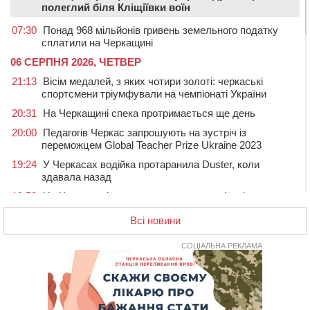
полеглий біля Кліщіївки воїн
07:30
Понад 968 мільйонів гривень земельного податку
сплатили на Черкащині
06 СЕРПНЯ 2026, ЧЕТВЕР
21:13
Вісім медалей, з яких чотири золоті: черкаські
спортсмени тріумфували на чемпіонаті України
20:31
На Черкащині спека протримається ще день
20:00
Педагогів Черкас запрошують на зустріч із
переможцем Global Teacher Prize Ukraine 2023
19:24
У Черкасах водійка протаранила Duster, коли
здавала назад
18:50
На Черкащині з початку року зросла кількість
постраждалих від укусів тварин
Всі новини
18:15
Черкаська тренувальна квартира стала прикладом
для громад з усієї України
СОЦІАЛЬНА РЕКЛАМА
17:40
ЧНУ увійшов до 50 найпопулярніших вишів України
серед вступників
17:07
На Хімселищі у Черкасах облаштували новий
контейнерний майданчик