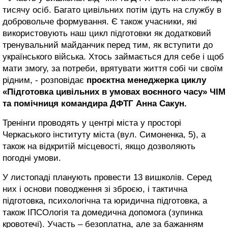
тисячу осіб. Багато цивільних потім ідуть на службу в
добровольче формування. Є також учасники, які
використовують наш цикл підготовки як додатковий
тренувальний майданчик перед тим, як вступити до
українського війська. Хтось займається для себе і щоб
мати змогу, за потреби, врятувати життя собі чи своїм
рідним, - розповідає
проєктна менеджерка циклу
«Підготовка цивільних в умовах воєнного часу» ЧІМ
та помічниця командира ДФТГ Анна Сакун.
Тренінги проводять у центрі міста у просторі
Черкаського інституту міста (вул. Симоненка, 5), а
також на відкритій місцевості, якщо дозволяють
погодні умови.
У листопаді планують провести 13 вишколів. Серед
них і основи поводження зі зброєю, і тактична
підготовка, психологічна та юридична підготовка, а
також ІПСОлогія та домедична допомога (зупинка
кровотечі). Участь – безоплатна, але за бажанням