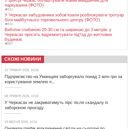
У центрі Черкас облаштували новий майданчик для
паркування (ФОТО)
912
У Черкасах забудовника зобов’язали розблокувати тротуар
біля майбутнього торговельного центру (ФОТО)
910
Вибоїни глибиною 20-30 см та шириною до 3 метрів: у
Черкасах просять відремонтувати під’їзд до житлових
будинків
887
СХОЖІ НОВИНИ
22 ТРАВНЯ 2026, 16:06
Підприємство на Уманщині заборгувало понад 2 млн грн за
користування землею п...
08 ТРАВНЯ 2026, 13:02
У Черкасах не закриватимуть пірс після скандалу із
забороною проходу
03 КВІТНЯ 2026, 10:51
Оновили графік відключення світла на сьогодні по