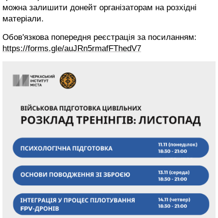
можна залишити донейт організаторам на розхідні
матеріали.
Обов'язкова попередня реєстрація за посиланням:
https://forms.gle/auJRn5rmafFThedV7