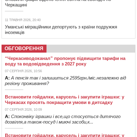
Черкащині
11 ТРАВНЯ 2026, 20:40
Уманські міграційники депортують з країни подружжя
іноземців
ОБГОВОРЕННЯ
“Черкасиводоканал” пропонує підвищити тарифи на
воду та водовідведення з 2027 року
07 СЕРПНЯ 2026, 10:56
А:
А пенсія так і залишиться 2595грн./міс.незалежно від
регіону проживання?
Встановити гойдалки, карусель і закупити іграшки: у
Черкасах просять покращити умови в дитсадку
07 СЕРПНЯ 2026, 10:09
А:
Споконвіку іграшки і все,що стосується дитячого
дозвілля,а також-посуд і миючі засоби,к...
Встановити гойдалки, карусель і закупити іграшки: у