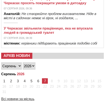
Черкасах просять покращити умови в дитсадку
07 СЕРПНЯ 2026, 09:36
Анатолій:
Не створюйте проблем вихователям. Ніде в
місті в садочках немає ні гірок, ні гойдалок, ...
У Черкасах звільнили працівницю, яка не впускала
людей в громадський туалет
07 СЕРПНЯ 2026, 08:39
містянин:
керівники підбирають працівників подобію собі
АРХІВ НОВИН
Серпень
2026
1
2
3
4
5
6
7
8
9
10
11
12
13
14
15
16
17
18
19
20
21
22
23
24
25
26
27
28
29
30
31
Всі новини за місяць