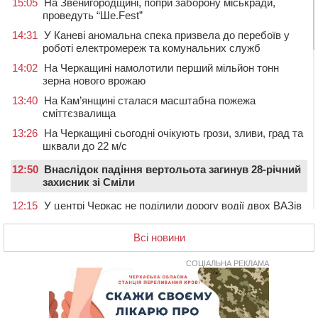
15:05
На Звенигородщині, попри заборону міськради,
проведуть “Ше.Fest”
14:31
У Каневі аномальна спека призвела до перебоїв у
роботі електромереж та комунальних служб
14:02
На Черкащині намолотили перший мільйон тонн
зерна нового врожаю
13:40
На Кам’янщині сталася масштабна пожежа
сміттєзвалища
13:26
На Черкащині сьогодні очікують грози, зливи, град та
шквали до 22 м/с
12:50
Внаслідок падіння вертольота загинув 28-річний
захисник зі Сміли
12:15
У центрі Черкас не поділили дорогу водії двох ВАЗів
11:29
У Черкасах до середини серпня обмежать рух
Всі новини
транспорту на трьох вулицях
10:54
На Черкащині кількість укриттів збільшилась
СОЦІАЛЬНА РЕКЛАМА
уп’ятеро з початку повномасштабної війни
10:15
У Черкасах водій Audi Q5 спричинив аварію, не
пропустивши інший кросовер