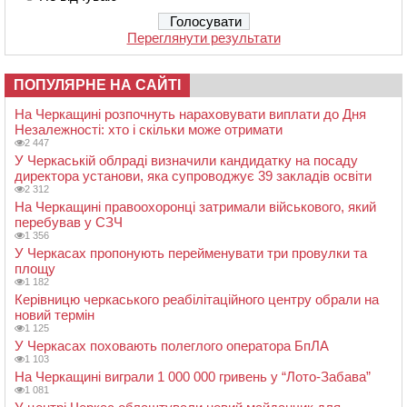
Переглянути результати
ПОПУЛЯРНЕ НА САЙТІ
На Черкащині розпочнуть нараховувати виплати до Дня
Незалежності: хто і скільки може отримати
2 447
У Черкаській облраді визначили кандидатку на посаду
директора установи, яка супроводжує 39 закладів освіти
2 312
На Черкащині правоохоронці затримали військового, який
перебував у СЗЧ
1 356
У Черкасах пропонують перейменувати три провулки та
площу
1 182
Керівницю черкаського реабілітаційного центру обрали на
новий термін
1 125
У Черкасах поховають полеглого оператора БпЛА
1 103
На Черкащині виграли 1 000 000 гривень у “Лото-Забава”
1 081