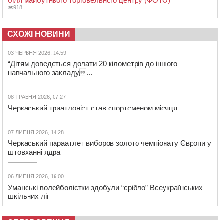
біля майбутнього торговельного центру (ФОТО)
918
СХОЖІ НОВИНИ
03 ЧЕРВНЯ 2026, 14:59
“Дітям доведеться долати 20 кілометрів до іншого
навчального закладу...
08 ТРАВНЯ 2026, 07:27
Черкаський триатлоніст став спортсменом місяця
07 ЛИПНЯ 2026, 14:28
Черкаський параатлет виборов золото чемпіонату Європи у
штовханні ядра
06 ЛИПНЯ 2026, 16:00
Уманські волейболістки здобули “срібло” Всеукраїнських
шкільних ліг