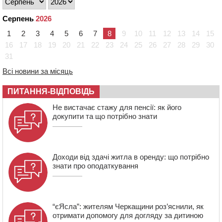
15:05
На Звенигородщині, попри заборону міськради,
Серпень
2026
проведуть “Ше.Fest”
1
2
3
4
5
6
7
8
9
10
11
12
13
14
15
14:31
У Каневі аномальна спека призвела до перебоїв у
роботі електромереж та комунальних служб
16
17
18
19
20
21
22
23
24
25
26
27
28
29
30
31
14:02
На Черкащині намолотили перший мільйон тонн
зерна нового врожаю
Всі новини за місяць
13:40
На Кам’янщині сталася масштабна пожежа
сміттєзвалища
ПИТАННЯ-ВІДПОВІДЬ
13:26
На Черкащині сьогодні очікують грози, зливи, град та
Не вистачає стажу для пенсії: як його
шквали до 22 м/с
докупити та що потрібно знати
Доходи від здачі житла в оренду: що потрібно
знати про оподаткування
“єЯсла”: жителям Черкащини роз’яснили, як
отримати допомогу для догляду за дитиною