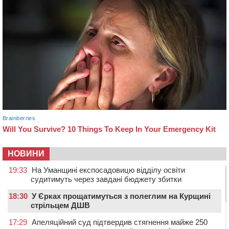
НОВИНИ
19:33
На Уманщині експосадовицю відділу освіти
судитимуть через завдані бюджету збитки
18:30
У Єрках прощатимуться з полеглим на Курщині
стрільцем ДШВ
17:29
Апеляційний суд підтвердив стягнення майже 250