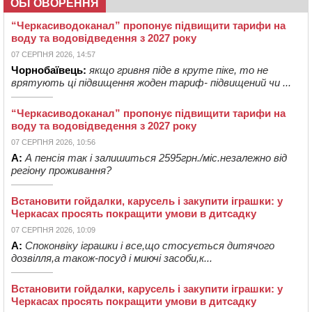
ОБГОВОРЕННЯ
“Черкасиводоканал” пропонує підвищити тарифи на
воду та водовідведення з 2027 року
07 СЕРПНЯ 2026, 14:57
Чорнобаївець:
якщо гривня піде в круте піке, то не
врятують ці підвищення жоден тариф- підвищений чи ...
“Черкасиводоканал” пропонує підвищити тарифи на
воду та водовідведення з 2027 року
07 СЕРПНЯ 2026, 10:56
А:
А пенсія так і залишиться 2595грн./міс.незалежно від
регіону проживання?
Встановити гойдалки, карусель і закупити іграшки: у
Черкасах просять покращити умови в дитсадку
07 СЕРПНЯ 2026, 10:09
А:
Споконвіку іграшки і все,що стосується дитячого
дозвілля,а також-посуд і миючі засоби,к...
Встановити гойдалки, карусель і закупити іграшки: у
Черкасах просять покращити умови в дитсадку