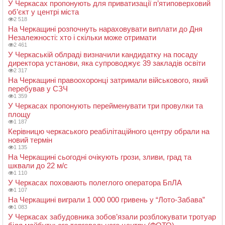
У Черкасах пропонують для приватизації п’ятиповерховий
об’єкт у центрі міста
2 518
На Черкащині розпочнуть нараховувати виплати до Дня
Незалежності: хто і скільки може отримати
2 461
У Черкаській облраді визначили кандидатку на посаду
директора установи, яка супроводжує 39 закладів освіти
2 317
На Черкащині правоохоронці затримали військового, який
перебував у СЗЧ
1 359
У Черкасах пропонують перейменувати три провулки та
площу
1 187
Керівницю черкаського реабілітаційного центру обрали на
новий термін
1 135
На Черкащині сьогодні очікують грози, зливи, град та
шквали до 22 м/с
1 110
У Черкасах поховають полеглого оператора БпЛА
1 107
На Черкащині виграли 1 000 000 гривень у “Лото-Забава”
1 083
У Черкасах забудовника зобов’язали розблокувати тротуар