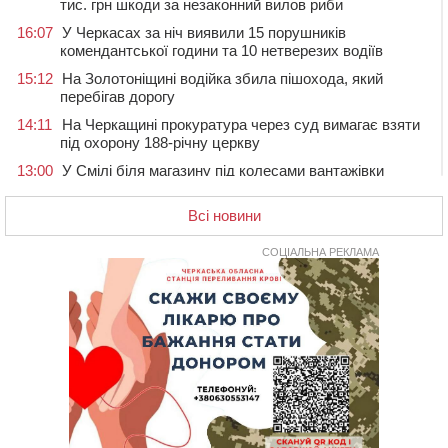
тис. грн шкоди за незаконний вилов риби
16:07
У Черкасах за ніч виявили 15 порушників
комендантської години та 10 нетверезих водіїв
15:12
На Золотоніщині водійка збила пішохода, який
перебігав дорогу
14:11
На Черкащині прокуратура через суд вимагає взяти
під охорону 188-річну церкву
13:00
У Смілі біля магазину під колесами вантажівки
загинула жінка
Всі новини
11:33
У Черкасах пропонують для приватизації
п’ятиповерховий об’єкт у центрі міста
СОЦІАЛЬНА РЕКЛАМА
10:00
Не вистачає стажу для пенсії: як його докупити та що
потрібно знати
08:23
У Черкасах виявили низку недоліків у гуртожитку, де
проживають ВПО
07 СЕРПНЯ 2026, П'ЯТНИЦЯ
20:55
На Черкащині врятували рідкісного чорного грифа
(ФОТО)
20:13
Черкаси виділять близько 20 млн грн на роботу
ліцею “Перспектива” до кінця року