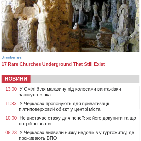
НОВИНИ
13:00
У Смілі біля магазину під колесами вантажівки
загинула жінка
11:33
У Черкасах пропонують для приватизації
п’ятиповерховий об’єкт у центрі міста
10:00
Не вистачає стажу для пенсії: як його докупити та що
потрібно знати
08:23
У Черкасах виявили низку недоліків у гуртожитку, де
проживають ВПО