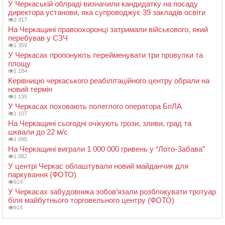
У Черкаській облраді визначили кандидатку на посаду
директора установи, яка супроводжує 39 закладів освіти
2 317
На Черкащині правоохоронці затримали військового, який
перебував у СЗЧ
1 359
У Черкасах пропонують перейменувати три провулки та
площу
1 184
Керівницю черкаського реабілітаційного центру обрали на
новий термін
1 135
У Черкасах поховають полеглого оператора БпЛА
1 107
На Черкащині сьогодні очікують грози, зливи, град та
шквали до 22 м/с
1 095
На Черкащині виграли 1 000 000 гривень у “Лото-Забава”
1 082
У центрі Черкас облаштували новий майданчик для
паркування (ФОТО)
914
У Черкасах забудовника зобов’язали розблокувати тротуар
біля майбутнього торговельного центру (ФОТО)
914