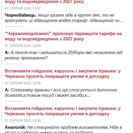
воду та водовідведення з 2027 року
07 СЕРПНЯ 2026, 14:57
Чорнобаївець:
якщо гривня піде в круте піке, то не
врятують ці підвищення жоден тариф- підвищений чи ...
“Черкасиводоканал” пропонує підвищити тарифи на
воду та водовідведення з 2027 року
07 СЕРПНЯ 2026, 10:56
А:
А пенсія так і залишиться 2595грн./міс.незалежно від
регіону проживання?
Встановити гойдалки, карусель і закупити іграшки: у
Черкасах просять покращити умови в дитсадку
07 СЕРПНЯ 2026, 10:09
А:
Споконвіку іграшки і все,що стосується дитячого
дозвілля,а також-посуд і миючі засоби,к...
Встановити гойдалки, карусель і закупити іграшки: у
Черкасах просять покращити умови в дитсадку
07 СЕРПНЯ 2026, 09:36
Анатолій:
Не створюйте проблем вихователям. Ніде в
місті в садочках немає ні гірок, ні гойдалок, ...