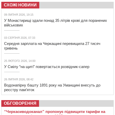
СХОЖІ НОВИНИ
09 ЛИПНЯ 2026, 19:15
У Монастирищі здали понад 35 літрів крові для поранених
військових
03 СЕРПНЯ 2026, 07:33
Середня зарплата на Черкащині перевищила 27 тисяч
гривень
25 ЛЮТОГО 2026, 14:00
У Смілу “на щиті” повертається розвідник-сапер
26 ЛИПНЯ 2026, 08:42
Водонапірну башту 1891 року на Уманщині внесуть до
реєстру пам’яток
ОБГОВОРЕННЯ
“Черкасиводоканал” пропонує підвищити тарифи на