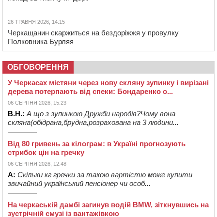
26 ТРАВНЯ 2026, 14:15
Черкащанин скаржиться на бездоріжжя у провулку
Полковника Бурляя
ОБГОВОРЕННЯ
У Черкасах містяни через нову скляну зупинку і вирізані
дерева потерпають від спеки: Бондаренко о...
06 СЕРПНЯ 2026, 15:23
В.Н.:
А що з зупинкою Дружби народів?Чому вона
скляна(обідрана,брудна,розрахована на 3 людини...
Від 80 гривень за кілограм: в Україні прогнозують
стрибок цін на гречку
06 СЕРПНЯ 2026, 12:48
А:
Скільки кг гречки за такою вартістю може купити
звичайний український пенсіонер чи особ...
На черкаській дамбі загинув водій BMW, зіткнувшись на
зустрічній смузі із вантажівкою