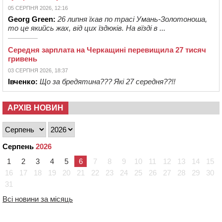
05 СЕРПНЯ 2026, 12:16
Georg Green:
26 липня їхав по трасі Умань-Золотоноша,
то це якийсь жах, від цих їздюків. На вїзді в ...
Середня зарплата на Черкащині перевищила 27 тисяч
гривень
03 СЕРПНЯ 2026, 18:37
Івченко:
Що за бредятина??? Які 27 середня??!!
АРХІВ НОВИН
Серпень
2026
1
2
3
4
5
6
7
8
9
10
11
12
13
14
15
16
17
18
19
20
21
22
23
24
25
26
27
28
29
30
31
Всі новини за місяць