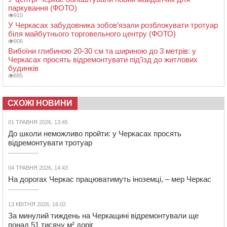
паркування (ФОТО)
910
У Черкасах забудовника зобов’язали розблокувати тротуар
біля майбутнього торговельного центру (ФОТО)
906
Вибоїни глибиною 20-30 см та шириною до 3 метрів: у
Черкасах просять відремонтувати під’їзд до житлових
будинків
885
СХОЖІ НОВИНИ
01 ТРАВНЯ 2026, 13:45
До школи неможливо пройти: у Черкасах просять
відремонтувати тротуар
04 ТРАВНЯ 2026, 14:43
На дорогах Черкас працюватимуть іноземці, – мер Черкас
13 КВІТНЯ 2026, 16:02
За минулий тиждень на Черкащині відремонтували ще
понад 51 тисячу м² доріг