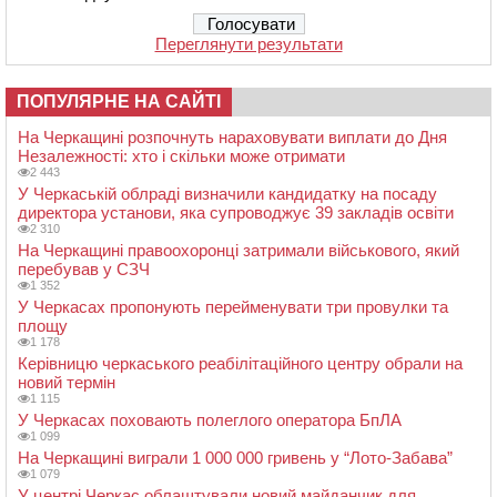
Переглянути результати
ПОПУЛЯРНЕ НА САЙТІ
На Черкащині розпочнуть нараховувати виплати до Дня
Незалежності: хто і скільки може отримати
2 443
У Черкаській облраді визначили кандидатку на посаду
директора установи, яка супроводжує 39 закладів освіти
2 310
На Черкащині правоохоронці затримали військового, який
перебував у СЗЧ
1 352
У Черкасах пропонують перейменувати три провулки та
площу
1 178
Керівницю черкаського реабілітаційного центру обрали на
новий термін
1 115
У Черкасах поховають полеглого оператора БпЛА
1 099
На Черкащині виграли 1 000 000 гривень у “Лото-Забава”
1 079
У центрі Черкас облаштували новий майданчик для