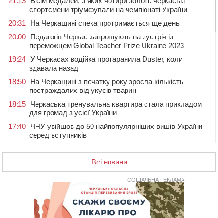
21:13
Вісім медалей, з яких чотири золоті: черкаські
спортсмени тріумфували на чемпіонаті України
20:31
На Черкащині спека протримається ще день
20:00
Педагогів Черкас запрошують на зустріч із
переможцем Global Teacher Prize Ukraine 2023
19:24
У Черкасах водійка протаранила Duster, коли
здавала назад
18:50
На Черкащині з початку року зросла кількість
постраждалих від укусів тварин
18:15
Черкаська тренувальна квартира стала прикладом
для громад з усієї України
17:40
ЧНУ увійшов до 50 найпопулярніших вишів України
серед вступників
17:07
На Хімселищі у Черкасах облаштували новий
контейнерний майданчик
Всі новини
16:32
Без розтину грудної клітки: у Черкасах 75-річній
пацієнтці замінили аортальний клапан
СОЦІАЛЬНА РЕКЛАМА
16:00
У Черкаському онкоцентрі встановили сонячну
електростанцію за понад пів мільйона гривень