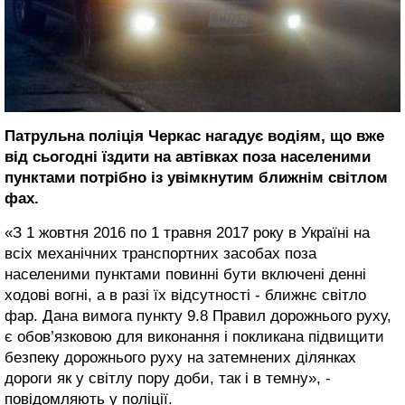
Патрульна поліція Черкас нагадує водіям, що вже
від сьогодні їздити на автівках поза населеними
пунктами потрібно із увімкнутим ближнім світлом
фах.
«З 1 жовтня 2016 по 1 травня 2017 року в Україні на
всіх механічних транспортних засобах поза
населеними пунктами повинні бути включені денні
ходові вогні, а в разі їх відсутності - ближнє світло
фар. Дана вимога пункту 9.8 Правил дорожнього руху,
є обов’язковою для виконання і покликана підвищити
безпеку дорожнього руху на затемнених ділянках
дороги як у світлу пору доби, так і в темну», -
повідомляють у поліції.