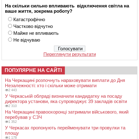
На скільки сильно впливають відключення світла на
ваше життя, зокрема роботу?
Катастрофічно
Частково відчутно
Майже не впливають
Не відчуваю
Переглянути результати
ПОПУЛЯРНЕ НА САЙТІ
На Черкащині розпочнуть нараховувати виплати до Дня
Незалежності: хто і скільки може отримати
2 443
У Черкаській облраді визначили кандидатку на посаду
директора установи, яка супроводжує 39 закладів освіти
2 310
На Черкащині правоохоронці затримали військового, який
перебував у СЗЧ
1 352
У Черкасах пропонують перейменувати три провулки та
площу
1 178