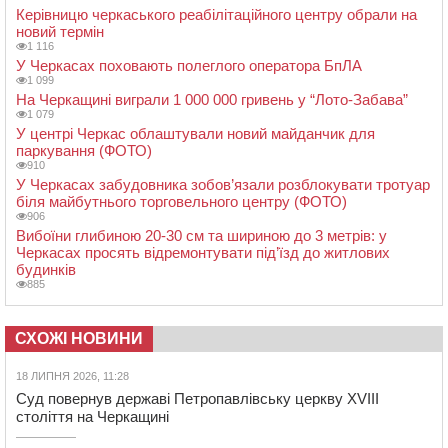
Керівницю черкаського реабілітаційного центру обрали на
новий термін
1 116
У Черкасах поховають полеглого оператора БпЛА
1 099
На Черкащині виграли 1 000 000 гривень у “Лото-Забава”
1 079
У центрі Черкас облаштували новий майданчик для
паркування (ФОТО)
910
У Черкасах забудовника зобов’язали розблокувати тротуар
біля майбутнього торговельного центру (ФОТО)
906
Вибоїни глибиною 20-30 см та шириною до 3 метрів: у
Черкасах просять відремонтувати під’їзд до житлових
будинків
885
СХОЖІ НОВИНИ
18 ЛИПНЯ 2026, 11:28
Суд повернув державі Петропавлівську церкву XVIII
століття на Черкащині