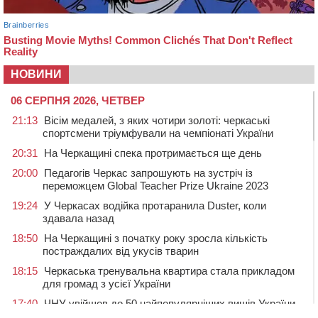
НОВИНИ
06 СЕРПНЯ 2026, ЧЕТВЕР
21:13
Вісім медалей, з яких чотири золоті: черкаські
спортсмени тріумфували на чемпіонаті України
20:31
На Черкащині спека протримається ще день
20:00
Педагогів Черкас запрошують на зустріч із
переможцем Global Teacher Prize Ukraine 2023
19:24
У Черкасах водійка протаранила Duster, коли
здавала назад
18:50
На Черкащині з початку року зросла кількість
постраждалих від укусів тварин
18:15
Черкаська тренувальна квартира стала прикладом
для громад з усієї України
17:40
ЧНУ увійшов до 50 найпопулярніших вишів України
серед вступників