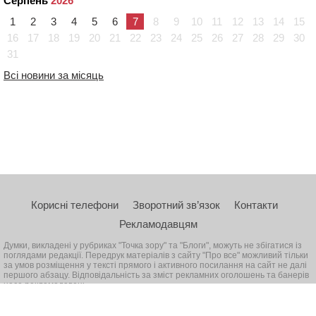
Серпень
2026
1
2
3
4
5
6
7
8
9
10
11
12
13
14
15
16
17
18
19
20
21
22
23
24
25
26
27
28
29
30
31
Всі новини за місяць
Корисні телефони
Зворотний зв’язок
Контакти
Рекламодавцям
Думки, викладені у рубриках "Точка зору" та "Блоги", можуть не збігатися із
поглядами редакції. Передрук матеріалів з сайту "Про все" можливий тільки
за умов розміщення у тексті прямого і активного посилання на сайт не далі
першого абзацу. Відповідальність за зміст рекламних оголошень та банерів
несе рекламодавець
© 2026, Всі права захищені