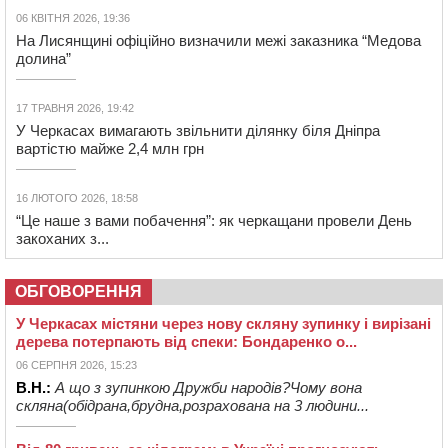
06 КВІТНЯ 2026, 19:36
На Лисянщині офіційно визначили межі заказника “Медова
долина”
17 ТРАВНЯ 2026, 19:42
У Черкасах вимагають звільнити ділянку біля Дніпра
вартістю майже 2,4 млн грн
16 ЛЮТОГО 2026, 18:58
“Це наше з вами побачення”: як черкащани провели День
закоханих з...
ОБГОВОРЕННЯ
У Черкасах містяни через нову скляну зупинку і вирізані
дерева потерпають від спеки: Бондаренко о...
06 СЕРПНЯ 2026, 15:23
В.Н.:
А що з зупинкою Дружби народів?Чому вона
скляна(обідрана,брудна,розрахована на 3 людини...