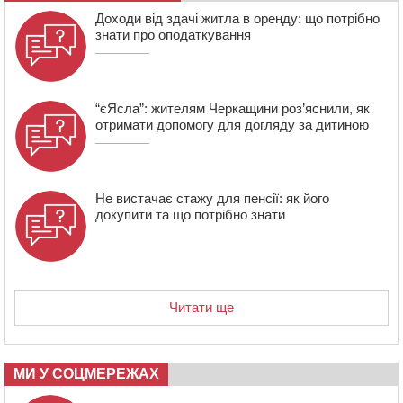
07:23
Уманські міграційники видворили з країни грузина,
Доходи від здачі житла в оренду: що потрібно
який відсидів термін у колонії
знати про оподаткування
“єЯсла”: жителям Черкащини роз’яснили, як
отримати допомогу для догляду за дитиною
Не вистачає стажу для пенсії: як його
докупити та що потрібно знати
Читати ще
МИ У СОЦМЕРЕЖАХ