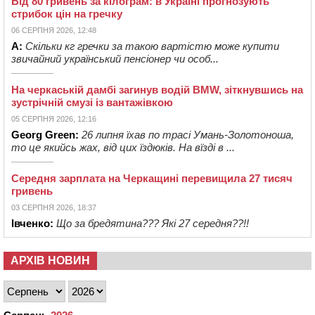
Від 80 гривень за кілограм: в Україні прогнозують
стрибок цін на гречку
06 СЕРПНЯ 2026, 12:48
А:
Скільки кг гречки за такою вартістю може купити
звичайний український пенсіонер чи особ...
На черкаській дамбі загинув водій BMW, зіткнувшись на
зустрічній смузі із вантажівкою
05 СЕРПНЯ 2026, 12:16
Georg Green:
26 липня їхав по трасі Умань-Золотоноша,
то це якийсь жах, від цих їздюків. На вїзді в ...
Середня зарплата на Черкащині перевищила 27 тисяч
гривень
03 СЕРПНЯ 2026, 18:37
Івченко:
Що за бредятина??? Які 27 середня??!!
АРХІВ НОВИН