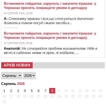
Встановити гойдалки, карусель і закупити іграшки: у
Черкасах просять покращити умови в дитсадку
07 СЕРПНЯ 2026, 10:09
А:
Споконвіку іграшки і все,що стосується дитячого
дозвілля,а також-посуд і миючі засоби,к...
Встановити гойдалки, карусель і закупити іграшки: у
Черкасах просять покращити умови в дитсадку
07 СЕРПНЯ 2026, 09:36
Анатолій:
Не створюйте проблем вихователям. Ніде в
місті в садочках немає ні гірок, ні гойдалок, ...
АРХІВ НОВИН
Серпень
2026
1
2
3
4
5
6
7
8
9
10
11
12
13
14
15
16
17
18
19
20
21
22
23
24
25
26
27
28
29
30
31