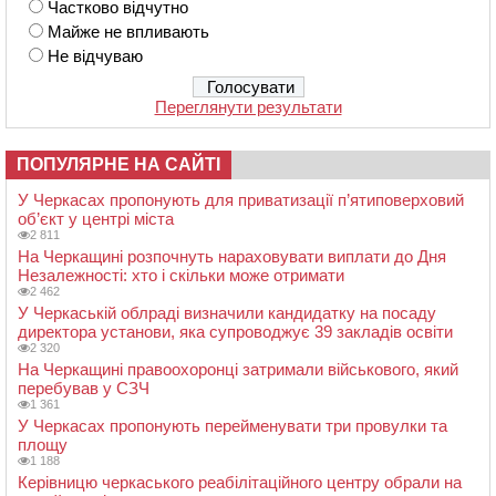
Частково відчутно
Майже не впливають
Не відчуваю
Переглянути результати
ПОПУЛЯРНЕ НА САЙТІ
У Черкасах пропонують для приватизації п’ятиповерховий
об’єкт у центрі міста
2 811
На Черкащині розпочнуть нараховувати виплати до Дня
Незалежності: хто і скільки може отримати
2 462
У Черкаській облраді визначили кандидатку на посаду
директора установи, яка супроводжує 39 закладів освіти
2 320
На Черкащині правоохоронці затримали військового, який
перебував у СЗЧ
1 361
У Черкасах пропонують перейменувати три провулки та
площу
1 188
Керівницю черкаського реабілітаційного центру обрали на