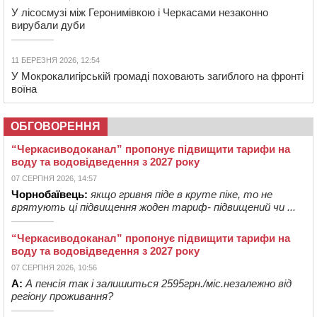
У лісосмузі між Геронимівкою і Черкасами незаконно
вирубали дуби
11 БЕРЕЗНЯ 2026, 12:54
У Мокрокалигірській громаді поховають загиблого на фронті
воїна
ОБГОВОРЕННЯ
“Черкасиводоканал” пропонує підвищити тарифи на
воду та водовідведення з 2027 року
07 СЕРПНЯ 2026, 14:57
Чорнобаївець:
якщо гривня піде в круте піке, то не
врятують ці підвищення жоден тариф- підвищений чи ...
“Черкасиводоканал” пропонує підвищити тарифи на
воду та водовідведення з 2027 року
07 СЕРПНЯ 2026, 10:56
А:
А пенсія так і залишиться 2595грн./міс.незалежно від
регіону проживання?