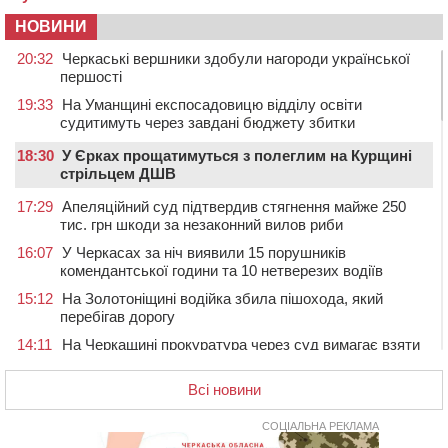
НОВИНИ
20:32
Черкаські вершники здобули нагороди української
першості
19:33
На Уманщині експосадовицю відділу освіти
судитимуть через завдані бюджету збитки
18:30
У Єрках прощатимуться з полеглим на Курщині
стрільцем ДШВ
17:29
Апеляційний суд підтвердив стягнення майже 250
тис. грн шкоди за незаконний вилов риби
16:07
У Черкасах за ніч виявили 15 порушників
комендантської години та 10 нетверезих водіїв
15:12
На Золотоніщині водійка збила пішохода, який
перебігав дорогу
14:11
На Черкащині прокуратура через суд вимагає взяти
під охорону 188-річну церкву
Всі новини
13:00
У Смілі біля магазину під колесами вантажівки
загинула жінка
СОЦІАЛЬНА РЕКЛАМА
11:33
У Черкасах пропонують для приватизації