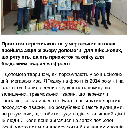
Протягом вересня-жовтня у черкаських школах
пройшла акція зі збору допомоги для військових,
що рятують, дають прихисток та опіку для
бездомних тварин на фронті.
- Допомога тваринам, які перебувають у зоні бойових
дій, мегаважлива. Я їжджу на фронт із 2014 року - і на
власні очі бачила величезну кількість покинутих,
залишених, травмованих тварин, що пережили
контузію, зазнали каліцтв. Багато покинутих дорогих
породистих тварин, що розгублено бігають вулицями,
не розуміючи, що робити, куди подівся затишний дім і
їх люди… Коли вони збігалися на запах польової
кухні, часто потім лишалися жити біля наших хлопців,