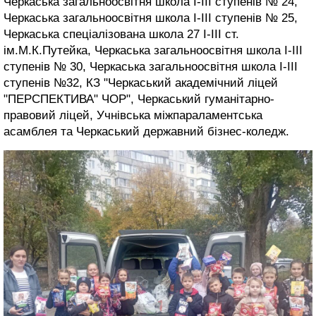
Черкаська загальноосвітня школа І-ІІІ ступенів № 24,
Черкаська загальноосвітня школа І-ІІІ ступенів № 25,
Черкаська спеціалізована школа 27 I-III ст.
ім.М.К.Путейка, Черкаська загальноосвітня школа І-ІІІ
ступенів № 30, Черкаська загальноосвітня школа I-III
ступенів №32, КЗ "Черкаський академічний ліцей
"ПЕРСПЕКТИВА" ЧОР", Черкаський гуманітарно-
правовий ліцей, Учнівська міжпараламентська
асамблея та Черкаський державний бізнес-коледж.