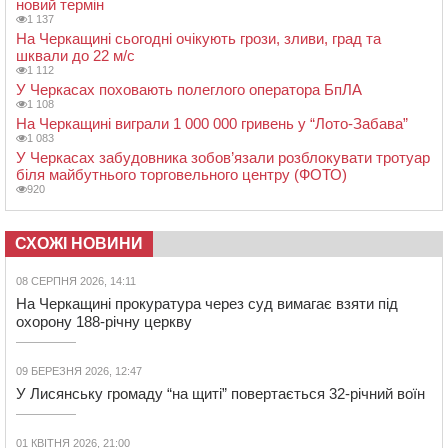
новий термін
1 137
На Черкащині сьогодні очікують грози, зливи, град та
шквали до 22 м/с
1 112
У Черкасах поховають полеглого оператора БпЛА
1 108
На Черкащині виграли 1 000 000 гривень у “Лото-Забава”
1 083
У Черкасах забудовника зобов’язали розблокувати тротуар
біля майбутнього торговельного центру (ФОТО)
920
СХОЖІ НОВИНИ
08 СЕРПНЯ 2026, 14:11
На Черкащині прокуратура через суд вимагає взяти під
охорону 188-річну церкву
09 БЕРЕЗНЯ 2026, 12:47
У Лисянську громаду “на щиті” повертається 32-річний воїн
01 КВІТНЯ 2026, 21:00