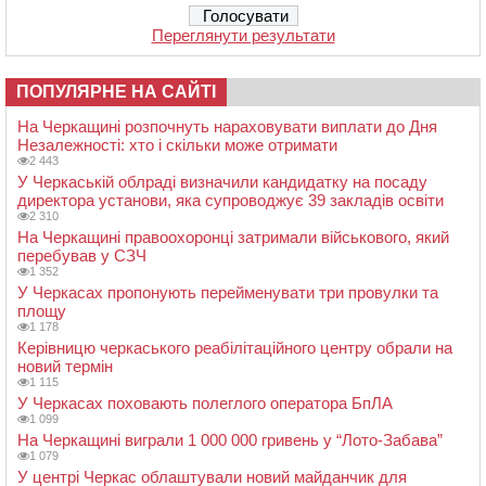
Переглянути результати
ПОПУЛЯРНЕ НА САЙТІ
На Черкащині розпочнуть нараховувати виплати до Дня
Незалежності: хто і скільки може отримати
2 443
У Черкаській облраді визначили кандидатку на посаду
директора установи, яка супроводжує 39 закладів освіти
2 310
На Черкащині правоохоронці затримали військового, який
перебував у СЗЧ
1 352
У Черкасах пропонують перейменувати три провулки та
площу
1 178
Керівницю черкаського реабілітаційного центру обрали на
новий термін
1 115
У Черкасах поховають полеглого оператора БпЛА
1 099
На Черкащині виграли 1 000 000 гривень у “Лото-Забава”
1 079
У центрі Черкас облаштували новий майданчик для