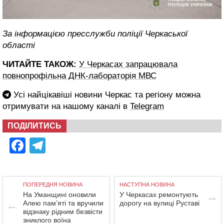
За інформацією пресслужби поліції Черкаської
області
ЧИТАЙТЕ ТАКОЖ:
У Черкасах запрацювала
повнопрофільна ДНК-лабораторія МВС
Усі найцікавіші новини Черкас та регіону можна
отримувати на нашому каналі в
Telegram
ПОДІЛИТИСЬ
Facebook
Telegram
ПОПЕРЕДНЯ НОВИНА
НАСТУПНА НОВИНА
На Уманщині оновили
У Черкасах ремонтують
Алею пам’яті та вручили
дорогу на вулиці Руставі
відзнаку рідним безвісти
зниклого воїна