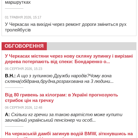
маршрутках
01 ТРАВНЯ 2026, 15:17
У Черкасах на вихідні через ремонт дороги зміниться рух
тролейбусів
ОБГОВОРЕННЯ
У Черкасах містяни через нову скляну зупинку і вирізані
дерева потерпають від спеки: Бондаренко о...
06 СЕРПНЯ 2026, 15:23
В.Н.:
А що з зупинкою Дружби народів?Чому вона
скляна(обідрана,брудна,розрахована на 3 людини...
Від 80 гривень за кілограм: в Україні прогнозують
стрибок цін на гречку
06 СЕРПНЯ 2026, 12:48
А:
Скільки кг гречки за такою вартістю може купити
звичайний український пенсіонер чи особ...
На черкаській дамбі загинув водій BMW, зіткнувшись на