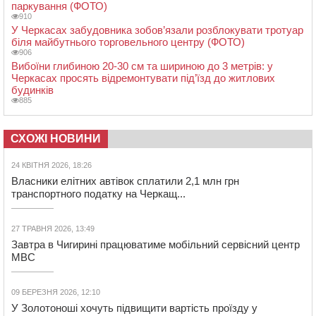
паркування (ФОТО)
910
У Черкасах забудовника зобов’язали розблокувати тротуар
біля майбутнього торговельного центру (ФОТО)
906
Вибоїни глибиною 20-30 см та шириною до 3 метрів: у
Черкасах просять відремонтувати під’їзд до житлових
будинків
885
СХОЖІ НОВИНИ
24 КВІТНЯ 2026, 18:26
Власники елітних автівок сплатили 2,1 млн грн
транспортного податку на Черкащ...
27 ТРАВНЯ 2026, 13:49
Завтра в Чигирині працюватиме мобільний сервісний центр
МВС
09 БЕРЕЗНЯ 2026, 12:10
У Золотоноші хочуть підвищити вартість проїзду у