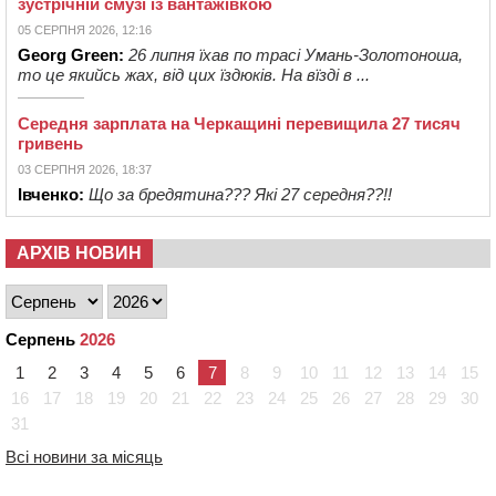
зустрічній смузі із вантажівкою
05 СЕРПНЯ 2026, 12:16
Georg Green:
26 липня їхав по трасі Умань-Золотоноша,
то це якийсь жах, від цих їздюків. На вїзді в ...
Середня зарплата на Черкащині перевищила 27 тисяч
гривень
03 СЕРПНЯ 2026, 18:37
Івченко:
Що за бредятина??? Які 27 середня??!!
АРХІВ НОВИН
Серпень
2026
1
2
3
4
5
6
7
8
9
10
11
12
13
14
15
16
17
18
19
20
21
22
23
24
25
26
27
28
29
30
31
Всі новини за місяць