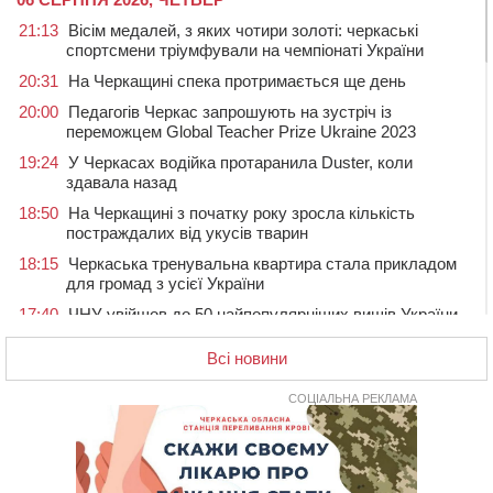
21:13
Вісім медалей, з яких чотири золоті: черкаські
спортсмени тріумфували на чемпіонаті України
20:31
На Черкащині спека протримається ще день
20:00
Педагогів Черкас запрошують на зустріч із
переможцем Global Teacher Prize Ukraine 2023
19:24
У Черкасах водійка протаранила Duster, коли
здавала назад
18:50
На Черкащині з початку року зросла кількість
постраждалих від укусів тварин
18:15
Черкаська тренувальна квартира стала прикладом
для громад з усієї України
17:40
ЧНУ увійшов до 50 найпопулярніших вишів України
серед вступників
Всі новини
17:07
На Хімселищі у Черкасах облаштували новий
контейнерний майданчик
СОЦІАЛЬНА РЕКЛАМА
16:32
Без розтину грудної клітки: у Черкасах 75-річній
пацієнтці замінили аортальний клапан
16:00
У Черкаському онкоцентрі встановили сонячну
електростанцію за понад пів мільйона гривень