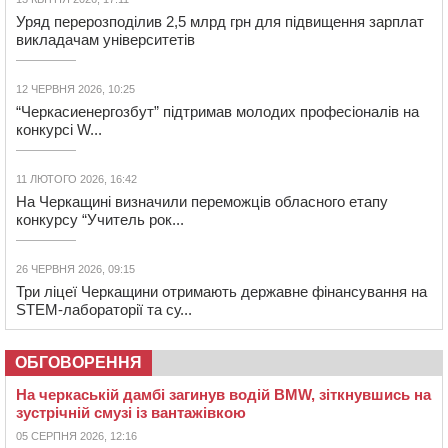
Уряд перерозподілив 2,5 млрд грн для підвищення зарплат
викладачам університетів
12 ЧЕРВНЯ 2026, 10:25
“Черкасиенергозбут” підтримав молодих професіоналів на
конкурсі W...
11 ЛЮТОГО 2026, 16:42
На Черкащині визначили переможців обласного етапу
конкурсу “Учитель рок...
26 ЧЕРВНЯ 2026, 09:15
Три ліцеї Черкащини отримають державне фінансування на
STEM-лабораторії та су...
ОБГОВОРЕННЯ
На черкаській дамбі загинув водій BMW, зіткнувшись на
зустрічній смузі із вантажівкою
05 СЕРПНЯ 2026, 12:16