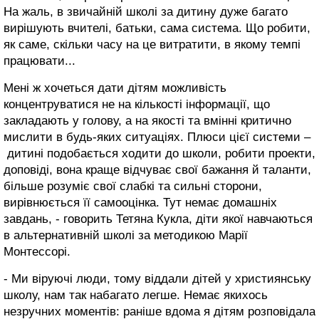
На жаль, в звичайній школі за дитину дуже багато
вирішують вчителі, батьки, сама система. Що робити,
як саме, скільки часу на це витратити, в якому темпі
працювати...
Мені ж хочеться дати дітям можливість
концентруватися не на кількості інформації, що
закладають у голову, а на якості та вмінні критично
мислити в будь-яких ситуаціях. Плюси цієї системи –
дитині подобається ходити до школи, робити проекти,
доповіді, вона краще відчуває свої бажання й таланти,
більше розуміє свої слабкі та сильні сторони,
вирівнюється її самооцінка. Тут немає домашніх
завдань, - говорить Тетяна Кукла, діти якої навчаються
в альтернативній школі за методикою Марії
Монтессорі.
- Ми віруючі люди, тому віддали дітей у християнську
школу, нам так набагато легше. Немає якихось
незручних моментів: раніше вдома я дітям розповідала