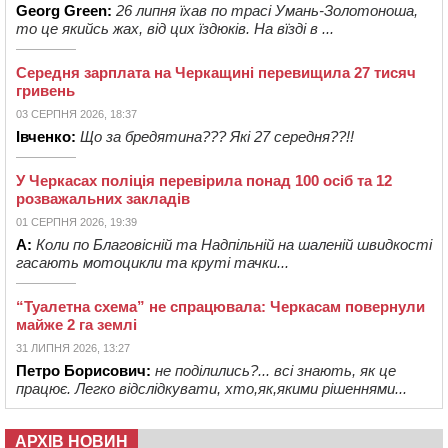
Georg Green:
26 липня їхав по трасі Умань-Золотоноша,
то це якийсь жах, від цих їздюків. На вїзді в ...
Середня зарплата на Черкащині перевищила 27 тисяч
гривень
03 СЕРПНЯ 2026, 18:37
Івченко:
Що за бредятина??? Які 27 середня??!!
У Черкасах поліція перевірила понад 100 осіб та 12
розважальних закладів
01 СЕРПНЯ 2026, 19:39
А:
Коли по Благовісній та Надпільній на шаленій швидкості
гасають мотоцикли та круті тачки...
“Туалетна схема” не спрацювала: Черкасам повернули
майже 2 га землі
31 ЛИПНЯ 2026, 13:27
Петро Борисович:
не поділились?... всі знають, як це
працює. Легко відслідкувати, хто,як,якими рішеннями...
АРХІВ НОВИН