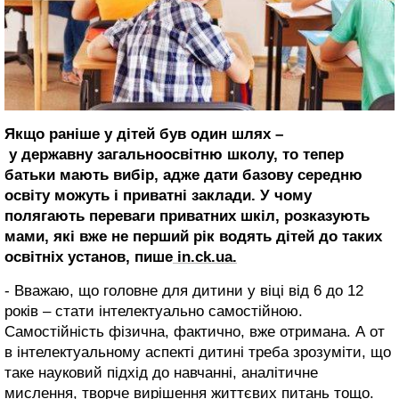
Якщо раніше у дітей був один шлях –
у державну загальноосвітню школу, то тепер
батьки мають вибір, адже дати базову середню
освіту можуть і приватні заклади. У чому
полягають переваги приватних шкіл, розказують
мами, які вже не перший рік водять дітей до таких
освітніх установ, пише
in.ck.ua.
- Вважаю, що головне для дитини у віці від 6 до 12
років – стати інтелектуально самостійною.
Самостійність фізична, фактично, вже отримана. А от
в інтелектуальному аспекті дитині треба зрозуміти, що
таке науковий підхід до навчанні, аналітичне
мислення, творче вирішення життєвих питань тощо.