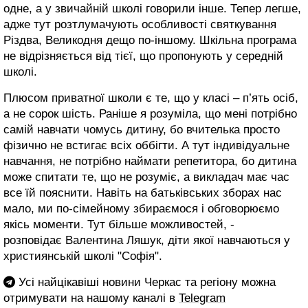
одне, а у звичайній школі говорили інше. Тепер легше,
адже тут розтлумачують особливості святкування
Різдва, Великодня дещо по-іншому. Шкільна програма
не відрізняється від тієї, що пропонують у середній
школі.
Плюсом приватної школи є те, що у класі – п’ять осіб,
а не сорок шість. Раніше я розуміла, що мені потрібно
самій навчати чомусь дитину, бо вчителька просто
фізично не встигає всіх оббігти. А тут індивідуальне
навчання, не потрібно наймати репетитора, бо дитина
може спитати те, що не розуміє, а викладач має час
все їй пояснити. Навіть на батьківських зборах нас
мало, ми по-сімейному збираємося і обговорюємо
якісь моменти. Тут більше можливостей, -
розповідає Валентина Ляшук, діти якої навчаються у
християнській школі "Софія".
Усі найцікавіші новини Черкас та регіону можна
отримувати на нашому каналі в
Telegram