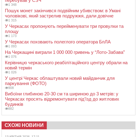
перебував у СЗЧ
1 348
Пошук монет закінчився подвійним убивством: в Умані
чоловікові, який застрелив подружжя, дали довічне
1 315
У Черкасах пропонують перейменувати три провулки та
площу
1 173
У Черкасах поховають полеглого оператора БпЛА
1 093
На Черкащині виграли 1 000 000 гривень у “Лото-Забава”
1 076
Керівницю черкаського реабілітаційного центру обрали на
новий термін
1 026
У центрі Черкас облаштували новий майданчик для
паркування (ФОТО)
908
Вибоїни глибиною 20-30 см та шириною до 3 метрів: у
Черкасах просять відремонтувати під’їзд до житлових
будинків
882
СХОЖІ НОВИНИ
13 КВІТНЯ 2026, 17:11