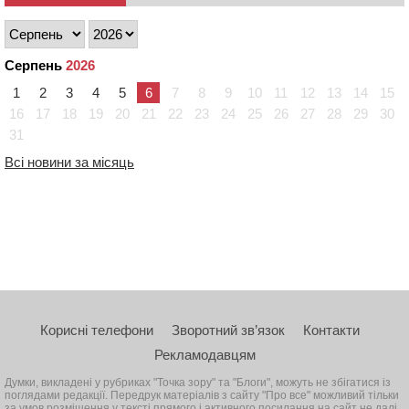
Серпень
2026
1
2
3
4
5
6
7
8
9
10
11
12
13
14
15
16
17
18
19
20
21
22
23
24
25
26
27
28
29
30
31
Всі новини за місяць
Корисні телефони
Зворотний зв’язок
Контакти
Рекламодавцям
Думки, викладені у рубриках "Точка зору" та "Блоги", можуть не збігатися із
поглядами редакції. Передрук матеріалів з сайту "Про все" можливий тільки
за умов розміщення у тексті прямого і активного посилання на сайт не далі