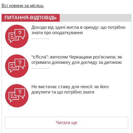
20:54
На Черкащині очікують пік спеки
Всі новини за місяць
20:13
Черкащина здобула вісім медалей на чемпіонаті
України з веслування
ПИТАННЯ-ВІДПОВІДЬ
19:40
Бійці КОРДу Черкащини повернулися з фронту: на
Доходи від здачі житла в оренду: що потрібно
зміну їм вирушили побратими
знати про оподаткування
“єЯсла”: жителям Черкащини роз’яснили, як
отримати допомогу для догляду за дитиною
Не вистачає стажу для пенсії: як його
докупити та що потрібно знати
Читати ще