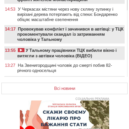
14:53
У Черкасах містяни через нову скляну зупинку і
вирізані дерева потерпають від спеки: Бондаренко
обіцяє масштабне озеленення
14:17
Провокував конфлікт і зачинився в автівці: у ТЦК
прокоментували скандал із затриманням
чоловіка у Тальному
13:55
У Тальному працівники ТЦК вибили вікно і
витягли з автівки чоловіка (ВІДЕО)
13:27
На Звенигородщині чоловік до смерті побив 82-
річного односельця
12:57
У Черкасах СБУ викрила прокремлівську
агітаторку, яка закликала до захоплення України
Всі новини
12:50
“Як сказати дитині, що тато загинув?”: для
СОЦІАЛЬНА РЕКЛАМА
вихователів Черкащини запускають серію унікальних
тренінгів
12:14
На Золотоніщині вже десяту добу гасять пожежу
торфу