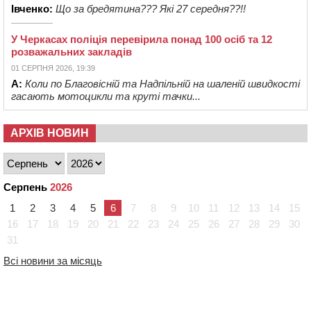
Івченко:
Що за бредятина??? Які 27 середня??!!
У Черкасах поліція перевірила понад 100 осіб та 12
розважальних закладів
01 СЕРПНЯ 2026, 19:39
А:
Коли по Благовісній та Надпільній на шаленій швидкості
гасають мотоцикли та круті тачки...
АРХІВ НОВИН
Серпень
2026
1
2
3
4
5
6
7
8
9
10
11
12
13
14
15
16
17
18
19
20
21
22
23
24
25
26
27
28
29
30
31
Всі новини за місяць