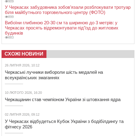
909
У Черкасах забудовника зобов’язали розблокувати тротуар
біля майбутнього торговельного центру (ФОТО)
899
Вибоїни глибиною 20-30 см та шириною до 3 метрів: у
Черкасах просять відремонтувати під’їзд до житлових
будинків
883
СХОЖІ НОВИНИ
26 ЛИПНЯ 2026, 10:12
Черкаські лучники вибороли шість медалей на
всеукраїнських змаганнях
10 ЛЮТОГО 2026, 16:20
Черкащанин став чемпіоном України зі штовхання ядра
02 ЛИПНЯ 2026, 09:12
У Черкасах відбудеться Кубок України з бодібілдингу та
фітнесу 2026