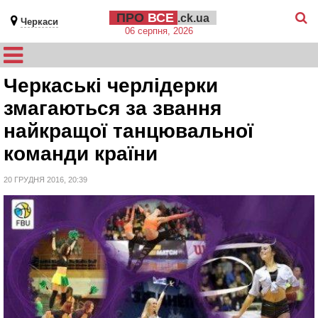
ПРО
ВСЕ
.ck.ua
Черкаси
06 серпня, 2026
Черкаські черлідерки
змагаються за звання
найкращої танцювальної
команди країни
20 ГРУДНЯ 2016, 20:39