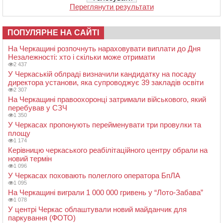
Переглянути результати
ПОПУЛЯРНЕ НА САЙТІ
На Черкащині розпочнуть нараховувати виплати до Дня
Незалежності: хто і скільки може отримати
2 437
У Черкаській облраді визначили кандидатку на посаду
директора установи, яка супроводжує 39 закладів освіти
2 307
На Черкащині правоохоронці затримали військового, який
перебував у СЗЧ
1 350
У Черкасах пропонують перейменувати три провулки та
площу
1 174
Керівницю черкаського реабілітаційного центру обрали на
новий термін
1 096
У Черкасах поховають полеглого оператора БпЛА
1 095
На Черкащині виграли 1 000 000 гривень у “Лото-Забава”
1 078
У центрі Черкас облаштували новий майданчик для
паркування (ФОТО)