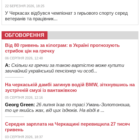
22 БЕРЕЗНЯ 2026, 18:25
У Черкасах відбувся чемпіонат з гирьового спорту серед
ветеранів та працівник...
ОБГОВОРЕННЯ
Від 80 гривень за кілограм: в Україні прогнозують
стрибок цін на гречку
06 СЕРПНЯ 2026, 12:48
А:
Скільки кг гречки за такою вартістю може купити
звичайний український пенсіонер чи особ...
На черкаській дамбі загинув водій BMW, зіткнувшись на
зустрічній смузі із вантажівкою
05 СЕРПНЯ 2026, 12:16
Georg Green:
26 липня їхав по трасі Умань-Золотоноша,
то це якийсь жах, від цих їздюків. На вїзді в ...
Середня зарплата на Черкащині перевищила 27 тисяч
гривень
03 СЕРПНЯ 2026, 18:37