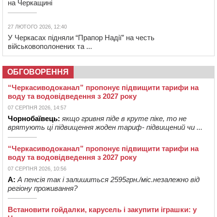
на Черкащині
27 ЛЮТОГО 2026, 12:40
У Черкасах підняли “Прапор Надії” на честь
військовополонених та ...
ОБГОВОРЕННЯ
“Черкасиводоканал” пропонує підвищити тарифи на
воду та водовідведення з 2027 року
07 СЕРПНЯ 2026, 14:57
Чорнобаївець:
якщо гривня піде в круте піке, то не
врятують ці підвищення жоден тариф- підвищений чи ...
“Черкасиводоканал” пропонує підвищити тарифи на
воду та водовідведення з 2027 року
07 СЕРПНЯ 2026, 10:56
А:
А пенсія так і залишиться 2595грн./міс.незалежно від
регіону проживання?
Встановити гойдалки, карусель і закупити іграшки: у