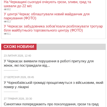
На Черкащині сьогодні очікують грози, зливи, град та
шквали до 22 м/с
982
У центрі Черкас облаштували новий майданчик для
паркування (ФОТО)
912
У Черкасах забудовника зобов’язали розблокувати тротуар
біля майбутнього торговельного центру (ФОТО)
911
СХОЖІ НОВИНИ
23 ЛИПНЯ 2026, 12:40
У Черкасах виявили порушення в роботі притулку для
жінок, які постраждали від...
27 БЕРЕЗНЯ 2026, 09:45
У Чорнобаївській громаді прощатимуться з військовим, який
помер у лікарні
27 ТРАВНЯ 2026, 20:30
Синоптики попереджають про похолодання, грози та град