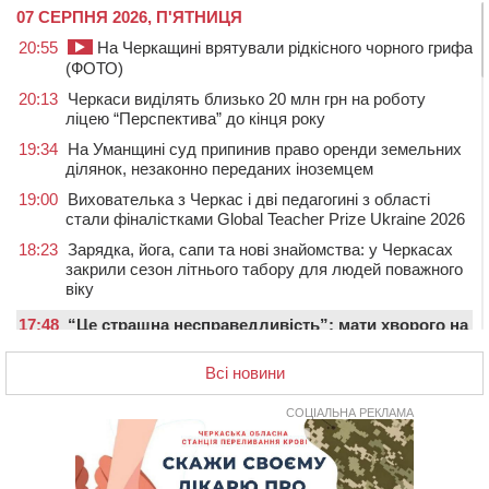
07 СЕРПНЯ 2026, П'ЯТНИЦЯ
20:55
На Черкащині врятували рідкісного чорного грифа
(ФОТО)
20:13
Черкаси виділять близько 20 млн грн на роботу
ліцею “Перспектива” до кінця року
19:34
На Уманщині суд припинив право оренди земельних
ділянок, незаконно переданих іноземцем
19:00
Вихователька з Черкас і дві педагогині з області
стали фіналістками Global Teacher Prize Ukraine 2026
18:23
Зарядка, йога, сапи та нові знайомства: у Черкасах
закрили сезон літнього табору для людей поважного
віку
17:48
“Це страшна несправедливість”: мати хворого на
СМА 13-річного хлопця із Драбівщини просить
ОВА виділити кошти на дороговартісні ліки
Всі новини
17:15
На Уманщині судитимуть колишню очільницю відділу
СОЦІАЛЬНА РЕКЛАМА
освіти через закупівлю електрики за завищеною
ціною
16:40
У Черкасах провели в останню путь двох