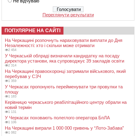
Не відчуваю
Переглянути результати
ПОПУЛЯРНЕ НА САЙТІ
На Черкащині розпочнуть нараховувати виплати до Дня
Незалежності: хто і скільки може отримати
2 454
У Черкаській облраді визначили кандидатку на посаду
директора установи, яка супроводжує 39 закладів освіти
2 314
На Черкащині правоохоронці затримали військового, який
перебував у СЗЧ
1 359
У Черкасах пропонують перейменувати три провулки та
площу
1 183
Керівницю черкаського реабілітаційного центру обрали на
новий термін
1 131
У Черкасах поховають полеглого оператора БпЛА
1 106
На Черкащині виграли 1 000 000 гривень у “Лото-Забава”
1 082