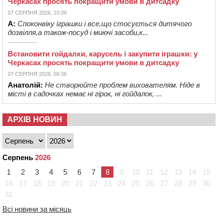
Черкасах просять покращити умови в дитсадку
07 СЕРПНЯ 2026, 10:09
А:
Споконвіку іграшки і все,що стосується дитячого
дозвілля,а також-посуд і миючі засоби,к...
Встановити гойдалки, карусель і закупити іграшки: у
Черкасах просять покращити умови в дитсадку
07 СЕРПНЯ 2026, 09:36
Анатолій:
Не створюйте проблем вихователям. Ніде в
місті в садочках немає ні гірок, ні гойдалок, ...
АРХІВ НОВИН
Серпень
2026
1
2
3
4
5
6
7
8
9
10
11
12
13
14
15
16
17
18
19
20
21
22
23
24
25
26
27
28
29
30
31
Всі новини за місяць