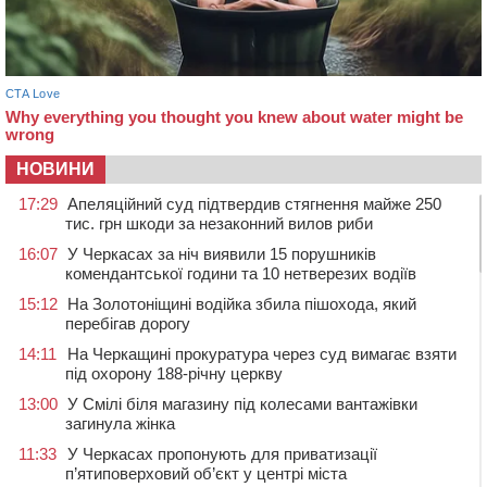
НОВИНИ
17:29
Апеляційний суд підтвердив стягнення майже 250
тис. грн шкоди за незаконний вилов риби
16:07
У Черкасах за ніч виявили 15 порушників
комендантської години та 10 нетверезих водіїв
15:12
На Золотоніщині водійка збила пішохода, який
перебігав дорогу
14:11
На Черкащині прокуратура через суд вимагає взяти
під охорону 188-річну церкву
13:00
У Смілі біля магазину під колесами вантажівки
загинула жінка
11:33
У Черкасах пропонують для приватизації
п’ятиповерховий об’єкт у центрі міста