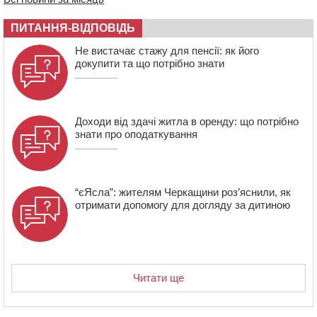
12:50
Внаслідок падіння вертольота загинув 28-річний
захисник зі Сміли
ПИТАННЯ-ВІДПОВІДЬ
12:15
У центрі Черкас не поділили дорогу водії двох ВАЗів
Не вистачає стажу для пенсії: як його
докупити та що потрібно знати
Доходи від здачі житла в оренду: що потрібно
знати про оподаткування
“єЯсла”: жителям Черкащини роз’яснили, як
отримати допомогу для догляду за дитиною
Читати ще