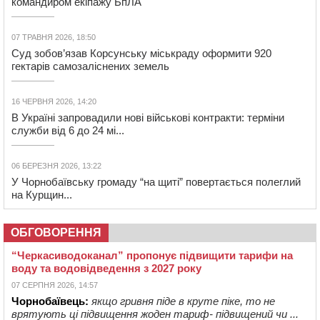
командиром екіпажу БпЛА
07 ТРАВНЯ 2026, 18:50
Суд зобов’язав Корсунську міськраду оформити 920
гектарів самозаліснених земель
16 ЧЕРВНЯ 2026, 14:20
В Україні запровадили нові військові контракти: терміни
служби від 6 до 24 мі...
06 БЕРЕЗНЯ 2026, 13:22
У Чорнобаївську громаду “на щиті” повертається полеглий
на Курщин...
ОБГОВОРЕННЯ
“Черкасиводоканал” пропонує підвищити тарифи на
воду та водовідведення з 2027 року
07 СЕРПНЯ 2026, 14:57
Чорнобаївець:
якщо гривня піде в круте піке, то не
врятують ці підвищення жоден тариф- підвищений чи ...