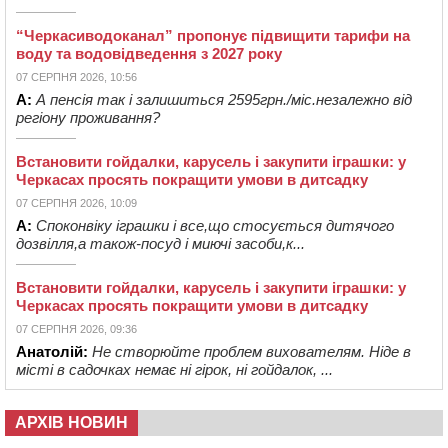
“Черкасиводоканал” пропонує підвищити тарифи на
воду та водовідведення з 2027 року
07 СЕРПНЯ 2026, 10:56
А:
А пенсія так і залишиться 2595грн./міс.незалежно від
регіону проживання?
Встановити гойдалки, карусель і закупити іграшки: у
Черкасах просять покращити умови в дитсадку
07 СЕРПНЯ 2026, 10:09
А:
Споконвіку іграшки і все,що стосується дитячого
дозвілля,а також-посуд і миючі засоби,к...
Встановити гойдалки, карусель і закупити іграшки: у
Черкасах просять покращити умови в дитсадку
07 СЕРПНЯ 2026, 09:36
Анатолій:
Не створюйте проблем вихователям. Ніде в
місті в садочках немає ні гірок, ні гойдалок, ...
АРХІВ НОВИН