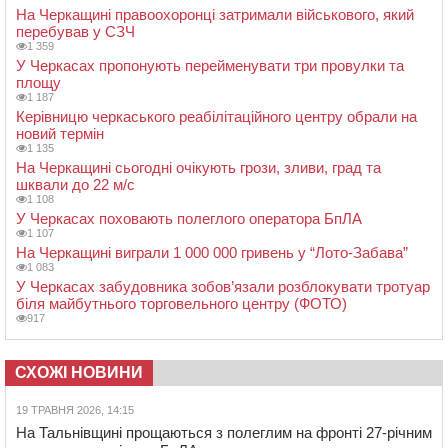
На Черкащині правоохоронці затримали військового, який
перебував у СЗЧ
1 359
У Черкасах пропонують перейменувати три провулки та
площу
1 187
Керівницю черкаського реабілітаційного центру обрали на
новий термін
1 135
На Черкащині сьогодні очікують грози, зливи, град та
шквали до 22 м/с
1 108
У Черкасах поховають полеглого оператора БпЛА
1 107
На Черкащині виграли 1 000 000 гривень у “Лото-Забава”
1 083
У Черкасах забудовника зобов’язали розблокувати тротуар
біля майбутнього торговельного центру (ФОТО)
917
СХОЖІ НОВИНИ
19 ТРАВНЯ 2026, 14:15
На Тальнівщині прощаються з полеглим на фронті 27-річним