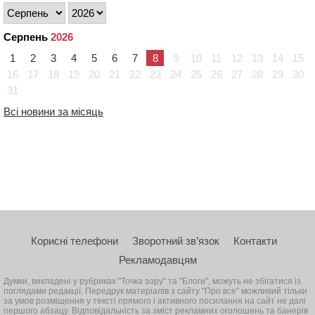
Серпень
2026
1
2
3
4
5
6
7
8
9
10
11
12
13
14
15
16
17
18
19
20
21
22
23
24
25
26
27
28
29
30
31
Всі новини за місяць
Корисні телефони
Зворотний зв’язок
Контакти
Рекламодавцям
Думки, викладені у рубриках "Точка зору" та "Блоги", можуть не збігатися із
поглядами редакції. Передрук матеріалів з сайту "Про все" можливий тільки
за умов розміщення у тексті прямого і активного посилання на сайт не далі
першого абзацу. Відповідальність за зміст рекламних оголошень та банерів