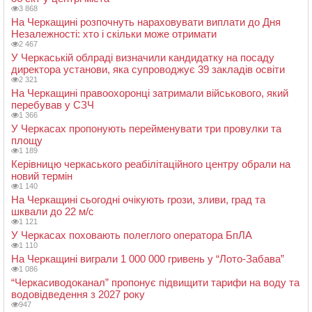
3 868
На Черкащині розпочнуть нараховувати виплати до Дня
Незалежності: хто і скільки може отримати
2 467
У Черкаській облраді визначили кандидатку на посаду
директора установи, яка супроводжує 39 закладів освіти
2 321
На Черкащині правоохоронці затримали військового, який
перебував у СЗЧ
1 366
У Черкасах пропонують перейменувати три провулки та
площу
1 189
Керівницю черкаського реабілітаційного центру обрали на
новий термін
1 140
На Черкащині сьогодні очікують грози, зливи, град та
шквали до 22 м/с
1 121
У Черкасах поховають полеглого оператора БпЛА
1 110
На Черкащині виграли 1 000 000 гривень у “Лото-Забава”
1 086
“Черкасиводоканал” пропонує підвищити тарифи на воду та
водовідведення з 2027 року
947