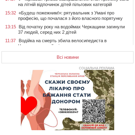
на літній відпочинок дітей пільгових категорій
15:32
«Будеш пожежним!»: рятувальник з Умані про
професію, що почалася з його власного порятунку
13:15
Від початку року на водоймах Черкащини загинули
37 людей, серед них 2 дітей
11:37
Водійка на смерть збила велосипедиста в
Черкаському районі
09:59
Напав на собаку з палицею та намагався наїхати на
Всі новини
іншу тварину: на Уманщині поліція відкрила
кримінальне провадження
СОЦІАЛЬНА РЕКЛАМА
08:44
Безкоштовне харчування, укриття та STEM: Черкаси
готують освітню галузь до нового навчального року
08 СЕРПНЯ 2026, СУБОТА
20:32
Черкаські вершники здобули нагороди української
першості
19:33
На Уманщині експосадовицю відділу освіти
судитимуть через завдані бюджету збитки
18:30
У Єрках прощатимуться з полеглим на Курщині
стрільцем ДШВ