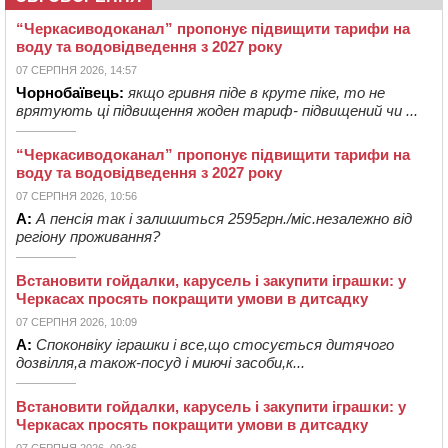
“Черкасиводоканал” пропонує підвищити тарифи на
воду та водовідведення з 2027 року
07 СЕРПНЯ 2026, 14:57
Чорнобаївець:
якщо гривня піде в круте піке, то не
врятують ці підвищення жоден тариф- підвищений чи ...
“Черкасиводоканал” пропонує підвищити тарифи на
воду та водовідведення з 2027 року
07 СЕРПНЯ 2026, 10:56
А:
А пенсія так і залишиться 2595грн./міс.незалежно від
регіону проживання?
Встановити гойдалки, карусель і закупити іграшки: у
Черкасах просять покращити умови в дитсадку
07 СЕРПНЯ 2026, 10:09
А:
Споконвіку іграшки і все,що стосується дитячого
дозвілля,а також-посуд і миючі засоби,к...
Встановити гойдалки, карусель і закупити іграшки: у
Черкасах просять покращити умови в дитсадку
07 СЕРПНЯ 2026, 09:36