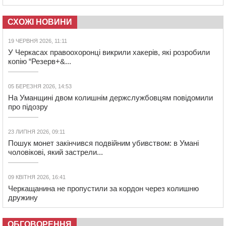
СХОЖІ НОВИНИ
19 ЧЕРВНЯ 2026, 11:11
У Черкасах правоохоронці викрили хакерів, які розробили
копію “Резерв+&...
05 БЕРЕЗНЯ 2026, 14:53
На Уманщині двом колишнім держслужбовцям повідомили
про підозру
23 ЛИПНЯ 2026, 09:11
Пошук монет закінчився подвійним убивством: в Умані
чоловікові, який застрели...
09 КВІТНЯ 2026, 16:41
Черкащанина не пропустили за кордон через колишню
дружину
ОБГОВОРЕННЯ