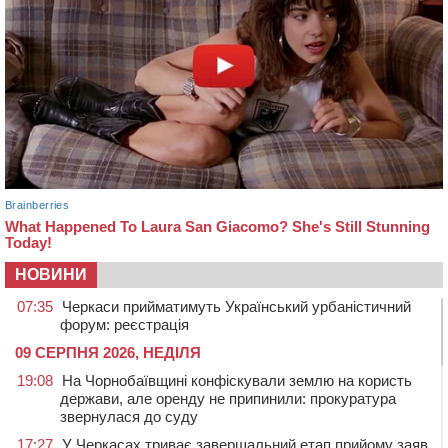
НОВИНИ
07:35
Черкаси прийматимуть Український урбаністичний
форум: реєстрація
09 СЕРПНЯ 2026, НЕДІЛЯ
19:08
На Чорнобаївщині конфіскували землю на користь
держави, але оренду не припинили: прокуратура
звернулася до суду
17:27
У Черкасах триває завершальний етап прийому заяв