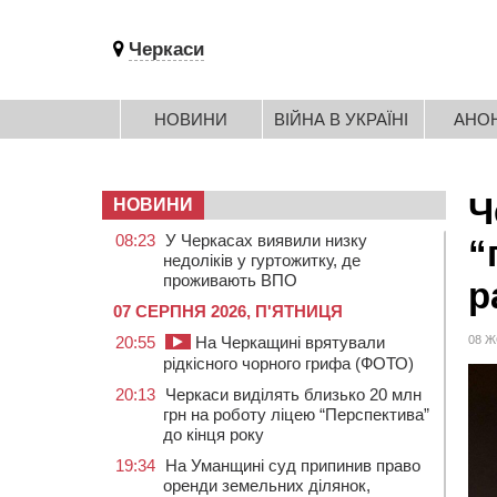
Черкаси
НОВИНИ
ВІЙНА В УКРАЇНІ
АНО
Ч
НОВИНИ
08:23
У Черкасах виявили низку
“
недоліків у гуртожитку, де
проживають ВПО
р
07 СЕРПНЯ 2026, П'ЯТНИЦЯ
20:55
На Черкащині врятували
08 Ж
рідкісного чорного грифа (ФОТО)
20:13
Черкаси виділять близько 20 млн
грн на роботу ліцею “Перспектива”
до кінця року
19:34
На Уманщині суд припинив право
оренди земельних ділянок,