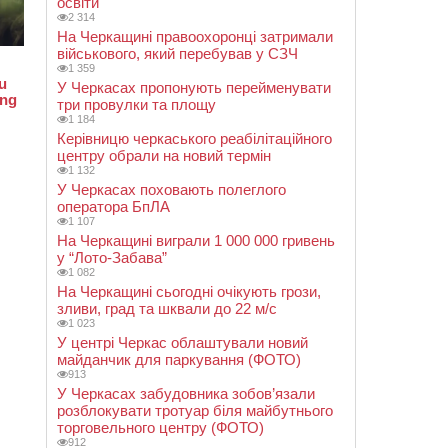
освіти
2 314
На Черкащині правоохоронці затримали
військового, який перебував у СЗЧ
1 359
У Черкасах пропонують перейменувати
три провулки та площу
1 184
Керівницю черкаського реабілітаційного
центру обрали на новий термін
1 132
У Черкасах поховають полеглого
оператора БпЛА
1 107
На Черкащині виграли 1 000 000 гривень
у “Лото-Забава”
1 082
На Черкащині сьогодні очікують грози,
зливи, град та шквали до 22 м/с
1 023
У центрі Черкас облаштували новий
майданчик для паркування (ФОТО)
913
У Черкасах забудовника зобов’язали
розблокувати тротуар біля майбутнього
торговельного центру (ФОТО)
912