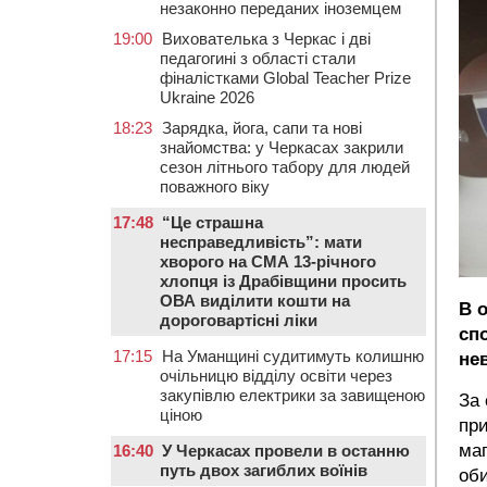
незаконно переданих іноземцем
19:00
Вихователька з Черкас і дві
педагогині з області стали
фіналістками Global Teacher Prize
Ukraine 2026
18:23
Зарядка, йога, сапи та нові
знайомства: у Черкасах закрили
сезон літнього табору для людей
поважного віку
17:48
“Це страшна
несправедливість”: мати
хворого на СМА 13-річного
хлопця із Драбівщини просить
ОВА виділити кошти на
В 
дороговартісні ліки
сп
17:15
На Уманщині судитимуть колишню
не
очільницю відділу освіти через
закупівлю електрики за завищеною
За 
ціною
при
маг
16:40
У Черкасах провели в останню
путь двох загиблих воїнів
оби