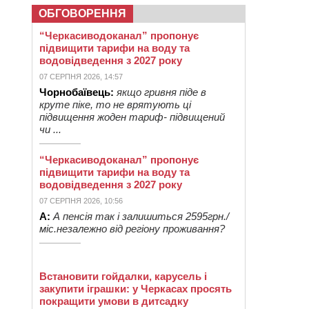
ОБГОВОРЕННЯ
“Черкасиводоканал” пропонує
підвищити тарифи на воду та
водовідведення з 2027 року
07 СЕРПНЯ 2026, 14:57
Чорнобаївець:
якщо гривня піде в
круте піке, то не врятують ці
підвищення жоден тариф- підвищений
чи ...
“Черкасиводоканал” пропонує
підвищити тарифи на воду та
водовідведення з 2027 року
07 СЕРПНЯ 2026, 10:56
А:
А пенсія так і залишиться 2595грн./
міс.незалежно від регіону проживання?
Встановити гойдалки, карусель і
закупити іграшки: у Черкасах просять
покращити умови в дитсадку