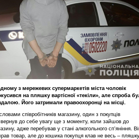
одному з мережевих супермаркетів міста чоловік
окусився на пляшку вартісної «текіли», але спроба бу
вдалою. Його затримали правоохоронці на місці.
словами співробітників магазину, один з покупців
вернув до себе увагу ще з моменту, коли зайшов до
азину, адже перебував у стані алкогольного сп’яніння. Ві
рав товар, але до кошика покупця клав не весь – пляшк