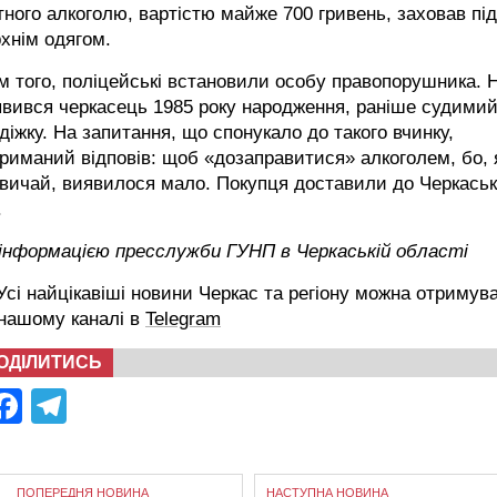
тного алкоголю, вартістю майже 700 гривень, заховав під
хнім одягом.
м того, поліцейські встановили особу правопорушника. 
вився черкасець 1985 року народження, раніше судимий
діжку. На запитання, що спонукало до такого вчинку,
риманий відповів: щоб «дозаправитися» алкоголем, бо, 
вичай, виявилося мало. Покупця доставили до Черкаськ
.
 інформацією пресслужби ГУНП в Черкаській області
сі найцікавіші новини Черкас та регіону можна отримув
 нашому каналі в
Telegram
ОДІЛИТИСЬ
Facebook
Telegram
ПОПЕРЕДНЯ НОВИНА
НАСТУПНА НОВИНА