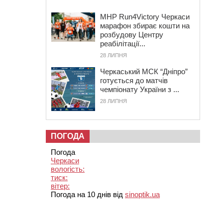
MHP Run4Victory Черкаси
марафон збирає кошти на
розбудову Центру
реабілітації...
28 ЛИПНЯ
Черкаський МСК “Дніпро”
готується до матчів
чемпіонату України з ...
28 ЛИПНЯ
ПОГОДА
Погода
Черкаси
вологість:
тиск:
вітер:
Погода на 10 днів від
sinoptik.ua