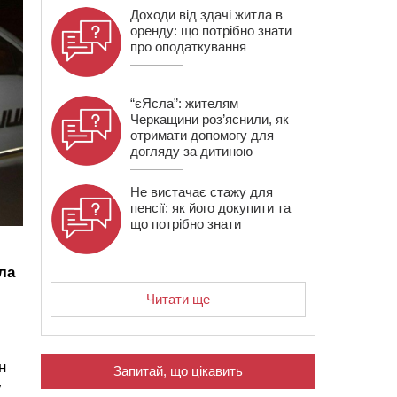
Доходи від здачі житла в
оренду: що потрібно знати
про оподаткування
“єЯсла”: жителям
Черкащини роз’яснили, як
отримати допомогу для
догляду за дитиною
Не вистачає стажу для
пенсії: як його докупити та
що потрібно знати
ла
Читати ще
н
Запитай, що цікавить
у