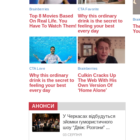
08:22
“На щиті” у Чорнобаївську
громаду повертається полеглий
біля Кліщіївки воїн
07:30
Понад 968 мільйонів гривень
земельного податку сплатили на
Черкащині
АНОНСИ
У Черкасах відбудуться
зйомки гумористичного
шоу “Двіж: Розгони” ...
03 СЕРПНЯ