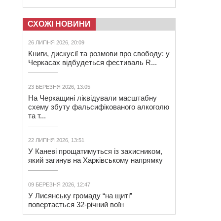
СХОЖІ НОВИНИ
26 ЛИПНЯ 2026, 20:09
Книги, дискусії та розмови про свободу: у
Черкасах відбудеться фестиваль R...
23 БЕРЕЗНЯ 2026, 13:05
На Черкащині ліквідували масштабну
схему збуту фальсифікованого алкоголю
та т...
22 ЛИПНЯ 2026, 13:51
У Каневі прощатимуться із захисником,
який загинув на Харківському напрямку
09 БЕРЕЗНЯ 2026, 12:47
У Лисянську громаду “на щиті”
повертається 32-річний воїн