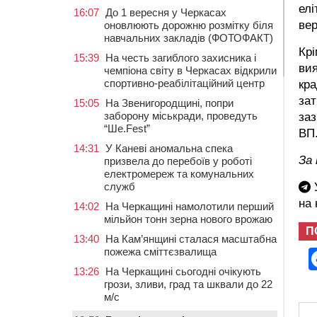
елі
16:07
До 1 вересня у Черкасах
вер
оновлюють дорожню розмітку біля
навчальних закладів (ФОТОФАКТ)
Крі
15:39
На честь загиблого захисника і
вия
чемпіона світу в Черкасах відкрили
спортивно-реабілітаційний центр
кра
зат
15:05
На Звенигородщині, попри
заборону міськради, проведуть
заз
“Ше.Fest”
ВП
14:31
У Каневі аномальна спека
За
призвела до перебоїв у роботі
електромереж та комунальних
служб
У
на
14:02
На Черкащині намолотили перший
мільйон тонн зерна нового врожаю
П
13:40
На Кам’янщині сталася масштабна
пожежа сміттєзвалища
13:26
На Черкащині сьогодні очікують
грози, зливи, град та шквали до 22
м/с