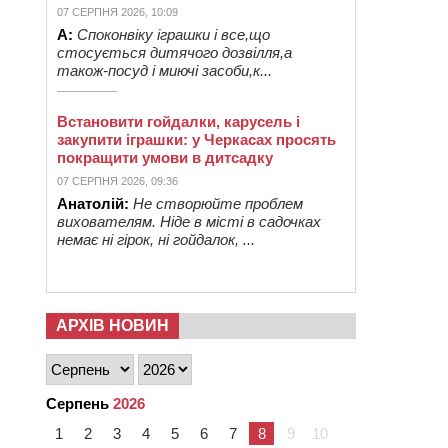
07 СЕРПНЯ 2026, 10:09
А:
Споконвіку іграшки і все,що
стосується дитячого дозвілля,а
також-посуд і миючі засоби,к...
Встановити гойдалки, карусель і
закупити іграшки: у Черкасах просять
покращити умови в дитсадку
07 СЕРПНЯ 2026, 09:36
Анатолій:
Не створюйте проблем
вихователям. Ніде в місті в садочках
немає ні гірок, ні гойдалок, ...
АРХІВ НОВИН
Серпень
2026
1
2
3
4
5
6
7
8
9
10