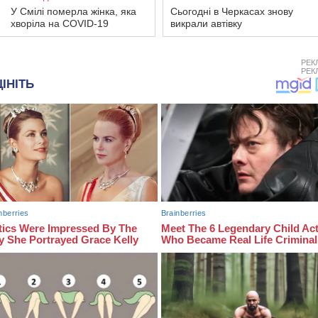
У Смілі померла жінка, яка
Сьогодні в Черкасах знову
хворіла на COVID-19
викрали автівку
РЕК
РЕК