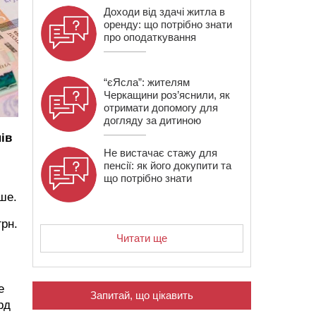
Доходи від здачі житла в
оренду: що потрібно знати
про оподаткування
“єЯсла”: жителям
Черкащини роз’яснили, як
отримати допомогу для
догляду за дитиною
ів
Не вистачає стажу для
пенсії: як його докупити та
що потрібно знати
ше.
грн.
Читати ще
е
Запитай, що цікавить
рд