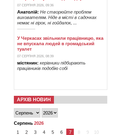
07 СЕРПНЯ 2026, 09:36
Анатолій:
Не створюйте проблем
вихователям. Ніде в місті в садочках
немає ні гірок, ні гойдалок, ...
У Черкасах звільнили працівницю, яка
не впускала людей в громадський
туалет
07 СЕРПНЯ 2026, 08:39
містянин:
керівники підбирають
працівників подобію собі
АРХІВ НОВИН
Серпень
2026
1
2
3
4
5
6
7
8
9
10