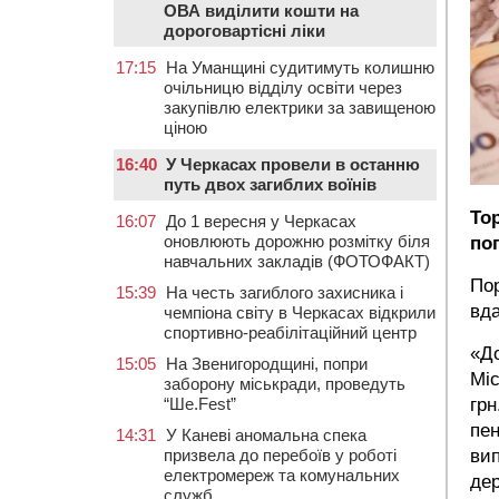
ОВА виділити кошти на
дороговартісні ліки
17:15
На Уманщині судитимуть колишню
очільницю відділу освіти через
закупівлю електрики за завищеною
ціною
16:40
У Черкасах провели в останню
путь двох загиблих воїнів
То
16:07
До 1 вересня у Черкасах
оновлюють дорожню розмітку біля
по
навчальних закладів (ФОТОФАКТ)
Пор
15:39
На честь загиблого захисника і
вда
чемпіона світу в Черкасах відкрили
спортивно-реабілітаційний центр
«До
15:05
На Звенигородщині, попри
Міс
заборону міськради, проведуть
грн
“Ше.Fest”
пен
14:31
У Каневі аномальна спека
вип
призвела до перебоїв у роботі
електромереж та комунальних
дер
служб