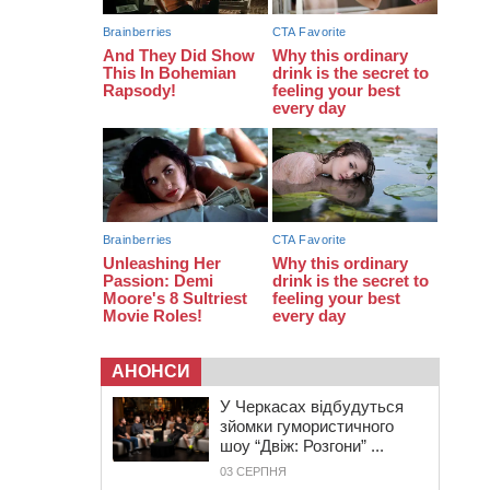
протримається ще день
20:00
Педагогів Черкас запрошують на
зустріч із переможцем Global
Teacher Prize Ukraine 2023
19:24
У Черкасах водійка протаранила
Duster, коли здавала назад
АНОНСИ
У Черкасах відбудуться
зйомки гумористичного
шоу “Двіж: Розгони” ...
03 СЕРПНЯ