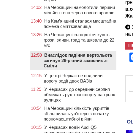
грн
14:02
На Черкащині намолотили перший
в.
мільйон тонн зерна нового врожаю
Жа
13:40
На Кам’янщині сталася масштабна
пожежа сміттєзвалища
У
на
13:26
На Черкащині сьогодні очікують
грози, зливи, град та шквали до 22
м/с
П
12:50
Внаслідок падіння вертольота
загинув 28-річний захисник зі
Сміли
12:15
У центрі Черкас не поділили
дорогу водії двох ВАЗів
11:29
У Черкасах до середини серпня
обмежать рух транспорту на трьох
вулицях
10:54
На Черкащині кількість укриттів
збільшилась уп’ятеро з початку
повномасштабної війни
10:15
У Черкасах водій Audi Q5
спричинив аварію, не пропустивши