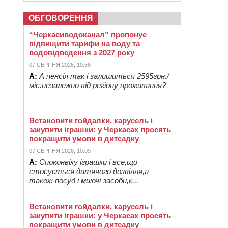
ОБГОВОРЕННЯ
“Черкасиводоканал” пропонує
підвищити тарифи на воду та
водовідведення з 2027 року
07 СЕРПНЯ 2026, 10:56
А:
А пенсія так і залишиться 2595грн./
міс.незалежно від регіону проживання?
Встановити гойдалки, карусель і
закупити іграшки: у Черкасах просять
покращити умови в дитсадку
07 СЕРПНЯ 2026, 10:09
А:
Споконвіку іграшки і все,що
стосується дитячого дозвілля,а
також-посуд і миючі засоби,к...
Встановити гойдалки, карусель і
закупити іграшки: у Черкасах просять
покращити умови в дитсадку