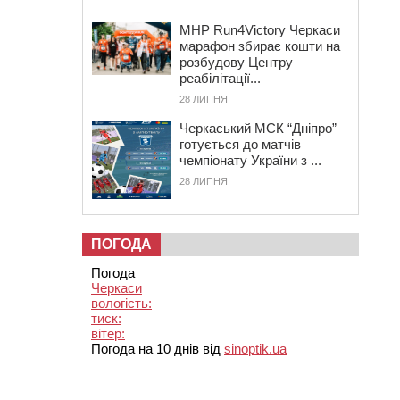
MHP Run4Victory Черкаси
марафон збирає кошти на
розбудову Центру
реабілітації...
28 ЛИПНЯ
Черкаський МСК “Дніпро”
готується до матчів
чемпіонату України з ...
28 ЛИПНЯ
ПОГОДА
Погода
Черкаси
вологість:
тиск:
вітер:
Погода на 10 днів від
sinoptik.ua