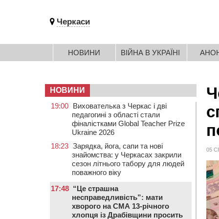
Черкаси
НОВИНИ
ВІЙНА В УКРАЇНІ
АНО
Ч
НОВИНИ
19:00
Вихователька з Черкас і дві
с
педагогині з області стали
фіналістками Global Teacher Prize
п
Ukraine 2026
18:23
Зарядка, йога, сапи та нові
05 С
знайомства: у Черкасах закрили
сезон літнього табору для людей
поважного віку
17:48
“Це страшна
несправедливість”: мати
хворого на СМА 13-річного
хлопця із Драбівщини просить