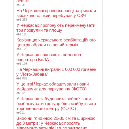
освіти
2 313
На Черкащині правоохоронці затримали
військового, який перебував у СЗЧ
1 356
У Черкасах пропонують перейменувати
три провулки та площу
1 183
Керівницю черкаського реабілітаційного
центру обрали на новий термін
1 129
У Черкасах поховають полеглого
оператора БпЛА
1 105
На Черкащині виграли 1 000 000 гривень
у “Лото-Забава”
1 082
У центрі Черкас облаштували новий
майданчик для паркування (ФОТО)
912
У Черкасах забудовника зобов’язали
розблокувати тротуар біля майбутнього
торговельного центру (ФОТО)
911
Вибоїни глибиною 20-30 см та шириною
до 3 метрів: у Черкасах просять
відремонтувати під’їзд до житлових