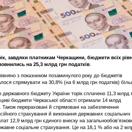
рік, завдяки платникам Черкащини, бюджети всіх рівн
повнились на 25,3 млрд грн податків
.
івняно з показником позаминулого року до бюджетів
лося спрямувати на 30,8% (на 6 млрд грн податків) біль
 державного бюджету України торік сплачено 11,3 млрд 
цеві бюджети Черкаської області отримали 14 млрд
. Також перераховані й спрямовані на забезпечення
сійного страхування й виконання державних соціальних
лат 12,9 млрд грн єдиного внеску на загальнообов’язков
жавне соціальне страхування. Це на 18,1 % або на 2 мл