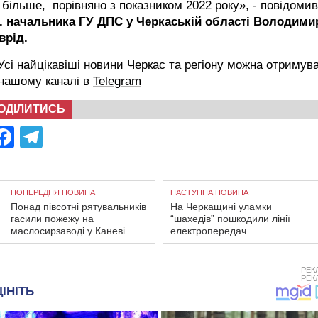
 більше, порівняно з показником 2022 року», - повідомив
о. начальника ГУ ДПС у Черкаській області Володими
врід.
сі найцікавіші новини Черкас та регіону можна отримув
 нашому каналі в
Telegram
ОДІЛИТИСЬ
Facebook
Telegram
ПОПЕРЕДНЯ НОВИНА
НАСТУПНА НОВИНА
Понад півсотні рятувальників
На Черкащині уламки
гасили пожежу на
“шахедів” пошкодили лінії
маслосирзаводі у Каневі
електропередач
РЕК
РЕК