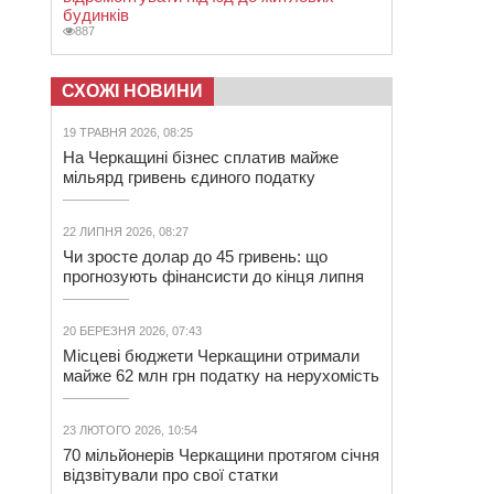
будинків
887
СХОЖІ НОВИНИ
19 ТРАВНЯ 2026, 08:25
На Черкащині бізнес сплатив майже
мільярд гривень єдиного податку
22 ЛИПНЯ 2026, 08:27
Чи зросте долар до 45 гривень: що
прогнозують фінансисти до кінця липня
20 БЕРЕЗНЯ 2026, 07:43
Місцеві бюджети Черкащини отримали
майже 62 млн грн податку на нерухомість
23 ЛЮТОГО 2026, 10:54
70 мільйонерів Черкащини протягом січня
відзвітували про свої статки